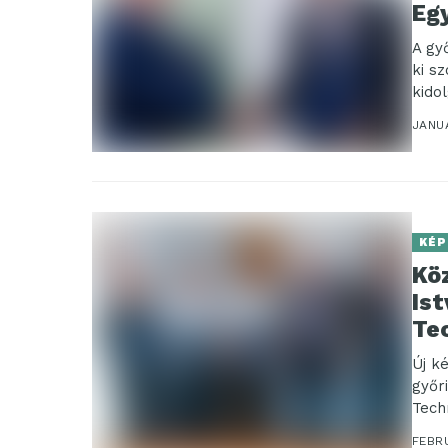
Eg
A gy
ki s
kido
JANUÁ
KÉP
Kö
Is
Te
Új k
győr
Tech
MAMI
FEBRU