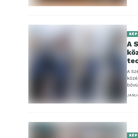
KÉP
A 
kö
te
A Sz
közé
bővü
Tech
JANUÁ
KÉP