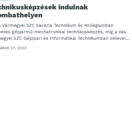
chnikusképzések indulnak
ombathelyen
s Vármegyei SZC Savaria Technikum és Kollégiumban
veles gépjármű-mechatronikai technikusképzés, míg a Vas
egyei SZC Gépipari és Informatikai Technikumban okleveles
 informatikai...
MBER 27, 2023