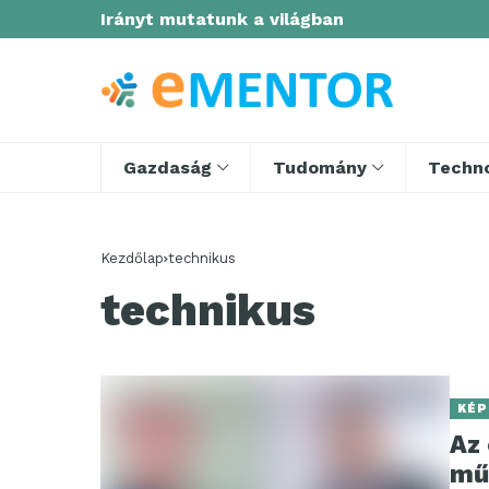
Irányt mutatunk a világban
Gazdaság
Tudomány
Techno
Kezdőlap
technikus
technikus
KÉP
Az
mű