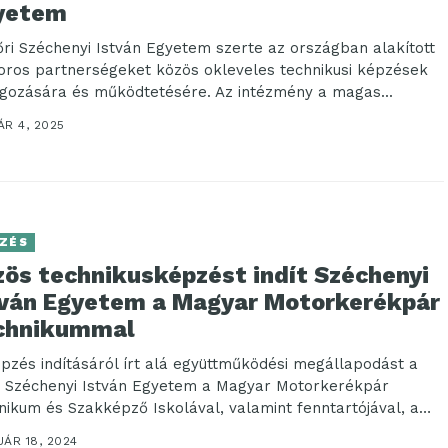
yetem
őri Széchenyi István Egyetem szerte az országban alakított
zoros partnerségeket közös okleveles technikusi képzések
lgozására és működtetésére. Az intézmény a magas...
R 4, 2025
ZÉS
zös technikusképzést indít Széchenyi
tván Egyetem a Magyar Motorkerékpár
chnikummal
épzés indításáról írt alá együttműködési megállapodást a
i Széchenyi István Egyetem a Magyar Motorkerékpár
nikum és Szakképző Iskolával, valamint fenntartójával, a
...
ÁR 18, 2024