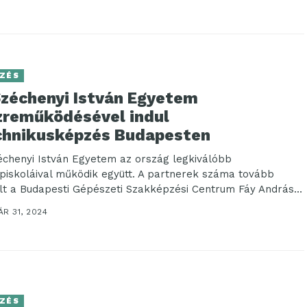
ZÉS
Széchenyi István Egyetem
zreműködésével indul
chnikusképzés Budapesten
échenyi István Egyetem az ország legkiválóbb
piskoláival működik együtt. A partnerek száma tovább
lt a Budapesti Gépészeti Szakképzési Centrum Fáy András
nikumával,...
R 31, 2024
ZÉS