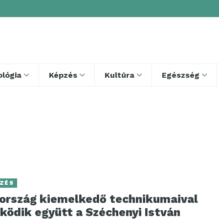
lógia
Képzés
Kultúra
Egészség
ZÉS
 ország kiemelkedő technikumaival
ködik együtt a Széchenyi István