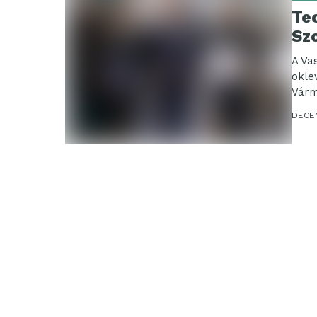
Te
Sz
A Va
okle
Várm
ipari
DECE