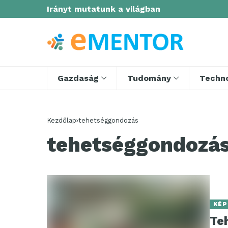
Irányt mutatunk a világban
Gazdaság
Tudomány
Techno
Kezdőlap
tehetséggondozás
tehetséggondozá
KÉP
Te