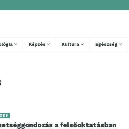
lógia
Képzés
Kultúra
Egészség
s
ZÉS
hetséggondozás a felsőoktatásban