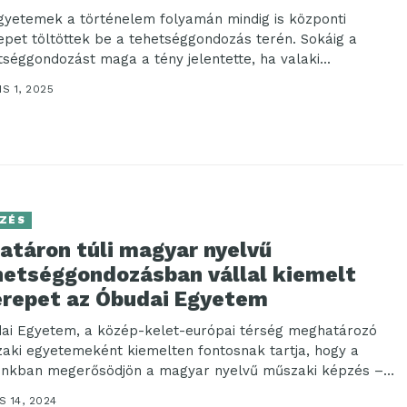
gyetemek a történelem folyamán mindig is központi
epet töltöttek be a tehetséggondozás terén. Sokáig a
tséggondozást maga a tény jelentette, ha valaki...
IS 1, 2025
ZÉS
atáron túli magyar nyelvű
hetséggondozásban vállal kiemelt
erepet az Óbudai Egyetem
ai Egyetem, a közép-kelet-európai térség meghatározó
aki egyetemeként kiemelten fontosnak tartja, hogy a
ónkban megerősödjön a magyar nyelvű műszaki képzés –
e ki...
 14, 2024