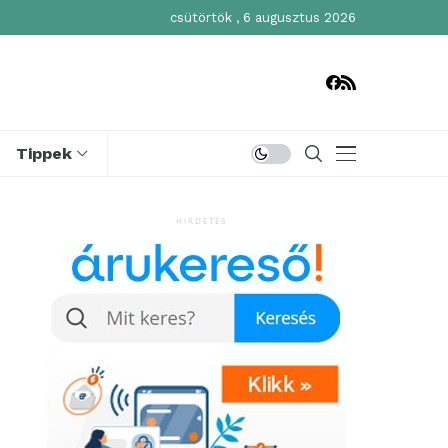
csütörtök , 6 augusztus 2026
Tippek
HIRDETÉS