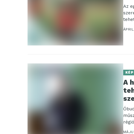
Az e
szer
tehe
ÁPRIL
KÉP
A h
te
sz
Óbud
műsz
régi
emelt
MÁJUS