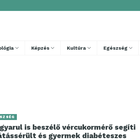
lógia
Képzés
Kultúra
Egészség
SZSÉG
gyarul is beszélő vércukormérő segíti
látássérült és gyermek diabéteszes