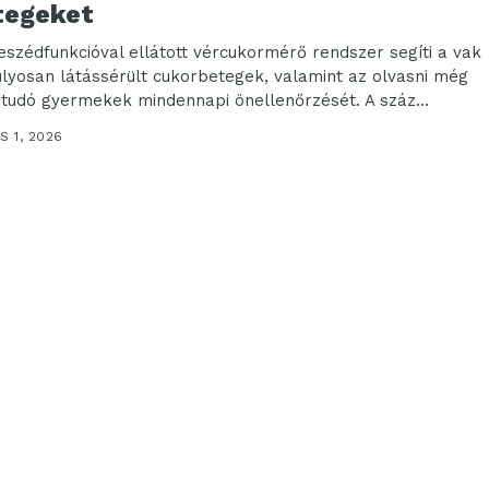
tegeket
beszédfunkcióval ellátott vércukormérő rendszer segíti a vak
úlyosan látássérült cukorbetegek, valamint az olvasni még
tudó gyermekek mindennapi önellenőrzését. A száz...
S 1, 2026