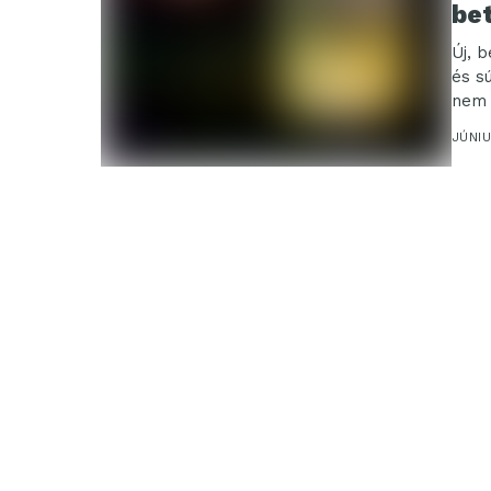
be
Új, 
és s
nem 
JÚNIU