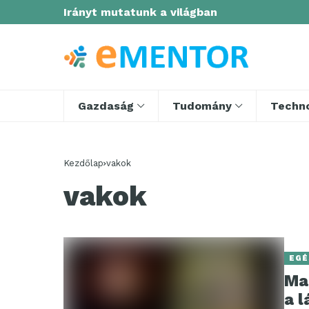
Irányt mutatunk a világban
Gazdaság
Tudomány
Techno
Kezdőlap
vakok
vakok
EGÉ
Ma
a 