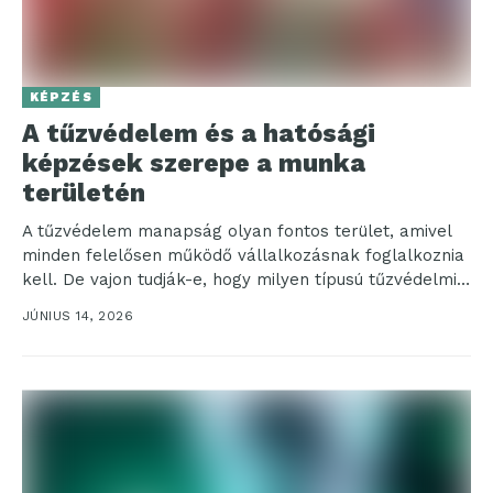
KÉPZÉS
A tűzvédelem és a hatósági
képzések szerepe a munka
területén
A tűzvédelem manapság olyan fontos terület, amivel
minden felelősen működő vállalkozásnak foglalkoznia
kell. De vajon tudják-e, hogy milyen típusú tűzvédelmi
szakvizsgák léteznek és...
JÚNIUS 14, 2026