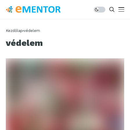
Kezdőlap
védelem
védelem