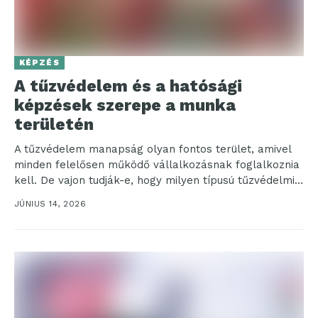
KÉPZÉS
A tűzvédelem és a hatósági
képzések szerepe a munka
területén
A tűzvédelem manapság olyan fontos terület, amivel
minden felelősen működő vállalkozásnak foglalkoznia
kell. De vajon tudják-e, hogy milyen típusú tűzvédelmi
szakvizsgák léteznek és...
JÚNIUS 14, 2026