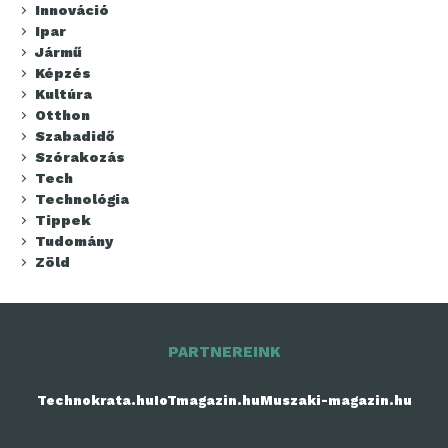
Innováció
Ipar
Jármű
Képzés
Kultúra
Otthon
Szabadidő
Szórakozás
Tech
Technológia
Tippek
Tudomány
Zöld
PARTNEREINK
Technokrata.hu
IoTmagazin.hu
Muszaki-magazin.hu