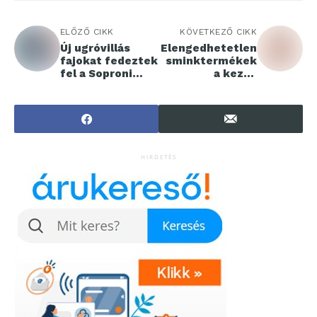
ELŐZŐ CIKK
KÖVETKEZŐ CIKK
Új ugróvillás
Elengedhetetlen
fajokat fedeztek
sminktermékek
fel a Soproni
a kezdő
Egyetem
sminkelők
munkatársának
számára
vezetésével
zajló kutatások
során
HIRDETÉS