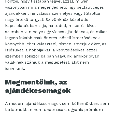
Fontos, hogy tisztában legyél azzal, milyen
viszonyban mi a megengedhető, így például céges
ajándékként ne válassz személyes vagy túlzottan
nagy értékű tárgyat! Szívünkhöz közel álló
kapcsolataidban is jó, ha tudod, mikor és kivel
szemben van helye egy vicces ajándéknak, és mikor
legyen inkább csak ötletes. Közeli ismerősöknek
könnyebb lehet választani, hiszen ismerjük őket, az
ízlésüket, a hobbijaikat, a kedvteléseiket, ezzel
szemben sokszor bajban vagyunk, amikor olyan
valakinek szánjuk a meglepetést, akit nem
ismerünk.
Megmentőink, az
ajándékcsomagok
A modern ajándékcsomagok sem küllemükben, sem
tartalmukban nem unalmasak, ugyanis prémium