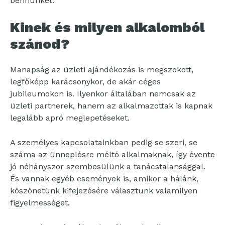
bennünket.
Kinek és milyen alkalomból
szánod?
Manapság az üzleti ajándékozás is megszokott,
legfőképp karácsonykor, de akár céges
jubileumokon is. Ilyenkor általában nemcsak az
üzleti partnerek, hanem az alkalmazottak is kapnak
legalább apró meglepetéseket.
A személyes kapcsolatainkban pedig se szeri, se
száma az ünneplésre méltó alkalmaknak, így évente
jó néhányszor szembesülünk a tanácstalansággal.
És vannak egyéb események is, amikor a hálánk,
köszönetünk kifejezésére választunk valamilyen
figyelmességet.