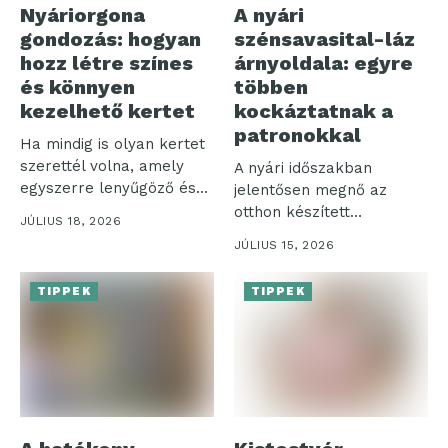
Nyáriorgona
A nyári
gondozás: hogyan
szénsavasital-láz
hozz létre színes
árnyoldala: egyre
és könnyen
többen
kezelhető kertet
kockáztatnak a
patronokkal
Ha mindig is olyan kertet
szerettél volna, amely
A nyári időszakban
egyszerre lenyűgöző és
jelentősen megnő az
nem...
otthon készített
JÚLIUS 18, 2026
szénsavas italok iránti
JÚLIUS 15, 2026
igény,...
TIPPEK
TIPPEK