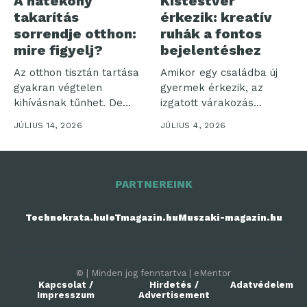
A hatékony
Kistestvér
takarítás
érkezik: kreatív
sorrendje otthon:
ruhák a fontos
mire figyelj?
bejelentéshez
Az otthon tisztán tartása
Amikor egy családba új
gyakran végtelen
gyermek érkezik, az
kihívásnak tűnhet. De
izgatott várakozás
vajon miért olyan...
időszaka veszi kezdetét....
JÚLIUS 14, 2026
JÚLIUS 4, 2026
PARTNEREINK
Technokrata.hu
IoTmagazin.hu
Muszaki-magazin.hu
© | Minden jog fenntartva | eMentor
Kapcsolat /
Hirdetés /
Adatvédelem
Impresszum
Advertisement