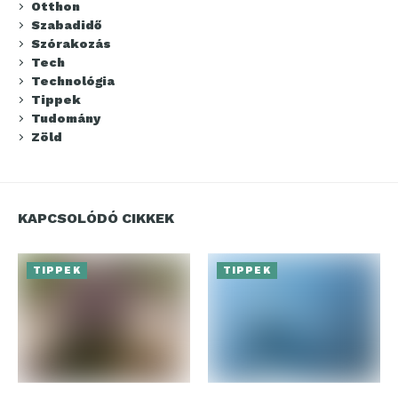
Otthon
Szabadidő
Szórakozás
Tech
Technológia
Tippek
Tudomány
Zöld
KAPCSOLÓDÓ CIKKEK
TIPPEK
TIPPEK