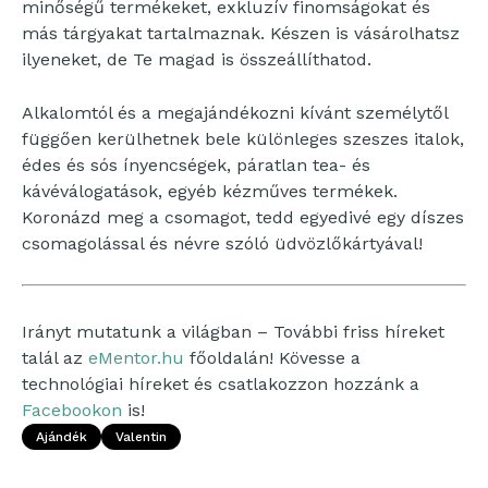
minőségű termékeket, exkluzív finomságokat és
más tárgyakat tartalmaznak. Készen is vásárolhatsz
ilyeneket, de Te magad is összeállíthatod.
Alkalomtól és a megajándékozni kívánt személytől
függően kerülhetnek bele különleges szeszes italok,
édes és sós ínyencségek, páratlan tea- és
kávéválogatások, egyéb kézműves termékek.
Koronázd meg a csomagot, tedd egyedivé egy díszes
csomagolással és névre szóló üdvözlőkártyával!
Irányt mutatunk a világban – További friss híreket
talál az
eMentor.hu
főoldalán! Kövesse a
technológiai híreket és csatlakozzon hozzánk a
Facebookon
is!
Ajándék
Valentin