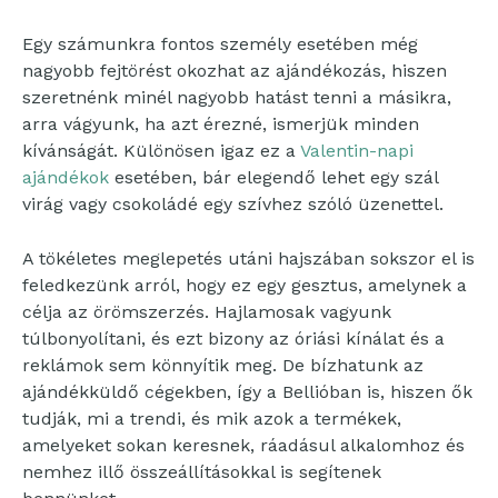
Egy számunkra fontos személy esetében még
nagyobb fejtörést okozhat az ajándékozás, hiszen
szeretnénk minél nagyobb hatást tenni a másikra,
arra vágyunk, ha azt érezné, ismerjük minden
kívánságát. Különösen igaz ez a
Valentin-napi
ajándékok
esetében, bár elegendő lehet egy szál
virág vagy csokoládé egy szívhez szóló üzenettel.
A tökéletes meglepetés utáni hajszában sokszor el is
feledkezünk arról, hogy ez egy gesztus, amelynek a
célja az örömszerzés. Hajlamosak vagyunk
túlbonyolítani, és ezt bizony az óriási kínálat és a
reklámok sem könnyítik meg. De bízhatunk az
ajándékküldő cégekben, így a Bellióban is, hiszen ők
tudják, mi a trendi, és mik azok a termékek,
amelyeket sokan keresnek, ráadásul alkalomhoz és
nemhez illő összeállításokkal is segítenek