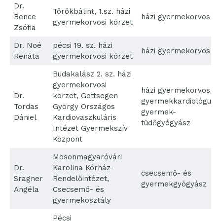
Dr.
Törökbálint, 1.sz. házi
Bence
házi gyermekorvos
gyermekorvosi körzet
Zsófia
Dr. Noé
pécsi 19. sz. házi
házi gyermekorvos
Renáta
gyermekorvosi körzet
Budakalász 2. sz. házi
gyermekorvosi
házi gyermekorvos,
Dr.
körzet, Gottsegen
gyermekkardiológus,
Tordas
György Országos
gyermek-
Dániel
Kardiovaszkuláris
tüdőgyógyász
Intézet Gyermekszív
Központ
Mosonmagyaróvári
Dr.
Karolina Kórház-
csecsemő- és
Sragner
Rendelőintézet,
gyermekgyógyász
Angéla
Csecsemő- és
gyermekosztály
Pécsi