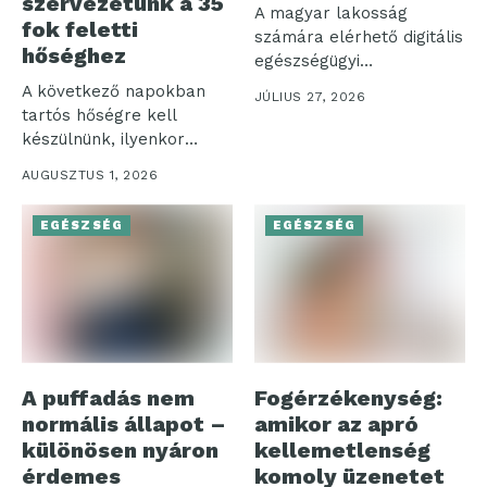
szervezetünk a 35
A magyar lakosság
fok feletti
számára elérhető digitális
hőséghez
egészségügyi
ökoszisztéma három
A következő napokban
JÚLIUS 27, 2026
pillére – az...
tartós hőségre kell
készülnünk, ilyenkor
pedig nemcsak a
AUGUSZTUS 1, 2026
komfortérzetünk...
EGÉSZSÉG
EGÉSZSÉG
A puffadás nem
Fogérzékenység:
normális állapot –
amikor az apró
különösen nyáron
kellemetlenség
érdemes
komoly üzenetet