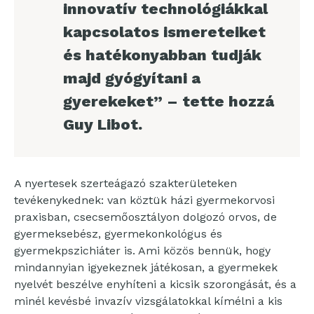
innovatív technológiákkal
kapcsolatos ismereteiket
és hatékonyabban tudják
majd gyógyítani a
gyerekeket” – tette hozzá
Guy Libot.
A nyertesek szerteágazó szakterületeken
tevékenykednek: van köztük házi gyermekorvosi
praxisban, csecsemőosztályon dolgozó orvos, de
gyermeksebész, gyermekonkológus és
gyermekpszichiáter is. Ami közös bennük, hogy
mindannyian igyekeznek játékosan, a gyermekek
nyelvét beszélve enyhíteni a kicsik szorongását, és a
minél kevésbé invazív vizsgálatokkal kímélni a kis