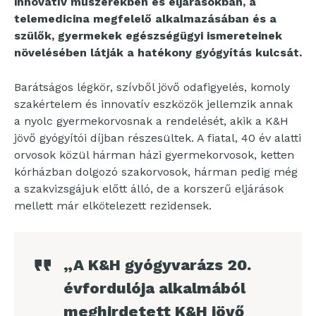
innovatív műszerekben és eljárásokban, a
telemedicina megfelelő alkalmazásában és a
szülők, gyermekek egészségügyi ismereteinek
növelésében látják a hatékony gyógyítás kulcsát.
Barátságos légkör, szívből jövő odafigyelés, komoly
szakértelem és innovatív eszközök jellemzik annak
a nyolc gyermekorvosnak a rendelését, akik a K&H
jövő gyógyítói díjban részesültek. A fiatal, 40 év alatti
orvosok közül hárman házi gyermekorvosok, ketten
kórházban dolgozó szakorvosok, hárman pedig még
a szakvizsgájuk előtt álló, de a korszerű eljárások
mellett már elkötelezett rezidensek.
„A K&H gyógyvarázs 20.
évfordulója alkalmából
meghirdetett K&H jövő