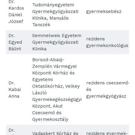
Dr.
Tudományegyetem
Kardos
Gyermekgyógyászati
gyermeksebész
Dániel
Klinika, Manuális
József
Tanszék
Dr.
Semmelweis Egyetem
rezidens
Egyed
Gyermekgyógyászati
gyermekonkológus
Bálint
Klinika
Borsod-Abaúj-
Zemplén Vármegyei
Központi Kórház és
Egyetemi
Dr.
rezidens csecsemő-
Oktatókórház, Velkey
Kabai
és
László
Anna
gyermekgyógyász
Gyermekegészségügyi
Központ, Akut
Csecsemő és
Gyermekosztály
Dr.
Vadaskert Kórház és
rezidens gyermek-