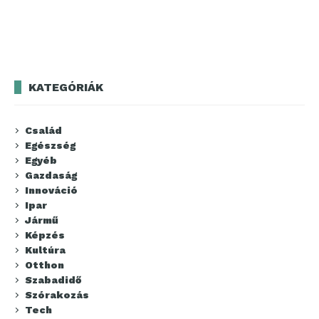
KATEGÓRIÁK
Család
Egészség
Egyéb
Gazdaság
Innováció
Ipar
Jármű
Képzés
Kultúra
Otthon
Szabadidő
Szórakozás
Tech