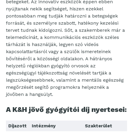
betegeket. Az innovatív eszközök éppen ebben
nyújtanak nekik segítséget, hiszen ezekkel
pontosabban meg tudják határozni a betegségek
forrását, és személyre szabott, hatékony kezelési
tervet tudnak kidolgozni. Sőt, a szakemberek már a
telemedicinát, a kommunikációs eszközök széles
tárházát is használják, legyen szó videós
kapcsolattartásról vagy a szülők ismereteinek
bővítéséről a közösségi oldalakon. A hátrányos
helyzetű régiókban gyógyító orvosok az
egészségügyi tájékozottság növelését tartják a
legszükségesebbnek, valamint a mentális egészség
megőrzését segítő programokra helyeznék a
jövőben a hangsúlyt.
A K&H jövő gyógyítói díj nyertesei:
Díjazott
Intézmény
Szakterület