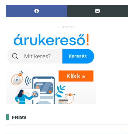
nyílászárókig?
fékrendszert
HIRDETÉS
FRISS