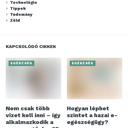
Technológia
Tippek
Tudomány
Zöld
KAPCSOLÓDÓ CIKKEK
EGÉSZSÉG
EGÉSZSÉG
Nem csak több
Hogyan léphet
vizet kell inni – így
szintet a hazai e-
alkalmazkodik a
egészségügy?