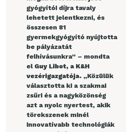
gyógyítói díjra tavaly
lehetett jelentkezni, és
összesen 81
gyermekgyógyító nyújtotta
be pályázatát
felhívásunkra” – mondta
el
Guy Libot, a K&H
vezérigazgatója.
„Közülük
választotta ki a szakmai
zsűri és a nagyközönség
azt a nyolc nyertest, akik
törekszenek minél
innovatívabb technológiák