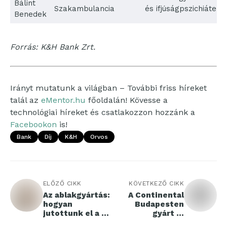
Bálint
Szakambulancia
és ifjúságpszichiáter
Benedek
Forrás: K&H Bank Zrt.
Irányt mutatunk a világban – További friss híreket
talál az
eMentor.hu
főoldalán! Kövesse a
technológiai híreket és csatlakozzon hozzánk a
Facebookon
is!
Bank
Díj
K&h
Orvos
ELŐZŐ CIKK
KÖVETKEZŐ CIKK
Az ablakgyártás:
A Continental
hogyan
Budapesten
jutottunk el a 21.
gyárt új
századi modern
generációs