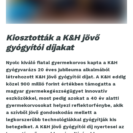
Kiosztották a K&H jövő
gyógyítói díjakat
Nyolc kiváló fiatal gyermekorvos kapta a K&H
gyógyvarázs 20 éves jubileuma alkalmából
létrehozott K&H jövő gyógyítói díjat. A K&H eddig
közel 900 millió forint értékben támogatta a
magyar gyermekegészségügyet innovatív
eszközökkel, most pedig azokat a 40 év alatti
gyermekorvosokat helyezi reflektorfénybe, akik
a szívből jövő gondoskodás mellett a
legkorszerűbb technológiákkal gyógyítják kis
betegeiket. A K&H jövő gyógyítói díj nyertesei az