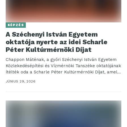
KÉPZÉS
A Széchenyi István Egyetem
oktatója nyerte az idei Scharle
Péter Kultúrmérnöki Díjat
Chappon Máténak, a győri Széchenyi István Egyetem
Közlekedésépítési és Vízmérnöki Tanszéke oktatójának
ítélték oda a Scharle Péter Kultúrmérnöki Díjat, amely
a műszaki tudás...
JÚNIUS 29, 2026