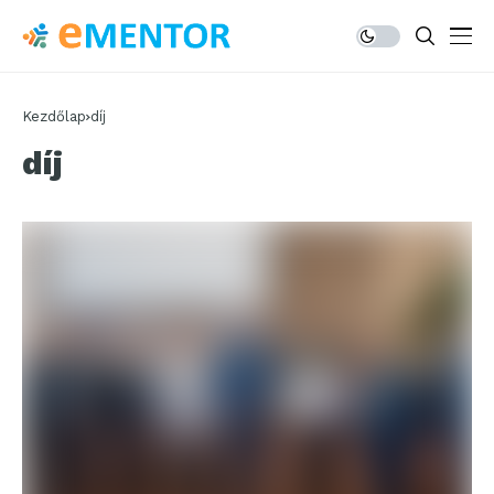
Kezdőlap
díj
díj