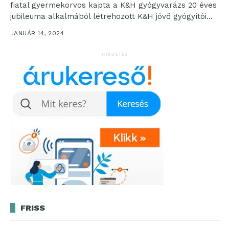
fiatal gyermekorvos kapta a K&H gyógyvarázs 20 éves
jubileuma alkalmából létrehozott K&H jövő gyógyítói
díjat....
JANUÁR 14, 2024
HIRDETÉS
FRISS