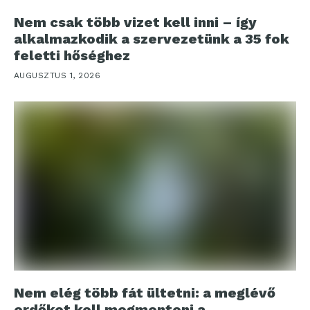
Nem csak több vizet kell inni – így
alkalmazkodik a szervezetünk a 35 fok
feletti hőséghez
AUGUSZTUS 1, 2026
Nem elég több fát ültetni: a meglévő
erdőket kell megmenteni a