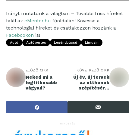
Irányt mutatunk a világban – További friss híreket
talál az
eMentor.hu
főoldalán! Kövesse a
technológiai híreket és csatlakozzon hozzánk a
Facebookon
is!
Autó
Autóbérlés
Legénybúcsú
Limuzin
ELŐZŐ CIKK
KÖVETKEZŐ CIKK
Neked mi a
Új év, új tervek
legtitkosabb
az otthonok
vágyad?
szépítésére,
korszerűsítésére
HIRDETÉS