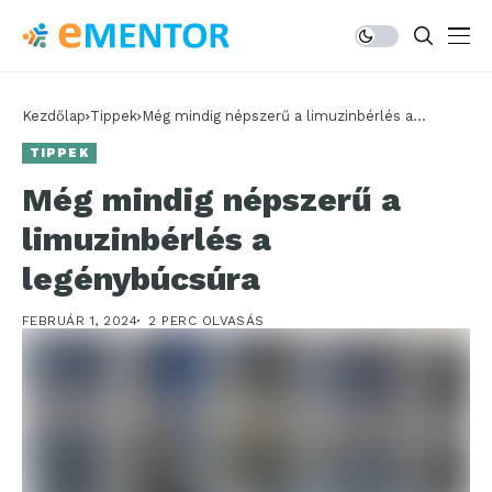
Kezdőlap
Tippek
Még mindig népszerű a limuzinbérlés a
legénybúcsúra
TIPPEK
Még mindig népszerű a
limuzinbérlés a
legénybúcsúra
FEBRUÁR 1, 2024
2 PERC OLVASÁS