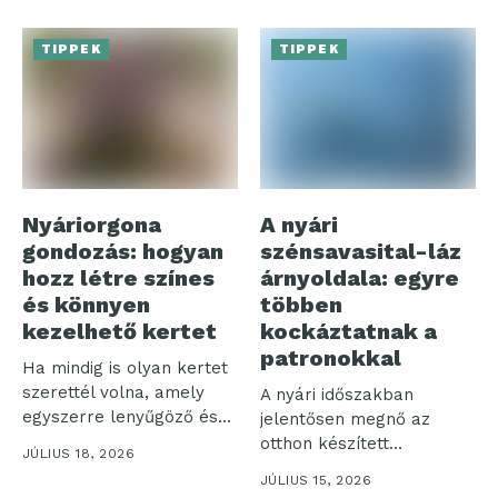
TIPPEK
TIPPEK
Nyáriorgona
A nyári
gondozás: hogyan
szénsavasital-láz
hozz létre színes
árnyoldala: egyre
és könnyen
többen
kezelhető kertet
kockáztatnak a
patronokkal
Ha mindig is olyan kertet
szerettél volna, amely
A nyári időszakban
egyszerre lenyűgöző és
jelentősen megnő az
nem...
otthon készített
JÚLIUS 18, 2026
szénsavas italok iránti
JÚLIUS 15, 2026
igény,...