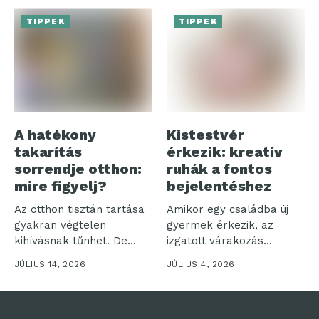
TIPPEK
TIPPEK
A hatékony
Kistestvér
takarítás
érkezik: kreatív
sorrendje otthon:
ruhák a fontos
mire figyelj?
bejelentéshez
Az otthon tisztán tartása
Amikor egy családba új
gyakran végtelen
gyermek érkezik, az
kihívásnak tűnhet. De
izgatott várakozás
vajon miért olyan...
időszaka veszi kezdetét....
JÚLIUS 14, 2026
JÚLIUS 4, 2026