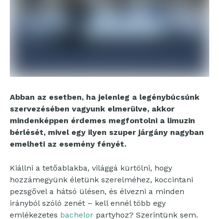
Abban az esetben, ha jelenleg a legénybúcsúnk
szervezésében vagyunk elmerülve, akkor
mindenképpen érdemes megfontolni a limuzin
bérlését, mivel egy ilyen szuper járgány nagyban
emelheti az esemény fényét.
Kiállni a tetőablakba, világgá kürtölni, hogy
hozzámegyünk életünk szerelméhez, koccintani
pezsgővel a hátsó ülésen, és élvezni a minden
irányból szóló zenét – kell ennél több egy
emlékezetes
bachelor
partyhoz? Szerintünk sem.