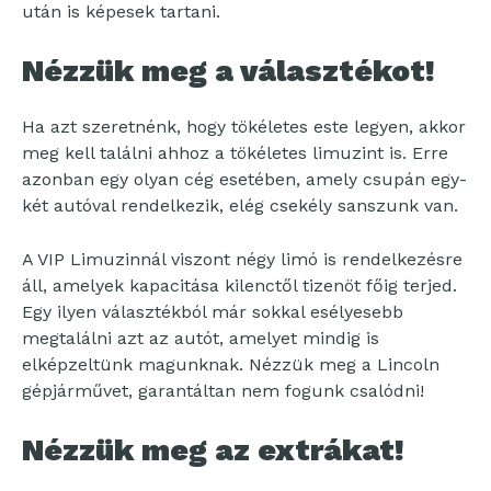
után is képesek tartani.
Nézzük meg a választékot!
Ha azt szeretnénk, hogy tökéletes este legyen, akkor
meg kell találni ahhoz a tökéletes limuzint is. Erre
azonban egy olyan cég esetében, amely csupán egy-
két autóval rendelkezik, elég csekély sanszunk van.
A VIP Limuzinnál viszont négy limó is rendelkezésre
áll, amelyek kapacitása kilenctől tizenöt főig terjed.
Egy ilyen választékból már sokkal esélyesebb
megtalálni azt az autót, amelyet mindig is
elképzeltünk magunknak. Nézzük meg a Lincoln
gépjárművet, garantáltan nem fogunk csalódni!
Nézzük meg az extrákat!