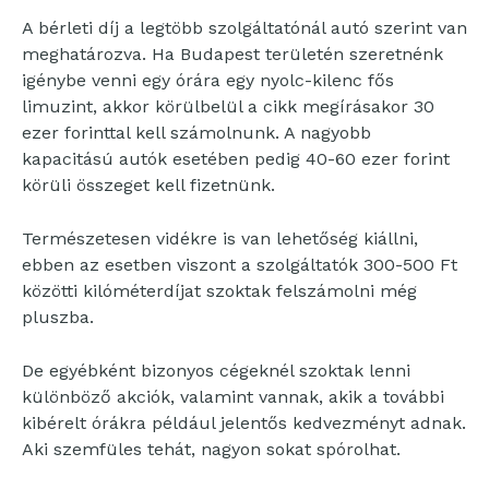
A bérleti díj a legtöbb szolgáltatónál autó szerint van
meghatározva. Ha Budapest területén szeretnénk
igénybe venni egy órára egy nyolc-kilenc fős
limuzint, akkor körülbelül a cikk megírásakor 30
ezer forinttal kell számolnunk. A nagyobb
kapacitású autók esetében pedig 40-60 ezer forint
körüli összeget kell fizetnünk.
Természetesen vidékre is van lehetőség kiállni,
ebben az esetben viszont a szolgáltatók 300-500 Ft
közötti kilóméterdíjat szoktak felszámolni még
pluszba.
De egyébként bizonyos cégeknél szoktak lenni
különböző akciók, valamint vannak, akik a további
kibérelt órákra például jelentős kedvezményt adnak.
Aki szemfüles tehát, nagyon sokat spórolhat.