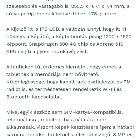
szélesebb és vastagabb is: 255,5 x 167,1 x 7,4 mm, a
súlya pedig ennek következtében 478 gramm.
A kijelző itt is IPS LCD, a változás annyi, hogy itt 11
hüvelyk a képátló, a képfelbontás pedig 1200 x 1920
képpont. Snapdragon 680 4G chip és Adreno 610
GPU segíti a gyors munkavégzést.
A fentieken túl érdemes kiemelni, hogy ennek a
tabletnek a memóriája nem bővíthető.
Különlegessége, hogy kapott jack csatlakozót és FM
rádiót is, és természetesen rendelkezik Wi-Fi és
Bluetooth-kapcsolattal.
Mivel egyik eszköz sem SIM-kártya-kompatibilis,
telefonálásra, mobilnet használatára nem
alkalmasak, viszont képek készítésére igen: a hátlapi
kamera mindkét tabletnél széles látószögű, 8 MP-es,