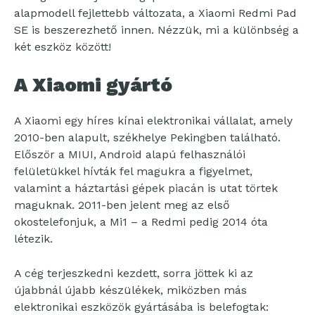
alapmodell fejlettebb változata, a Xiaomi Redmi Pad
SE is beszerezhető innen. Nézzük, mi a különbség a
két eszköz között!
A Xiaomi gyártó
A Xiaomi egy híres kínai elektronikai vállalat, amely
2010-ben alapult, székhelye Pekingben található.
Először a MIUI, Android alapú felhasználói
felületükkel hívták fel magukra a figyelmet,
valamint a háztartási gépek piacán is utat törtek
maguknak. 2011-ben jelent meg az első
okostelefonjuk, a Mi1 – a Redmi pedig 2014 óta
létezik.
A cég terjeszkedni kezdett, sorra jöttek ki az
újabbnál újabb készülékek, miközben más
elektronikai eszközök gyártásába is belefogtak: