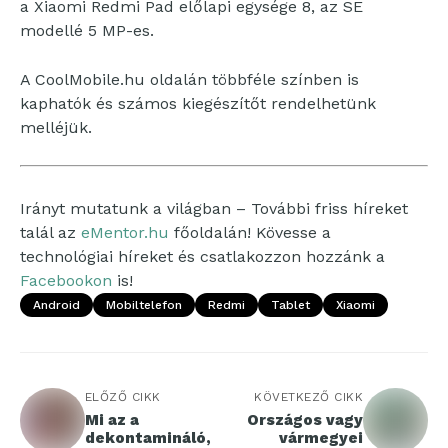
a Xiaomi Redmi Pad előlapi egysége 8, az SE
modellé 5 MP-es.
A CoolMobile.hu oldalán többféle színben is
kaphatók és számos kiegészítőt rendelhetünk
melléjük.
Irányt mutatunk a világban – További friss híreket
talál az
eMentor.hu
főoldalán! Kövesse a
technológiai híreket és csatlakozzon hozzánk a
Facebookon
is!
Android
Mobiltelefon
Redmi
Tablet
Xiaomi
ELŐZŐ CIKK
KÖVETKEZŐ CIKK
Mi az a
Országos vagy
dekontamináló,
vármegyei