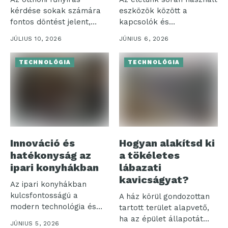
kérdése sokak számára
eszközök között a
fontos döntést jelent,
kapcsolók és
különösen, amikor a...
szerelvények különösen
JÚLIUS 10, 2026
JÚNIUS 6, 2026
jelentős...
TECHNOLÓGIA
TECHNOLÓGIA
Innováció és
Hogyan alakítsd ki
hatékonyság az
a tökéletes
ipari konyhákban
lábazati
kavicságyat?
Az ipari konyhákban
kulcsfontosságú a
A ház körül gondozottan
modern technológia és
tartott terület alapvető,
hatékonyság
ha az épület állapotát
JÚNIUS 5, 2026