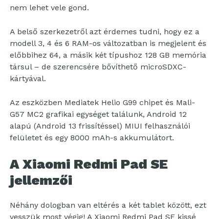
nem lehet vele gond.
A belső szerkezetről azt érdemes tudni, hogy ez a
modell 3, 4 és 6 RAM-os változatban is megjelent és
előbbihez 64, a másik két típushoz 128 GB memória
társul – de szerencsére bővíthető microSDXC-
kártyával.
Az eszközben Mediatek Helio G99 chipet és Mali-
G57 MC2 grafikai egységet találunk, Android 12
alapú (Android 13 frissítéssel) MIUI felhasználói
felületet és egy 8000 mAh-s akkumulátort.
A Xiaomi Redmi Pad SE
jellemzői
Néhány dologban van eltérés a két tablet között, ezt
vesszük most végig! A Xiaomi Redmi Pad SE kissé