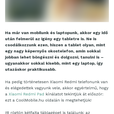
Ha már van mobilunk és laptopunk, akkor egy idő
után felmerül az igény egy tabletre is. Ne is
csodálkozzunk ezen, hiszen a tablet olyan, mint
egy nagy képernyős okostelefon, amin sokkal
jobban lehet böngészni és dolgozni, tanulni is –
ugyanakkor sokkal kisebb, mint egy laptop, így
utazáskor praktikusabb.
Ha pedig történetesen Xiaomi Redmi telefonunk van
és elégedettek vagyunk vele, akkor egyértelmű, hogy
a
Xiaomi Redmi Pad
kínálatot tekintjük át először:
ezt a CoolMobile.hu oldalán is megtehetjük!
Itt rögtön kétfajta táblagépet is találunk: az