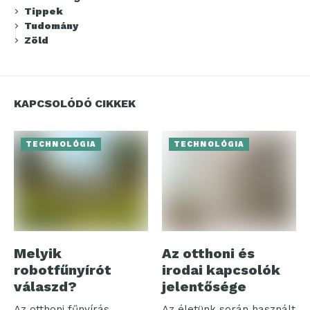
Tippek
Tudomány
Zöld
KAPCSOLÓDÓ CIKKEK
TECHNOLÓGIA
TECHNOLÓGIA
Melyik
Az otthoni és
robotfűnyírót
irodai kapcsolók
válaszd?
jelentősége
Az otthoni fűnyírás
Az életünk során használt