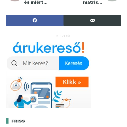
és miért
matricát
érdemes
vegyek?
használni az autó
tisztításához?
HIRDETÉS
FRISS