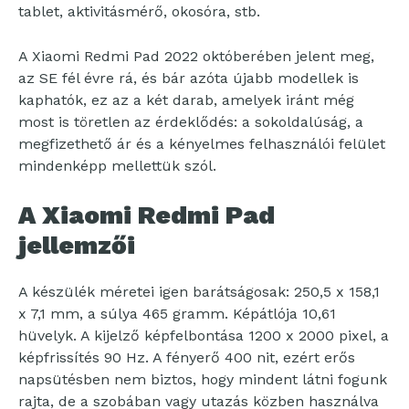
tablet, aktivitásmérő, okosóra, stb.
A Xiaomi Redmi Pad 2022 októberében jelent meg,
az SE fél évre rá, és bár azóta újabb modellek is
kaphatók, ez az a két darab, amelyek iránt még
most is töretlen az érdeklődés: a sokoldalúság, a
megfizethető ár és a kényelmes felhasználói felület
mindenképp mellettük szól.
A Xiaomi Redmi Pad
jellemzői
A készülék méretei igen barátságosak: 250,5 x 158,1
x 7,1 mm, a súlya 465 gramm. Képátlója 10,61
hüvelyk. A kijelző képfelbontása 1200 x 2000 pixel, a
képfrissítés 90 Hz. A fényerő 400 nit, ezért erős
napsütésben nem biztos, hogy mindent látni fogunk
rajta, de a szobában vagy utazás közben használva