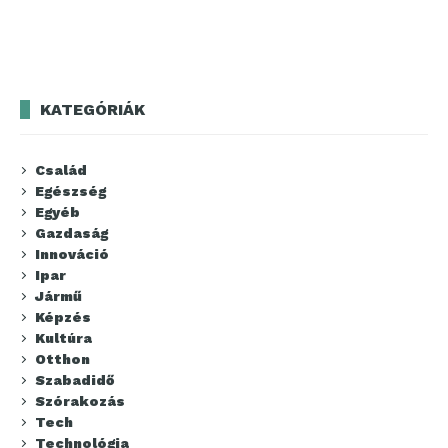
KATEGÓRIÁK
Család
Egészség
Egyéb
Gazdaság
Innováció
Ipar
Jármű
Képzés
Kultúra
Otthon
Szabadidő
Szórakozás
Tech
Technológia