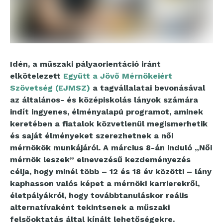
Idén, a műszaki pályaorientáció iránt
elkötelezett
Együtt a Jövő Mérnökeiért
Szövetség (EJMSZ)
a tagvállalatai bevonásával
az általános- és középiskolás lányok számára
indít ingyenes, élményalapú programot, aminek
keretében a fiatalok közvetlenül megismerhetik
és saját élményeket szerezhetnek a női
mérnökök munkájáról. A március 8-án induló „Női
mérnök leszek” elnevezésű kezdeményezés
célja, hogy minél több – 12 és 18 év közötti – lány
kaphasson valós képet a mérnöki karrierekről,
életpályákról, hogy továbbtanuláskor reális
alternatívaként tekintsenek a műszaki
felsőoktatás által kínált lehetőségekre.