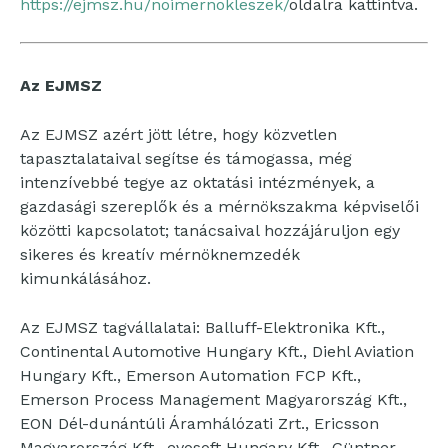
https://ejmsz.hu/noimernokleszek/
oldalra kattintva.
Az EJMSZ
Az EJMSZ azért jött létre, hogy közvetlen
tapasztalataival segítse és támogassa, még
intenzívebbé tegye az oktatási intézmények, a
gazdasági szereplők és a mérnökszakma képviselői
közötti kapcsolatot; tanácsaival hozzájáruljon egy
sikeres és kreatív mérnöknemzedék
kimunkálásához.
Az EJMSZ tagvállalatai: Balluff-Elektronika Kft.,
Continental Automotive Hungary Kft., Diehl Aviation
Hungary Kft., Emerson Automation FCP Kft.,
Emerson Process Management Magyarország Kft.,
EON Dél-dunántúli Áramhálózati Zrt., Ericsson
Magyarország Kft., evosoft Hungary Kft., Güntner-