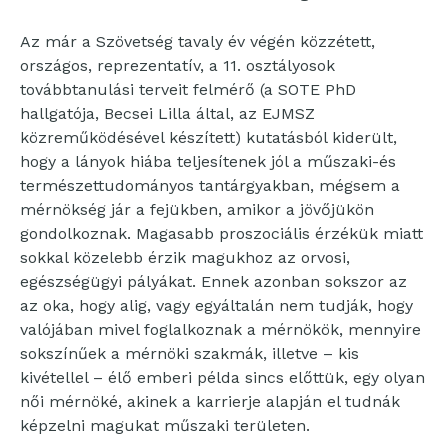
Az már a Szövetség tavaly év végén közzétett,
országos, reprezentatív, a 11. osztályosok
továbbtanulási terveit felmérő (a SOTE PhD
hallgatója, Becsei Lilla által, az EJMSZ
közreműködésével készített) kutatásból kiderült,
hogy a lányok hiába teljesítenek jól a műszaki-és
természettudományos tantárgyakban, mégsem a
mérnökség jár a fejükben, amikor a jövőjükön
gondolkoznak. Magasabb proszociális érzékük miatt
sokkal közelebb érzik magukhoz az orvosi,
egészségügyi pályákat. Ennek azonban sokszor az
az oka, hogy alig, vagy egyáltalán nem tudják, hogy
valójában mivel foglalkoznak a mérnökök, mennyire
sokszínűek a mérnöki szakmák, illetve – kis
kivétellel – élő emberi példa sincs előttük, egy olyan
női mérnöké, akinek a karrierje alapján el tudnák
képzelni magukat műszaki területen.