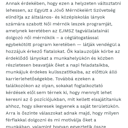
Annak érdekében, hogy ezen a helyzeten változtatni
lehessen, az Együtt a Jövő Mérnökeiért Szövetség
elindítja az általános- és középiskolás lányok
számára szabott Női mérnök leszek programját,
amelynek keretében az EJMSZ tagvállalatainál
dolgozó női mérnökök – a céglátogatással
egybekötött program keretében — látják vendégül a
hozzájuk érkező fiatalokat. Ők kalauzolják körbe az
érdeklődő lányokat a munkahelyükön és közben
részletesen beavatják őket a napi feladataikba,
munkájuk érdekes kulisszatitkaiba, az előttük álló
karrierlehetőségekbe. Továbbá ezeken a
találkozókon az olyan, sokakat foglalkoztató
kérdések elől sem térnek ki, hogy mennyit lehet
keresni az ő pozíciójukban, mit kellett elsajátítaniuk
ahhoz, hogy sikeresek legyenek a saját területükön.
Arra is őszinte válaszokat adnak majd, hogy milyen
férfiakkal dolgozni és mi motiválja őket a
munkában, valamint hogyan egyeztetik össze