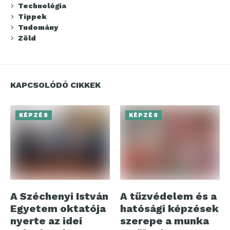
Technológia
Tippek
Tudomány
Zöld
KAPCSOLÓDÓ CIKKEK
KÉPZÉS
KÉPZÉS
A Széchenyi István
A tűzvédelem és a
Egyetem oktatója
hatósági képzések
nyerte az idei
szerepe a munka