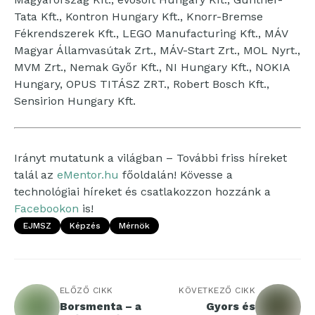
Tata Kft., Kontron Hungary Kft., Knorr-Bremse
Fékrendszerek Kft., LEGO Manufacturing Kft., MÁV
Magyar Államvasútak Zrt., MÁV-Start Zrt., MOL Nyrt.,
MVM Zrt., Nemak Győr Kft., NI Hungary Kft., NOKIA
Hungary, OPUS TITÁSZ ZRT., Robert Bosch Kft.,
Sensirion Hungary Kft.
Irányt mutatunk a világban – További friss híreket
talál az
eMentor.hu
főoldalán! Kövesse a
technológiai híreket és csatlakozzon hozzánk a
Facebookon
is!
EJMSZ
Képzés
Mérnök
ELŐZŐ CIKK
KÖVETKEZŐ CIKK
Borsmenta – a
Gyors és