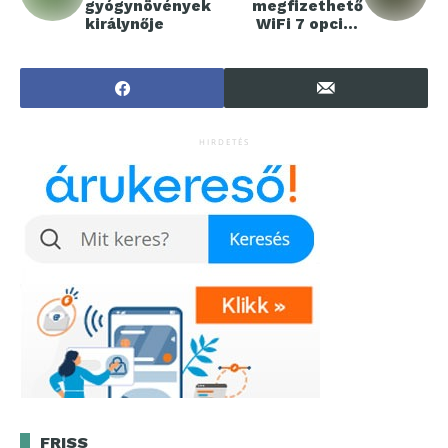
gyógynövények
megfizethető
királynője
WiFi 7 opciók
KKV-knak
HIRDETÉS
FRISS