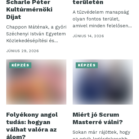
Scharle Péter
területén
Kultúrmérnöki
A tűzvédelem manapság
Díjat
olyan fontos terület,
amivel minden felelősen
Chappon Máténak, a győri
működő vállalkozásnak
Széchenyi István Egyetem
JÚNIUS 14, 2026
foglalkoznia...
Közlekedésépítési és
Vízmérnöki Tanszéke
JÚNIUS 29, 2026
oktatójának...
KÉPZÉS
KÉPZÉS
Folyékony angol
Miért jó Scrum
tudás: hogyan
Masterré válni?
válhat valóra az
Sokan már rájöttek, hogy
álom?
az egyik legérdekesebb