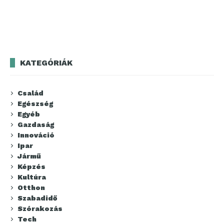
KATEGÓRIÁK
Család
Egészség
Egyéb
Gazdaság
Innováció
Ipar
Jármű
Képzés
Kultúra
Otthon
Szabadidő
Szórakozás
Tech