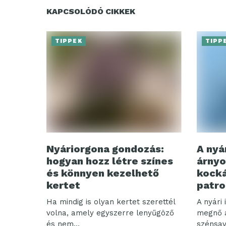
KAPCSOLÓDÓ CIKKEK
TIPPEK
TIPP
Nyáriorgona gondozás:
A nyá
hogyan hozz létre színes
árnyo
és könnyen kezelhető
kocká
kertet
patro
Ha mindig is olyan kertet szerettél
A nyári
volna, amely egyszerre lenyűgöző
megnő a
és nem...
szénsava