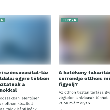
EK
TIPPEK
ri szénsavasital-láz
A hatékony takarítá
ldala: egyre többen
sorrendje otthon: m
ztatnak a
figyelj?
nokkal
Az otthon tisztán tartása g
végtelen kihívásnak tűnhet.
 időszakban jelentősen
vajon miért olyan...
z otthon készített
s italok iránti igény,...