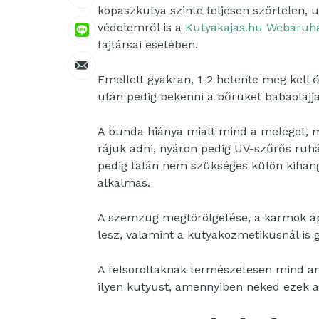
kopaszkutya szinte teljesen szőrtelen, 
védelemről is a
Kutyakajas.hu Webáruhá
fajtársai esetében.
Emellett gyakran, 1-2 hetente meg kell
után pedig bekenni a bőrüket babaolajja
A bunda hiánya miatt mind a meleget, min
rájuk adni, nyáron pedig UV-szűrős ruhá
pedig talán nem szükséges külön kihangs
alkalmas.
A szemzug megtörölgetése, a karmok ápol
lesz, valamint a kutyakozmetikusnál is 
A felsoroltaknak természetesen mind any
ilyen kutyust, amennyiben neked ezek a