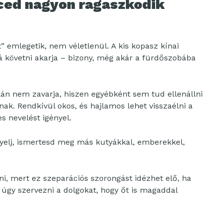
ced nagyon ragaszkodik
” emlegetik, nem véletlenül. A kis kopasz kínai
á követni akarja – bizony, még akár a fürdőszobába
alán nem zavarja, hiszen egyébként sem tud ellenállni
nak. Rendkívül okos, és hajlamos lehet visszaélni a
s nevelést igényel.
igyelj, ismertesd meg más kutyákkal, emberekkel,
i, mert ez szeparációs szorongást idézhet elő, ha
úgy szervezni a dolgokat, hogy őt is magaddal