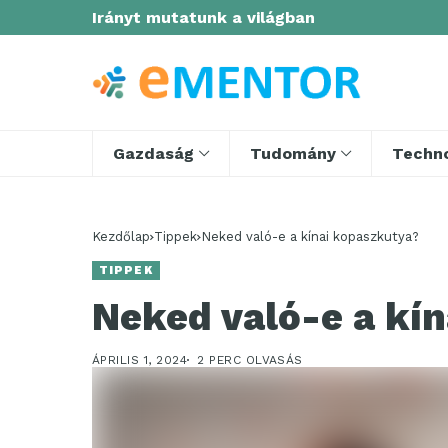
Irányt mutatunk a világban
Gazdaság
Tudomány
Techno
Kezdőlap
Tippek
Neked való-e a kínai kopaszkutya?
TIPPEK
Neked való-e a kí
ÁPRILIS 1, 2024
2 PERC OLVASÁS