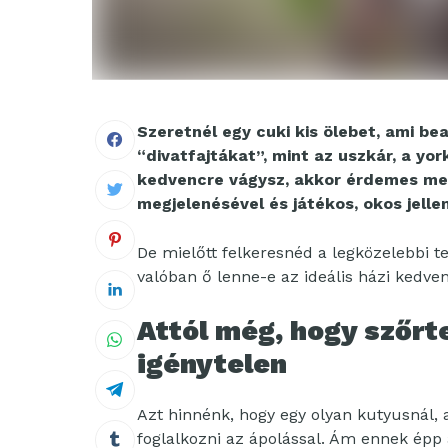
Szeretnél egy cuki kis ölebet, ami b
“divatfajtákat”, mint az uszkár, a yor
kedvencre vágysz, akkor érdemes meg
megjelenésével és játékos, okos jell
De mielőtt felkeresnéd a legközelebbi te
valóban ő lenne-e az ideális házi kedv
Attól még, hogy szőrt
igénytelen
Azt hinnénk, hogy egy olyan kutyusnál, 
foglalkozni az ápolással. Ám ennek épp a