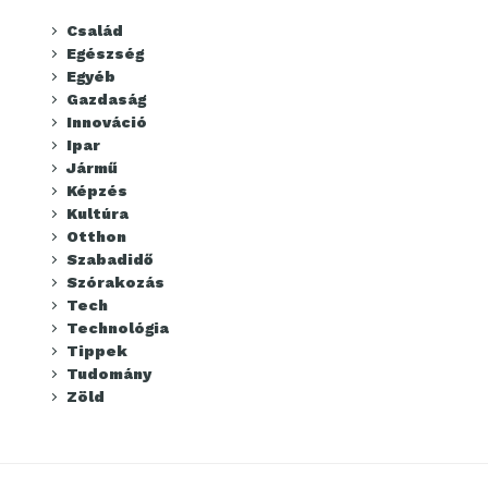
Család
Egészség
Egyéb
Gazdaság
Innováció
Ipar
Jármű
Képzés
Kultúra
Otthon
Szabadidő
Szórakozás
Tech
Technológia
Tippek
Tudomány
Zöld