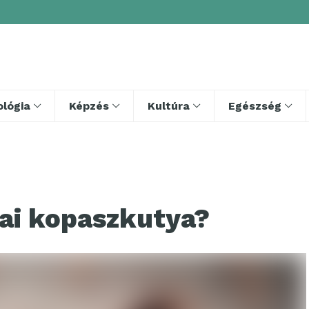
lógia
Képzés
Kultúra
Egészség
nai kopaszkutya?