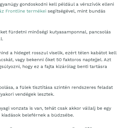
ugyanúgy gondoskodni kell például a vérszívók elleni
z Frontline termékei
segítségével, mint bundás
 őket fürdetni minőségi kutyasamponnal, pancsolás
l.
d a hideget rosszul viselik, ezért télen kabátot kell
cskát, vagy bekenni őket 50 faktoros naptejjel. Azt
úlyozni, hogy ez a fajta kizárólag benti tartásra
ása, a fülek tisztítása szintén rendszeres feladat
gyakori vendégek lesztek.
agi vonzata is van, tehát csak akkor vállalj be egy
 kiadások beleférnek a büdzsébe.