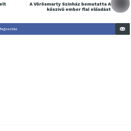
elt
A Vörösmarty Színház bemutatta A
kőszívű ember fiai előadást
Megosztás