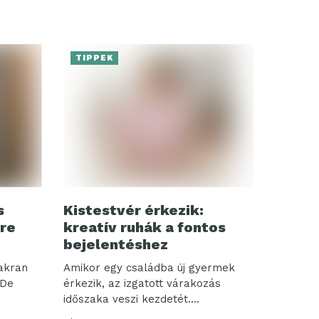
TIPPEK
s
Kistestvér érkezik:
ire
kreatív ruhák a fontos
bejelentéshez
yakran
Amikor egy családba új gyermek
 De
érkezik, az izgatott várakozás
időszaka veszi kezdetét....