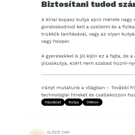
Biztosítani tudod szá
A kínai kopasz kutya apró mérete nagy 
gondoskodnod kell a szellemi és a fizika
trükkök tanításával, vagy az olyan kutyás 
vagy hooper.
A gyerekekkel is jól kijön ez a fajta, d
plüsskutya, ezért nem szabad húzni-nyú
Irányt mutatunk a világban – További fri
technológiai híreket és csatlakozzon h
Háziállat
Kutya
Otthon
ELŐZŐ CIKK