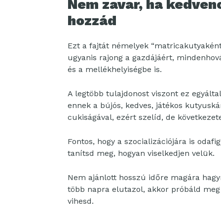
Nem zavar, ha kedven
hozzád
Ezt a fajtát némelyek “matricakutyaként
ugyanis rajong a gazdájáért, mindenhov
és a mellékhelyiségbe is.
A legtöbb tulajdonost viszont ez egyált
ennek a bújós, kedves, játékos kutyuská
cukiságával, ezért szelíd, de következete
Fontos, hogy a szocializációjára is odaf
tanítsd meg, hogyan viselkedjen velük.
Nem ajánlott hosszú időre magára hagyn
több napra elutazol, akkor próbáld meg 
vihesd.