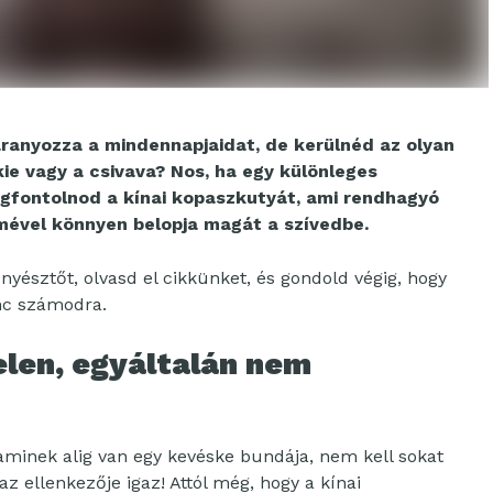
earanyozza a mindennapjaidat, de kerülnéd az olyan
kie vagy a csivava? Nos, ha egy különleges
fontolnod a kínai kopaszkutyát, ami rendhagyó
emével könnyen belopja magát a szívedbe.
nyésztőt, olvasd el cikkünket, és gondold végig, hogy
enc számodra.
elen, egyáltalán nem
aminek alig van egy kevéske bundája, nem kell sokat
z ellenkezője igaz! Attól még, hogy a kínai