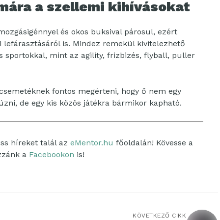
mára a szellemi kihívásokat
mozgásigénnyel és okos buksival párosul, ezért
i lefárasztásáról is. Mindez remekül kivitelezhető
sportokkal, mint az agility, frizbizés, flyball, puller
e a csemetéknek fontos megérteni, hogy ő nem egy
zni, de egy kis közös játékra bármikor kapható.
ss híreket talál az
eMentor.hu
főoldalán! Kövesse a
ozzánk a
Facebookon
is!
KÖVETKEZŐ CIKK