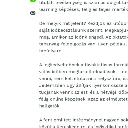
titulált tevékenység is számos dolgot t
learning képzések, félig és teljes mérté
De melyik mit jelent? Kezdjük ez utóbbiv
saját időbeosztásunk szerint. Megkapjuk
meg, amikor az időnk engedi. Az oktatók
tananyag-feldolgozás van. Ilyen például 
tanfolyam.
A legkedveltebbek a távoktatásos formáb
valós időben megtartott előadások –, de 
venni, nem kell elutazni a helyszínre, é
Jellemzően úgy állítják ilyenkor össze 
tudjanak venni: az esti és a hétvégi idő
félig online képzések, azaz az elméletet
hallgatók.
A fent említett intézménynél nagyon sok 
közül a Kereskedelmi és logisztikai tan