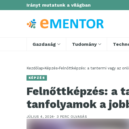
Irányt mutatunk a világban
Gazdaság
Tudomány
Techno
Kezdőlap
Képzés
Felnőttképzés: a tantermi vagy az onl
KÉPZÉS
Felnőttképzés: a t
tanfolyamok a job
JÚLIUS 4, 2024
3 PERC OLVASÁS