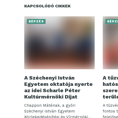
KAPCSOLÓDÓ CIKKEK
KÉPZÉS
KÉPZ
A Széchenyi István
A tűz
Egyetem oktatója nyerte
hatós
az idei Scharle Péter
szere
Kultúrmérnöki Díjat
terül
Chappon Máténak, a győri
A tűzv
Széchenyi István Egyetem
fontos 
Közlekedésépítési és Vízmérnöki
felelős