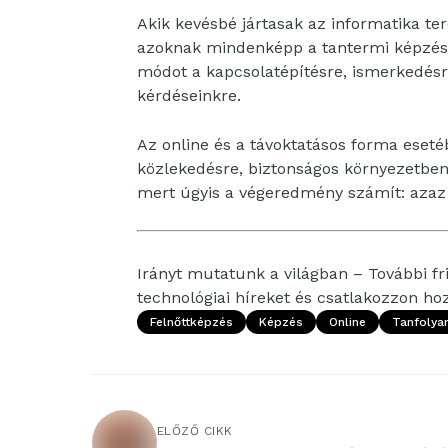
Akik kevésbé jártasak az informatika t
azoknak mindenképp a tantermi képzés 
módot a kapcsolatépítésre, ismerkedésre
kérdéseinkre.
Az online és a távoktatásos forma eset
közlekedésre, biztonságos környezetben,
mert úgyis a végeredmény számít: azaz
Irányt mutatunk a világban – További fri
technológiai híreket és csatlakozzon h
Felnőttképzés
Képzés
Online
Tanfolya
ELŐZŐ CIKK