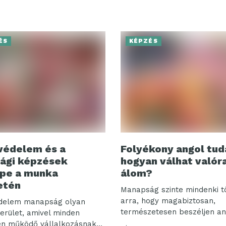
ÉS
KÉPZÉS
védelem és a
Folyékony angol tud
ági képzések
hogyan válhat valór
pe a munka
álom?
etén
Manapság szinte mindenki t
arra, hogy magabiztosan,
édelem manapság olyan
természetesen beszéljen an
terület, amivel minden
Azonban gyakran...
en működő vállalkozásnak