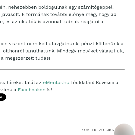
erén, nehezebben boldogulnak egy számítógéppel,
javasolt. E formának további előnye még, hogy ad
, és az oktatók is azonnal tudnak reagálni a
ében viszont nem kell utazgatnunk, pénzt költenünk a
 otthonról tanulhatunk. Mindegy melyiket választjuk,
 a megszerzett tudás!
ss híreket talál az
eMentor.hu
főoldalán! Kövesse a
ozzánk a
Facebookon
is!
m
KÖVETKEZŐ CIKK