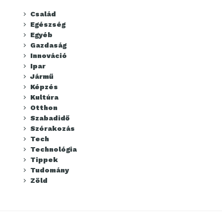
Család
Egészség
Egyéb
Gazdaság
Innováció
Ipar
Jármű
Képzés
Kultúra
Otthon
Szabadidő
Szórakozás
Tech
Technológia
Tippek
Tudomány
Zöld