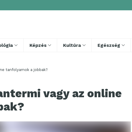
lógia
Képzés
Kultúra
Egészség
ine tanfolyamok a jobbak?
antermi vagy az online
bak?