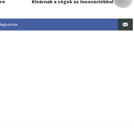
ére
Kivárnak a cégek az innovációkkal
Megosztás