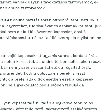
akarhat. Vannak ugyanis távoktatásos tanfolyamok, e-
kben online tanfolyamok.
al! Az online oktatás során otthonról tanulhatunk, a
 a jegyzeteket, tudnivalókat és azokat akkor tanuljuk
kal nem alakul ki közvetlen kapcsolat, önálló
az Alfakapos.hu-nál az Önálló szempilla stylist online
an zajló képzések: itt ugyanis vannak kontakt órák –
a neten keresztül, az online térben kell ezeken részt
s bármennyiszer visszanézhetők a rögzített órák.
az órarendet, hogy a dolgozó emberek is részt
pontok a preferáltak. Sok esetben ezek a képzések
 online a gyakorlatot pedig élőben tanulják a
ilyen képzést találni, talán a legkedveltebb mind
folyamok közt fellelhető Raktárvezető szakképesítés