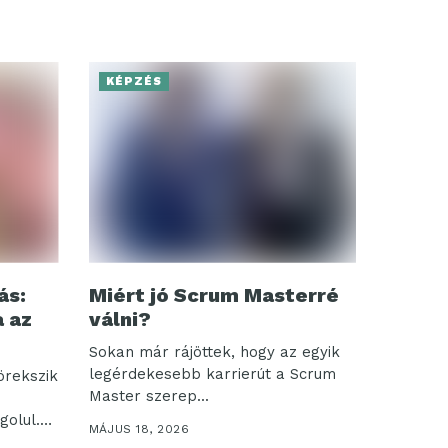
KÉPZÉS
ás:
Miért jó Scrum Masterré
a az
válni?
Sokan már rájöttek, hogy az egyik
legérdekesebb karrierút a Scrum
örekszik
Master szerep...
golul.
MÁJUS 18, 2026