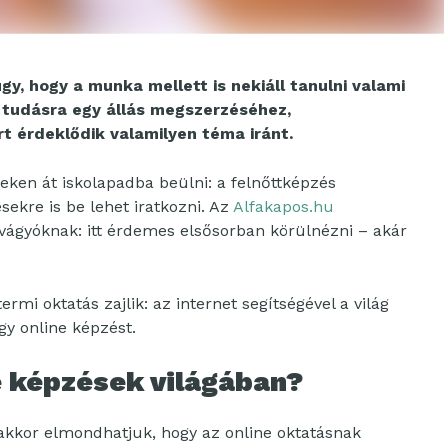
y, hogy a munka mellett is nekiáll tanulni valami
a tudásra egy állás megszerzéséhez,
rt érdeklődik valamilyen téma iránt.
eken át iskolapadba beülni: a felnőttképzés
ekre is be lehet iratkozni. Az
Alfakapos.hu
 vágyóknak: itt érdemes elsősorban körülnézni – akár
i oktatás zajlik: az internet segítségével a világ
gy online képzést.
ne képzések világában?
 akkor elmondhatjuk, hogy az online oktatásnak