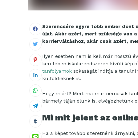
Szerencsére egyre több ember dönt úg
újat. Akár azért, mert szüksége van 
karrierváltáshoz, akár csak azért, me
Ilyen esetben nem is kell már hosszú év
keretében iskolarendszeren kívüli képzés
tanfolyamok
sokaságát indítja a tanulni
külföldieknek is.
Hogy miért? Mert ma már nemcsak tanterm
bármely táján élünk is, elvégezhetünk e
Mi mit jelent az onli
Ha a képet tovább szeretnénk árnyalni,