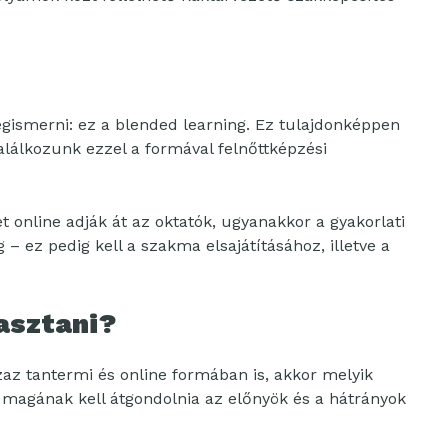
ismerni: ez a blended learning. Ez tulajdonképpen
alálkozunk ezzel a formával felnőttképzési
t online adják át az oktatók, ugyanakkor a gyakorlati
– ez pedig kell a szakma elsajátításához, illetve a
asztani?
zaz tantermi és online formában is, akkor melyik
magának kell átgondolnia az előnyök és a hátrányok