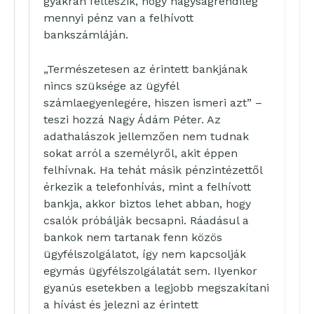
gyakran felteszik, hogy nagyságrendileg
mennyi pénz van a felhívott
bankszámláján.
„Természetesen az érintett bankjának
nincs szüksége az ügyfél
számlaegyenlegére, hiszen ismeri azt” –
teszi hozzá Nagy Ádám Péter. Az
adathalászok jellemzően nem tudnak
sokat arról a személyről, akit éppen
felhívnak. Ha tehát másik pénzintézettől
érkezik a telefonhívás, mint a felhívott
bankja, akkor biztos lehet abban, hogy
csalók próbálják becsapni. Ráadásul a
bankok nem tartanak fenn közös
ügyfélszolgálatot, így nem kapcsolják
egymás ügyfélszolgálatát sem. Ilyenkor
gyanús esetekben a legjobb megszakítani
a hívást és jelezni az érintett