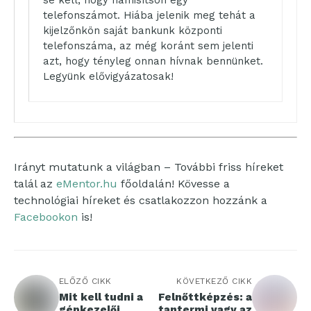
se kell, hogy hamisítson egy
telefonszámot. Hiába jelenik meg tehát a
kijelzőnkön saját bankunk központi
telefonszáma, az még koránt sem jelenti
azt, hogy tényleg onnan hívnak bennünket.
Legyünk elővigyázatosak!
Irányt mutatunk a világban – További friss híreket
talál az
eMentor.hu
főoldalán! Kövesse a
technológiai híreket és csatlakozzon hozzánk a
Facebookon
is!
ELŐZŐ CIKK
KÖVETKEZŐ CIKK
Mit kell tudni a
Felnőttképzés: a
gépkezelői
tantermi vagy az