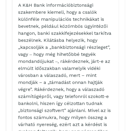
A K&H Bank információbiztonsági
szakembere kiemeli, hogy a csalók
különféle manipulációs technikákat is
bevetnek, például közömbös ügyintézői
hangon, banki szakkifejezésekkel tarkítva
beszélnek. Kilátásba helyezik, hogy
„kapcsolják a „bankbiztonsági részleget”,
vagy ‒ hogy még hihetőbbé tegyék
mondandójukat ‒, rákérdeznek, járt-e az
elmúlt időszakban valamelyik vidéki
városban a válaszadó, mert – mint
mondják – a „támadást onnan hajtják
végre”. Rákérdeznek, hogy a válaszadó
számítógépről, vagy telefonról szokott-e
bankolni, hiszen így célzottan tudnak
„biztonsági szoftvert” ajánlani. Mivel az is
fontos számukra, hogy milyen összeg a
várható nyereség, ezért azt a kérdést is