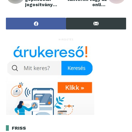
jogosítvány
online
megszerzéséről?
tanfolyamok a
jobbak?
HIRDETÉS
FRISS