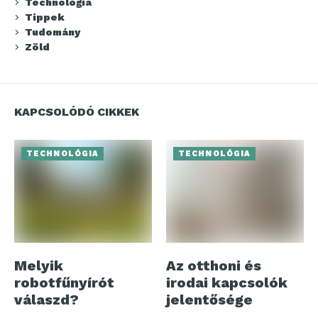
Technológia
Tippek
Tudomány
Zöld
KAPCSOLÓDÓ CIKKEK
TECHNOLÓGIA
TECHNOLÓGIA
Melyik
Az otthoni és
robotfűnyírót
irodai kapcsolók
válaszd?
jelentősége