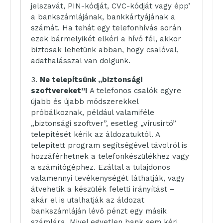
jelszavát, PIN-kódját, CVC-kódját vagy épp’
a bankszámlájának, bankkártyájának a
számát. Ha tehát egy telefonhívás során
ezek bármelyikét elkéri a hívó fél, akkor
biztosak lehetünk abban, hogy csalóval,
adathalásszal van dolgunk.
Ne telepítsünk „biztonsági
szoftvereket”!
A telefonos csalók egyre
újabb és újabb módszerekkel
próbálkoznak, például valamiféle
„biztonsági szoftver”, esetleg „vírusirtó”
telepítését kérik az áldozatuktól. A
telepített program segítségével távolról is
hozzáférhetnek a telefonkészülékhez vagy
a számítógéphez. Ezáltal a tulajdonos
valamennyi tevékenységét láthatják, vagy
átvehetik a készülék feletti irányítást –
akár el is utalhatják az áldozat
bankszámláján lévő pénzt egy másik
számlára. Mivel egyetlen bank sem kéri,