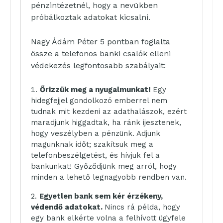
pénzintézetnél, hogy a nevükben
próbálkoztak adatokat kicsalni.
Nagy Ádám Péter 5 pontban foglalta
össze a telefonos banki csalók elleni
védekezés legfontosabb szabályait:
Őrizzük meg a nyugalmunkat!
Egy
hidegfejjel gondolkozó emberrel nem
tudnak mit kezdeni az adathalászok, ezért
maradjunk higgadtak, ha ránk ijesztenek,
hogy veszélyben a pénzünk. Adjunk
magunknak időt; szakítsuk meg a
telefonbeszélgetést, és hívjuk fel a
bankunkat! Győződjünk meg arról, hogy
minden a lehető legnagyobb rendben van.
Egyetlen bank sem kér érzékeny,
védendő adatokat.
Nincs rá példa, hogy
egy bank elkérte volna a felhívott ügyfele