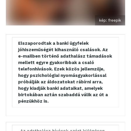
kép: freepik
Elszaporodtak a banki ügyfelek
jóhiszeműségét kihasználó csalások. Az
e-mailben történő adathalász támadások
mellett egyre gyakoribbak a csaló
telefonhívások. Ezek közös jellemzője,
hogy pszichológiai nyomásgyakorlással
próbálják az áldozatokat rábírni arra,
hogy kiadják banki adataikat, amelyek
birtokában aztán szabaddá válik az út a
pénzükhöz is.