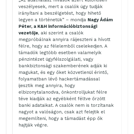
„Az adathalász hívások azért különösen
veszélyesek, mert a csalók úgy tudják
irányítani a beszélgetést, hogy hihető
legyen a történetük” – mondja
Nagy Ádám
Péter, a K&H információbiztonsági
vezetője
, aki szerint a csalók
megpróbálnak annyira ráijeszteni a hívott
félre, hogy az félelemből cselekedjen. A
támadók legtöbb esetben valamelyik
pénzintézet ügyfélszolgálati, vagy
bankbiztonsági szakemberének adják ki
magukat, és egy őket közvetlenül érintő,
folyamatban lévő hackertámadással
ijesztik meg annyira, hogy
elbizonytalanodva, önkontrolljukat félre
téve kiadják az egyébként féltve őrzött
banki adataikat. A csalók nem is torzítanak
nagyot a valóságon, csak azt felejtik el
megemlíteni, hogy a támadást épp ők
hajtják végre.