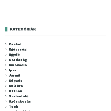
KATEGÓRIÁK
Család
Egészség
Egyéb
Gazdaság
Innováció
Ipar
Jármű
Képzés
Kultúra
Otthon
Szabadidő
Szórakozás
Tech