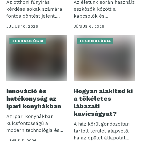
Az otthoni fűnyírás
Az életünk során használt
kérdése sokak számára
eszközök között a
fontos döntést jelent,
kapcsolók és
különösen, amikor a...
szerelvények különösen
JÚLIUS 10, 2026
JÚNIUS 6, 2026
jelentős...
TECHNOLÓGIA
TECHNOLÓGIA
Innováció és
Hogyan alakítsd ki
hatékonyság az
a tökéletes
ipari konyhákban
lábazati
kavicságyat?
Az ipari konyhákban
kulcsfontosságú a
A ház körül gondozottan
modern technológia és
tartott terület alapvető,
hatékonyság
ha az épület állapotát
JÚNIUS 5, 2026