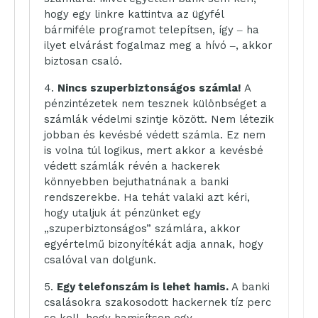
hogy egy linkre kattintva az ügyfél
bármiféle programot telepítsen, így ‒ ha
ilyet elvárást fogalmaz meg a hívó ‒, akkor
biztosan csaló.
Nincs szuperbiztonságos számla!
A
pénzintézetek nem tesznek különbséget a
számlák védelmi szintje között. Nem létezik
jobban és kevésbé védett számla. Ez nem
is volna túl logikus, mert akkor a kevésbé
védett számlák révén a hackerek
könnyebben bejuthatnának a banki
rendszerekbe. Ha tehát valaki azt kéri,
hogy utaljuk át pénzünket egy
„szuperbiztonságos” számlára, akkor
egyértelmű bizonyítékát adja annak, hogy
csalóval van dolgunk.
Egy telefonszám is lehet hamis.
A banki
csalásokra szakosodott hackernek tíz perc