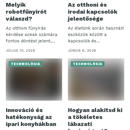
Melyik
Az otthoni és
robotfűnyírót
irodai kapcsolók
válaszd?
jelentősége
Az otthoni fűnyírás
Az életünk során használt
kérdése sokak számára
eszközök között a
fontos döntést jelent,
kapcsolók és
különösen, amikor a...
szerelvények különösen
JÚLIUS 10, 2026
JÚNIUS 6, 2026
jelentős...
TECHNOLÓGIA
TECHNOLÓGIA
Innováció és
Hogyan alakítsd ki
hatékonyság az
a tökéletes
ipari konyhákban
lábazati