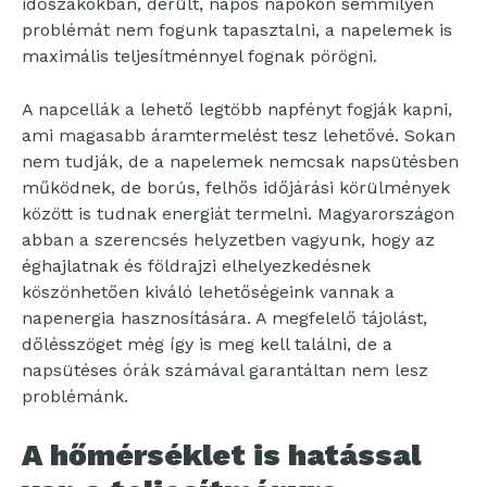
időszakokban, derült, napos napokon semmilyen
problémát nem fogunk tapasztalni, a napelemek is
maximális teljesítménnyel fognak pörögni.
A napcellák a lehető legtöbb napfényt fogják kapni,
ami magasabb áramtermelést tesz lehetővé. Sokan
nem tudják, de a napelemek nemcsak napsütésben
működnek, de borús, felhős időjárási körülmények
között is tudnak energiát termelni. Magyarországon
abban a szerencsés helyzetben vagyunk, hogy az
éghajlatnak és földrajzi elhelyezkedésnek
köszönhetően kiváló lehetőségeink vannak a
napenergia hasznosítására. A megfelelő tájolást,
dőlésszöget még így is meg kell találni, de a
napsütéses órák számával garantáltan nem lesz
problémánk.
A hőmérséklet is hatással