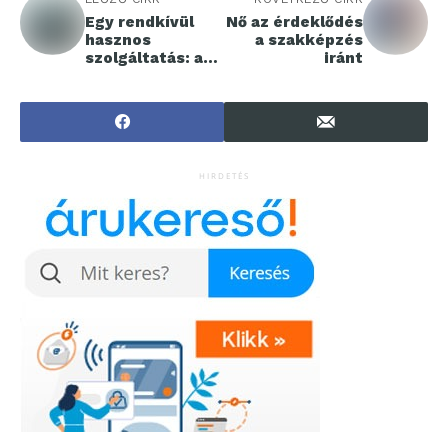
Egy rendkívül
Nő az érdeklődés
hasznos
a szakképzés
szolgáltatás: a
iránt
csomag nyomon
követése
feladás után
HIRDETÉS