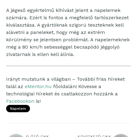
A jégeső egyértelmű kihívást jelent a napelemek
számára. Ezért is fontos a megfelelő tartószerkezet
kiválasztása. A gyártóknak szigorú teszteknek kell
alávetni a paneleket, hogy még az extrém
körülmény se jelentsen problémát. A napelemeknek
még a 80 km/h sebességgel becsapódó jéggolyó
zivatarnak is ellen kell állnia.
Irányt mutatunk a világban – További friss híreket
talál az
eMentor.hu
főoldalán! Kövesse a
technológiai híreket és csatlakozzon hozzánk a
Facebookon
is!
Napelem
ELŐZŐ CIKK
KÖVETKEZŐ CIKK