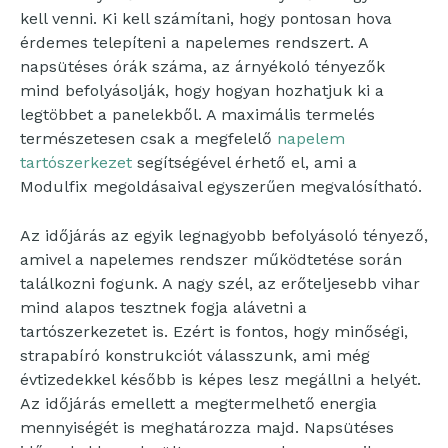
kell venni. Ki kell számítani, hogy pontosan hova
érdemes telepíteni a napelemes rendszert. A
napsütéses órák száma, az árnyékoló tényezők
mind befolyásolják, hogy hogyan hozhatjuk ki a
legtöbbet a panelekből. A maximális termelés
természetesen csak a megfelelő
napelem
tartószerkezet
segítségével érhető el, ami a
Modulfix megoldásaival egyszerűen megvalósítható.
Az időjárás az egyik legnagyobb befolyásoló tényező,
amivel a napelemes rendszer működtetése során
találkozni fogunk. A nagy szél, az erőteljesebb vihar
mind alapos tesztnek fogja alávetni a
tartószerkezetet is. Ezért is fontos, hogy minőségi,
strapabíró konstrukciót válasszunk, ami még
évtizedekkel később is képes lesz megállni a helyét.
Az időjárás emellett a megtermelhető energia
mennyiségét is meghatározza majd. Napsütéses