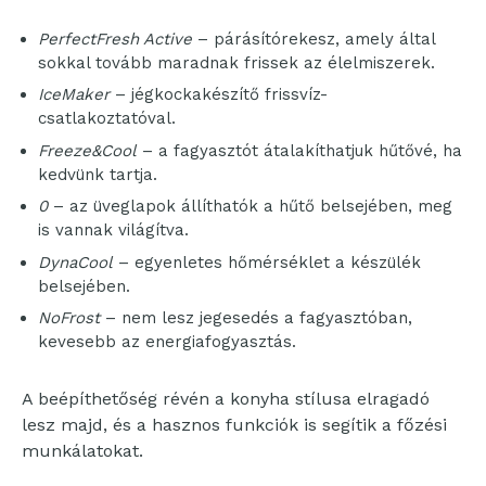
PerfectFresh Active
– párásítórekesz, amely által
sokkal tovább maradnak frissek az élelmiszerek.
IceMaker
– jégkockakészítő frissvíz-
csatlakoztatóval.
Freeze&Cool
– a fagyasztót átalakíthatjuk hűtővé, ha
kedvünk tartja.
0
– az üveglapok állíthatók a hűtő belsejében, meg
is vannak világítva.
DynaCool
– egyenletes hőmérséklet a készülék
belsejében.
NoFrost
– nem lesz jegesedés a fagyasztóban,
kevesebb az energiafogyasztás.
A beépíthetőség révén a konyha stílusa elragadó
lesz majd, és a hasznos funkciók is segítik a főzési
munkálatokat.