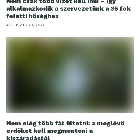
Nem csak több vizet kell inni – így
alkalmazkodik a szervezetünk a 35 fok
feletti hőséghez
AUGUSZTUS 1, 2026
Nem elég több fát ültetni: a meglévő
erdőket kell megmenteni a
kiszáradástól