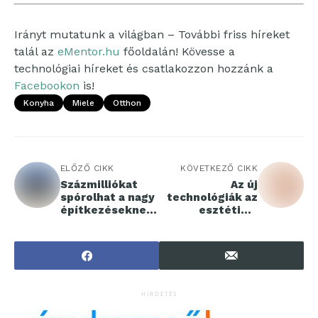
Irányt mutatunk a világban – További friss híreket
talál az
eMentor.hu
főoldalán! Kövesse a
technológiai híreket és csatlakozzon hozzánk a
Facebookon
is!
Konyha
Miele
Otthon
ELŐZŐ CIKK
KÖVETKEZŐ CIKK
Százmilliókat
Az új
spórolhat a nagy
technológiák az
építkezéseknek
esztétikai
egy készülő
nőgyógyászatba
BME-s fejlesztés
n is forradalmi
változást hoztak
HIRDETÉS