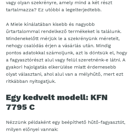
vagy olyan szekrényre, amely mind a két részt
tartalmazza? Ez utóbbi a legelterjedtebb.
A Miele kínálatában kisebb és nagyobb
űrtartalommal rendelkező termékeket is találunk.
Mindenekelőtt mérjük le a szekrényünk méreteit,
nehogy csalódás érjen a vásárlás után. Mindig
pontos adatokkal számoljunk, azt is döntsük el, hogy
a fagyasztórészt alul vagy felül szeretnénk-e látni. A
gyakori hajolgatás elkerülése miatt érdemesebb
olyat választani, ahol alul van a mélyhűtő, mert ezt
ritkábban nyitogatjuk.
Egy kedvelt modell: KFN
7795 C
Nézzünk példaként egy beépíthető hűtő-fagyasztót,
milyen előnyei vannak: