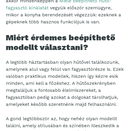
akkor mindenképpen a
Miele beépíthető hűtő-
fagyasztó kínálatát
vegyük először szemügyre,
mikor a konyha berendezését végezzük: ezeknek a
gépeknek több hasznos funkciójuk is van.
Miért érdemes beépíthető
modellt választani?
A legtöbb háztartásban olyan hűtővel találkozunk,
amelynek alul vagy felül van fagyasztórésze is. Ezek
valóban praktikus modellek, hiszen így kézre esik
minden, ami kell a főzéshez. A hűtőszekrényben
megtaláljuk a fontosabb élelmiszereket, a
fagyasztóban pedig azokat a dolgokat tárolhatjuk,
amelyeket később szeretnénk majd felhasználni.
A gond legtöbbször az, hogy nehéz olyan modellt
találni, amely stílusában és színében illeszkedik a