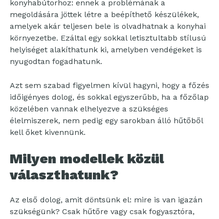
konyhabútorhoz: ennek a problémának a
megoldására jöttek létre a beépíthető készülékek,
amelyek akár teljesen bele is olvadhatnak a konyhai
környezetbe. Ezáltal egy sokkal letisztultabb stílusú
helyiséget alakíthatunk ki, amelyben vendégeket is
nyugodtan fogadhatunk.
Azt sem szabad figyelmen kívül hagyni, hogy a főzés
időigényes dolog, és sokkal egyszerűbb, ha a főzőlap
közelében vannak elhelyezve a szükséges
élelmiszerek, nem pedig egy sarokban álló hűtőből
kell őket kivennünk.
Milyen modellek közül
választhatunk?
Az első dolog, amit döntsünk el: mire is van igazán
szükségünk? Csak hűtőre vagy csak fogyasztóra,