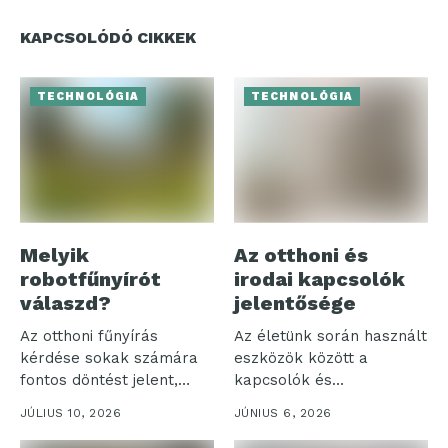
KAPCSOLÓDÓ CIKKEK
TECHNOLÓGIA
TECHNOLÓGIA
Melyik
Az otthoni és
robotfűnyírót
irodai kapcsolók
válaszd?
jelentősége
Az otthoni fűnyírás
Az életünk során használt
kérdése sokak számára
eszközök között a
fontos döntést jelent,
kapcsolók és
különösen, amikor a...
szerelvények különösen
JÚLIUS 10, 2026
JÚNIUS 6, 2026
jelentős...