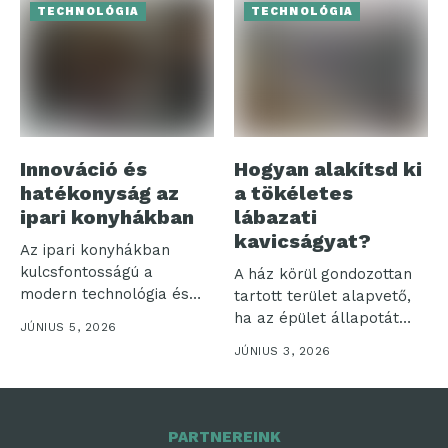
TECHNOLÓGIA
TECHNOLÓGIA
Innováció és
Hogyan alakítsd ki
hatékonyság az
a tökéletes
ipari konyhákban
lábazati
kavicságyat?
Az ipari konyhákban
kulcsfontosságú a
A ház körül gondozottan
modern technológia és
tartott terület alapvető,
hatékonyság
ha az épület állapotát
JÚNIUS 5, 2026
összehangolása. Ezek a...
hosszú...
JÚNIUS 3, 2026
PARTNEREINK