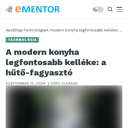
Kezdőlap
Technológia
A modern konyha legfontosabb kelléke: a
hűtő-fagyasztó
TECHNOLÓGIA
A modern konyha
legfontosabb kelléke: a
hűtő-fagyasztó
SZEPTEMBER 15, 2024
2 PERC OLVASÁS