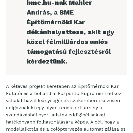
bme.hu-nak Mahler
András, a BME
Építőmérnöki Kar
dékánhelyettese, akit egy
közel félmilliárdos uniós
támogatású fejlesztésről
kérdeztünk.
A kétéves projekt keretében az Építőmérnöki Kar
kutatói és a hollandiai központú Fugro nemzetközi
vállalat hazai leánycégének szakemberei közösen
dolgoznak ki egy olyan rendszert, amely a
szondázásból nyert adatok eddiginél sokkal
hatékonyabb felhasználására képes. A cél, hogy a
modellalkotás és a cölöptervezés automatizálása és