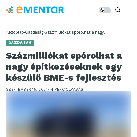
Kezdőlap
Gazdaság
Százmilliókat spórolhat a nagy
építkezéseknek egy készülő BME-s
GAZDASÁG
fejlesztés
Százmilliókat spórolhat a
nagy építkezéseknek egy
készülő BME-s fejlesztés
SZEPTEMBER 15, 2024
4 PERC OLVASÁS