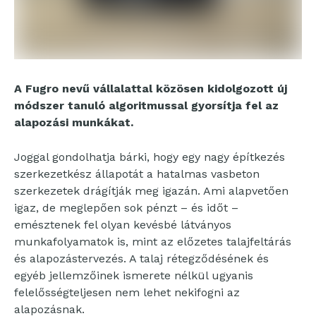
A Fugro nevű vállalattal közösen kidolgozott új
módszer tanuló algoritmussal gyorsítja fel az
alapozási munkákat.
Joggal gondolhatja bárki, hogy egy nagy építkezés
szerkezetkész állapotát a hatalmas vasbeton
szerkezetek drágítják meg igazán. Ami alapvetően
igaz, de meglepően sok pénzt – és időt –
emésztenek fel olyan kevésbé látványos
munkafolyamatok is, mint az előzetes talajfeltárás
és alapozástervezés. A talaj rétegződésének és
egyéb jellemzőinek ismerete nélkül ugyanis
felelősségteljesen nem lehet nekifogni az
alapozásnak.