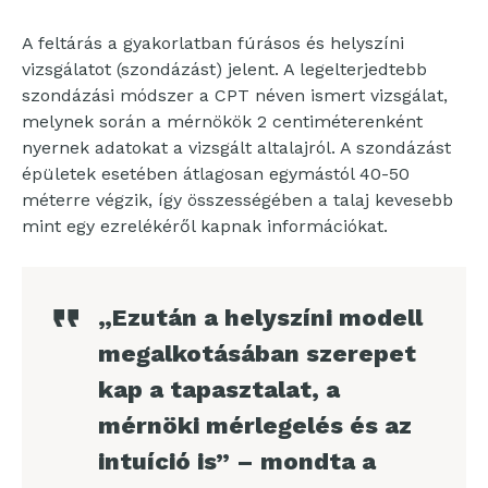
A feltárás a gyakorlatban fúrásos és helyszíni
vizsgálatot (szondázást) jelent. A legelterjedtebb
szondázási módszer a CPT néven ismert vizsgálat,
melynek során a mérnökök 2 centiméterenként
nyernek adatokat a vizsgált altalajról. A szondázást
épületek esetében átlagosan egymástól 40-50
méterre végzik, így összességében a talaj kevesebb
mint egy ezrelékéről kapnak információkat.
„Ezután a helyszíni modell
megalkotásában szerepet
kap a tapasztalat, a
mérnöki mérlegelés és az
intuíció is” – mondta a