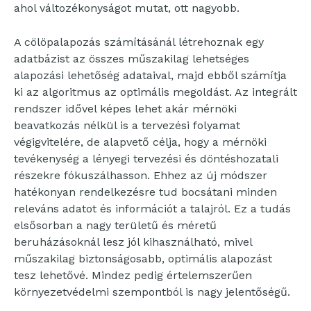
ahol változékonyságot mutat, ott nagyobb.
A cölöpalapozás számításánál létrehoznak egy
adatbázist az összes műszakilag lehetséges
alapozási lehetőség adataival, majd ebből számítja
ki az algoritmus az optimális megoldást. Az integrált
rendszer idővel képes lehet akár mérnöki
beavatkozás nélkül is a tervezési folyamat
végigvitelére, de alapvető célja, hogy a mérnöki
tevékenység a lényegi tervezési és döntéshozatali
részekre fókuszálhasson. Ehhez az új módszer
hatékonyan rendelkezésre tud bocsátani minden
releváns adatot és információt a talajról. Ez a tudás
elsősorban a nagy területű és méretű
beruházásoknál lesz jól kihasználható, mivel
műszakilag biztonságosabb, optimális alapozást
tesz lehetővé. Mindez pedig értelemszerűen
környezetvédelmi szempontból is nagy jelentőségű.