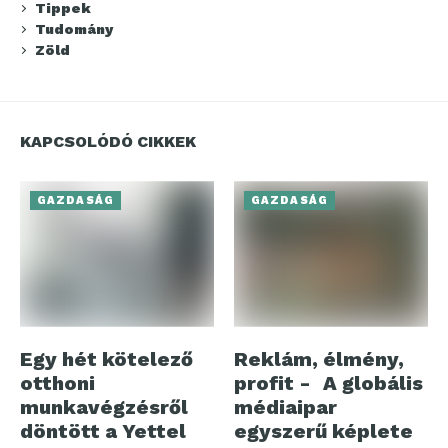
Tippek
Tudomány
Zöld
KAPCSOLÓDÓ CIKKEK
GAZDASÁG
GAZDASÁG
Egy hét kötelező
Reklám, élmény,
otthoni
profit - A globális
munkavégzésről
médiaipar
döntött a Yettel
egyszerű képlete