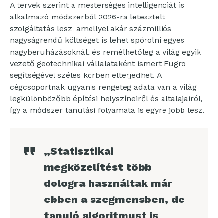
A tervek szerint a mesterséges intelligenciát is
alkalmazó módszerből 2026-ra letesztelt
szolgáltatás lesz, amellyel akár százmilliós
nagyságrendű költséget is lehet spórolni egyes
nagyberuházásoknál, és remélhetőleg a világ egyik
vezető geotechnikai vállalataként ismert Fugro
segítségével széles körben elterjedhet. A
cégcsoportnak ugyanis rengeteg adata van a világ
legkülönbözőbb építési helyszíneiről és altalajairól,
így a módszer tanulási folyamata is egyre jobb lesz.
„Statisztikai
megközelítést több
dologra használtak már
ebben a szegmensben, de
tanuló algoritmust is