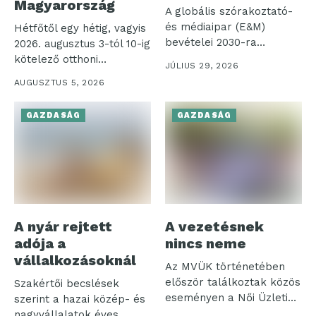
Magyarország
A globális szórakoztató-
és médiaipar (E&M)
Hétfőtől egy hétig, vagyis
bevételei 2030-ra
2026. augusztus 3-tól 10-ig
elérhetik a 4,2 ezer...
kötelező otthoni
JÚLIUS 29, 2026
munkavégzést rendelt...
AUGUSZTUS 5, 2026
GAZDASÁG
GAZDASÁG
A nyár rejtett
A vezetésnek
adója a
nincs neme
vállalkozásoknál
Az MVÜK történetében
először találkoztak közös
Szakértői becslések
eseményen a Női Üzleti
szerint a hazai közép- és
Klub és...
nagyvállalatok éves