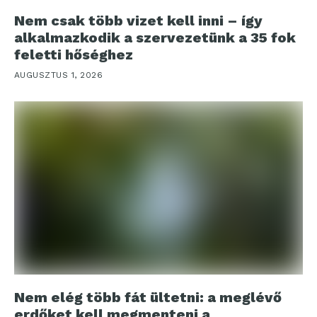
Nem csak több vizet kell inni – így
alkalmazkodik a szervezetünk a 35 fok
feletti hőséghez
AUGUSZTUS 1, 2026
Nem elég több fát ültetni: a meglévő
erdőket kell megmenteni a