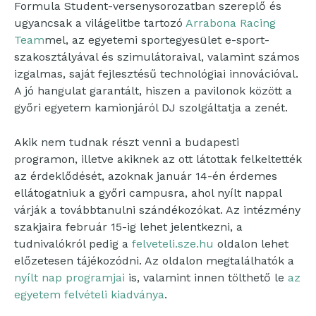
Formula Student-versenysorozatban szereplő és
ugyancsak a világelitbe tartozó
Arrabona Racing
Team
mel, az egyetemi sportegyesület e-sport-
szakosztályával és szimulátoraival, valamint számos
izgalmas, saját fejlesztésű technológiai innovációval.
A jó hangulat garantált, hiszen a pavilonok között a
győri egyetem kamionjáról DJ szolgáltatja a zenét.
Akik nem tudnak részt venni a budapesti
programon, illetve akiknek az ott látottak felkeltették
az érdeklődését, azoknak január 14-én érdemes
ellátogatniuk a győri campusra, ahol nyílt nappal
várják a továbbtanulni szándékozókat. Az intézmény
szakjaira február 15-ig lehet jelentkezni, a
tudnivalókról pedig a
felveteli.sze.hu
oldalon lehet
előzetesen tájékozódni. Az oldalon megtalálhatók a
nyílt nap programjai
is, valamint innen tölthető le
az
egyetem felvételi kiadványa
.