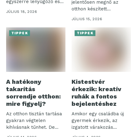
egyszerre lenyűgöző és
jelentősen megnő az
nem...
otthon készített
JÚLIUS 18, 2026
szénsavas italok iránti
JÚLIUS 15, 2026
igény,...
TIPPEK
TIPPEK
A hatékony
Kistestvér
takarítás
érkezik: kreatív
sorrendje otthon:
ruhák a fontos
mire figyelj?
bejelentéshez
Az otthon tisztán tartása
Amikor egy családba új
gyakran végtelen
gyermek érkezik, az
kihívásnak tűnhet. De
izgatott várakozás
vajon miért olyan...
időszaka veszi kezdetét....