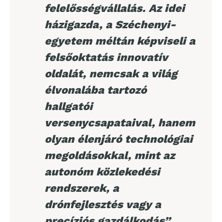
felelősségvállalás. Az idei
házigazda, a Széchenyi-
egyetem méltán képviseli a
felsőoktatás innovatív
oldalát, nemcsak a világ
élvonalába tartozó
hallgatói
versenycsapataival, hanem
olyan élenjáró technológiai
megoldásokkal, mint az
autonóm közlekedési
rendszerek, a
drónfejlesztés vagy a
precíziós gazdálkodás”