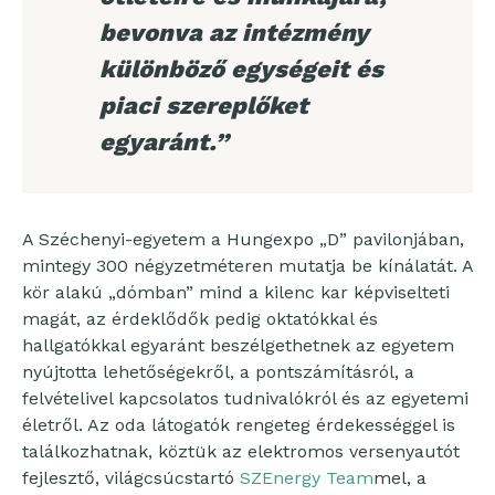
bevonva az intézmény
különböző egységeit és
piaci szereplőket
egyaránt.”
A Széchenyi-egyetem a Hungexpo „D” pavilonjában,
mintegy 300 négyzetméteren mutatja be kínálatát. A
kör alakú „dómban” mind a kilenc kar képviselteti
magát, az érdeklődők pedig oktatókkal és
hallgatókkal egyaránt beszélgethetnek az egyetem
nyújtotta lehetőségekről, a pontszámításról, a
felvételivel kapcsolatos tudnivalókról és az egyetemi
életről. Az oda látogatók rengeteg érdekességgel is
találkozhatnak, köztük az elektromos versenyautót
fejlesztő, világcsúcstartó
SZEnergy Team
mel, a