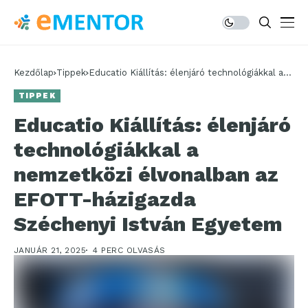
Kezdőlap
Tippek
Educatio Kiállítás: élenjáró technológiákkal a
nemzetközi élvonalban az EFOTT-házigazda
TIPPEK
Széchenyi István Egyetem
Educatio Kiállítás: élenjáró
technológiákkal a
nemzetközi élvonalban az
EFOTT-házigazda
Széchenyi István Egyetem
JANUÁR 21, 2025
4 PERC OLVASÁS