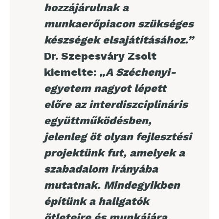
hozzájárulnak a
munkaerőpiacon szükséges
készségek elsajátításához.”
Dr. Szepesváry Zsolt
kiemelte:
„A Széchenyi-
egyetem nagyot lépett
előre az interdiszciplináris
együttműködésben,
jelenleg öt olyan fejlesztési
projektünk fut, amelyek a
szabadalom irányába
mutatnak. Mindegyikben
építünk a hallgatók
ötleteire és munkájára,