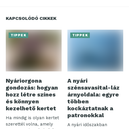
KAPCSOLÓDÓ CIKKEK
TIPPEK
TIPPEK
Nyáriorgona
A nyári
gondozás: hogyan
szénsavasital-láz
hozz létre színes
árnyoldala: egyre
és könnyen
többen
kezelhető kertet
kockáztatnak a
patronokkal
Ha mindig is olyan kertet
szerettél volna, amely
A nyári időszakban