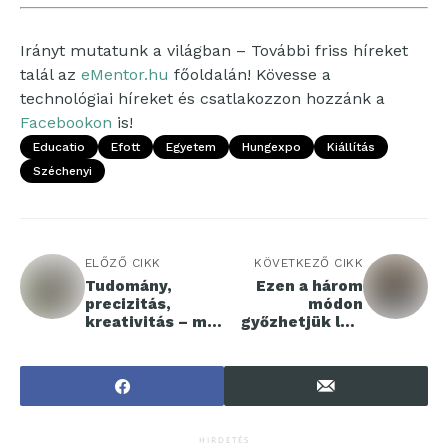
Irányt mutatunk a világban – További friss híreket
talál az
eMentor.hu
főoldalán! Kövesse a
technológiai híreket és csatlakozzon hozzánk a
Facebookon
is!
Educatio
Efott
Egyetem
Hungexpo
Kiállítás
Széchenyi
ELŐZŐ CIKK
KÖVETKEZŐ CIKK
Tudomány,
Ezen a három
precizitás,
módon
kreativitás – mi
győzhetjük le a
mindent is jelent
globális
mérnöknek
termékenységi
lenni?
válságot
HIRDETÉS