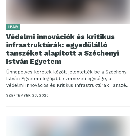
IPAR
Védelmi innovációk és kritikus
infrastruktúrák: egyedülálló
tanszéket alapított a Széchenyi
István Egyetem
Ünnepélyes keretek között jelentették be a Széchenyi
István Egyetem legújabb szervezeti egysége, a
Védelmi Innovációs és Kritikus Infrastruktúrák Tanszék
megalapítását szeptember 18-án. A...
SZEPTEMBER 23, 2025