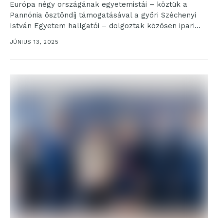
Európa négy országának egyetemistái – köztük a
Pannónia ösztöndíj támogatásával a győri Széchenyi
István Egyetem hallgatói – dolgoztak közösen ipari
fenntarthatósági projekteken a...
JÚNIUS 13, 2025