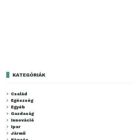
KATEGÓRIÁK
Család
Egészség
Egyéb
Gazdaság
Innováció
Ipar
Jármű
Képzés