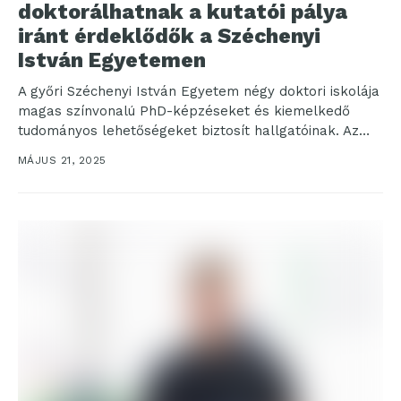
doktorálhatnak a kutatói pálya
iránt érdeklődők a Széchenyi
István Egyetemen
A győri Széchenyi István Egyetem négy doktori iskolája
magas színvonalú PhD-képzéseket és kiemelkedő
tudományos lehetőségeket biztosít hallgatóinak. Az
intézmény május 15. és június...
MÁJUS 21, 2025