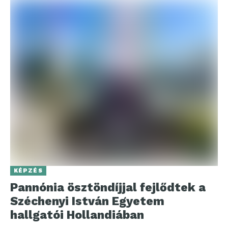
KÉPZÉS
Pannónia ösztöndíjjal fejlődtek a
Széchenyi István Egyetem
hallgatói Hollandiában