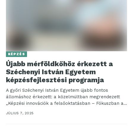
KÉPZÉS
Újabb mérföldkőhöz érkezett a
Széchenyi István Egyetem
képzésfejlesztési programja
A győri Széchenyi István Egyetem újabb fontos
állomáshoz érkezett: a közelmúltban megrendezett
„Képzési innovációk a felsőoktatásban – Fókuszban a
piaci kapcsolatok” című konferencián...
JÚLIUS 7, 2025