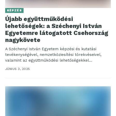
KÉPZÉS
Újabb együttműködési
lehetőségek: a Széchenyi István
Egyetemre látogatott Csehország
nagykövete
A Széchenyi István Egyetem képzési és kutatási
tevékenységével, nemzetköziesítési törekvéseivel,
valamint az együttműködési lehetőségekkel
ismerkedett a győri campuson napokban tett
JÚNIUS 3, 2025
látogatásán Eva Dvořáková,...