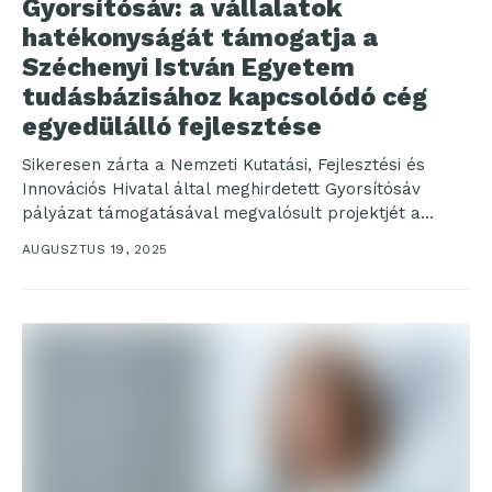
Gyorsítósáv: a vállalatok
hatékonyságát támogatja a
Széchenyi István Egyetem
tudásbázisához kapcsolódó cég
egyedülálló fejlesztése
Sikeresen zárta a Nemzeti Kutatási, Fejlesztési és
Innovációs Hivatal által meghirdetett Gyorsítósáv
pályázat támogatásával megvalósult projektjét a
CoReLog Kft. A győri Széchenyi István...
AUGUSZTUS 19, 2025