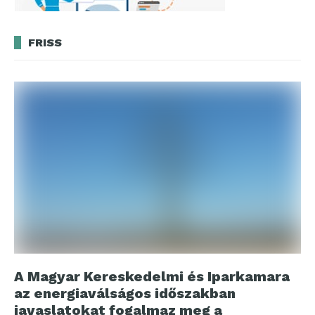
FRISS
A Magyar Kereskedelmi és Iparkamara
az energiaválságos időszakban
javaslatokat fogalmaz meg a