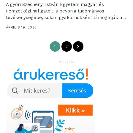
A győri Széchenyi István Egyetem magyar és
nemzetközi hallgatóit is bevonja tudományos
tevékenységébe, sokan gyakornokként támogatják a
kutatás-fejlesztést. Az Audi Hungaria Járműmérnöki
ÁPRILIS 19, 2025
Kar...
1
2
HIRDETÉS