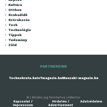
Kultúra
Otthon
Szabadidő
Szórakozás
Tech
Technológia
Tippek
Tudomány
Zöld
PARTNEREINK
Technokrata.hu
IoTmagazin.hu
Muszaki-magazin.hu
© | Minden jog fenntartva | eMentor
Kapcsolat /
Hirdetés /
Adatvédelem
Impresszum
Advertisement