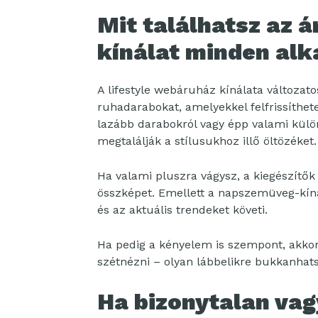
Mit találhatsz az 
kínálat minden al
A lifestyle webáruház kínálata változato
ruhadarabokat, amelyekkel felfrissíthet
lazább darabokról vagy épp valami külö
megtalálják a stílusukhoz illő öltözéket.
Ha valami pluszra vágysz, a kiegészítők
összképet. Emellett a napszemüveg-kín
és az aktuális trendeket követi.
Ha pedig a kényelem is szempont, akko
szétnézni – olyan lábbelikre bukkanhatsz
Ha bizonytalan vagy