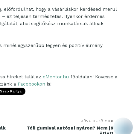
ég, előfordulhat, hogy a vásárláskor kérdésed merül
 – ez teljesen természetes. Ilyenkor érdemes
olgálatát, ahol segítőkész munkatársak állnak
ás minél egyszerűbb legyen és pozitív élmény
ss híreket talál az
eMentor.hu
főoldalán! Kövesse a
ozzánk a
Facebookon
is!
Szép Kártya
KÖVETKEZŐ CIKK
rák
Téli gumival autózni nyáron? Nem jó
ötlet!