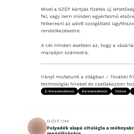
Mivel a SZÉP kártyás fizetés új lehetős
fel, vagy nem minden egyértelmű elsőre
felkeresni az adott szolgáltató ügyfélsz
rendelkezésedre.
A cél minden esetben az, hogy a vásárl
maradjon számodra.
Irányt mutatunk a világban – További fri
technológiai híreket és csatlakozzon h
E-Kereskedelem
Kereskedelem
Online
ELŐZŐ CIKK
Folyadék alapú citológia a méhnyak
megelőzésére