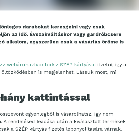
lönleges darabokat keresgélni vagy csak
 eljön az idő. Évszakváltáskor vagy gardróbcsere
zó alkalom, egyszerűen csak a vásárlás öröme is
zz webáruházban tudsz SZÉP kártyával
fizetni, így a
öltözködésben is megjelenhet. Lássuk most, mi
éhány kattintással
összevont egyenlegből is vásárolhatsz, így nem
. A rendelésed leadása után a kiválasztott termékek
sak a SZÉP kártyás fizetés lebonyolítására várnak.