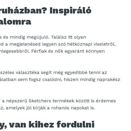
áruházban? Inspiráló
kalomra
s és mindig megújuló. Találsz itt olyan
ed a megjelenésed legyen szó hétköznapi viseletről,
nlegesebbről. Férfiak és nők egyaránt könnyen
 széles választéka segít még egyedibbé tenni az
álatban sem fogsz csalódni, hiszen mindig naprakész
r a népszerű Sketchers termékek között is érdemes
, amelyek jól bírják a rohanós napokat is.
, van kihez fordulni