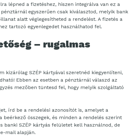
a lépned a fizetéshez, hiszen integrálva van ez a
 A pénztárnál egyszerűen csak kiválasztod, melyik bank
illanat alatt véglegesítheted a rendelést. A fizetés a
hhez tartozó egyenlegedet használhatod fel.
hetőség – rugalmas
m kizárólag SZÉP kártyával szeretnéd kiegyenlíteni,
ldható! Ebben az esetben a pénztárnál válaszd az
egyzés mezőben tüntesd fel, hogy melyik szolgáltató
, írd be a rendelési azonosítót is, amelyet a
 a beérkező összegek, és minden a rendelés szerint
 banki SZÉP kártyás felületet kell használnod, de
e-mail alapján.