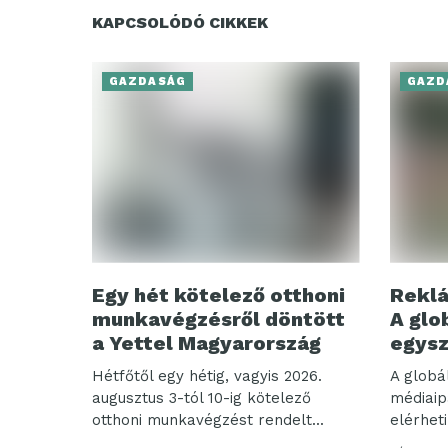
KAPCSOLÓDÓ CIKKEK
GAZDASÁG
GAZD
Egy hét kötelező otthoni
Reklá
munkavégzésről döntött
A glo
a Yettel Magyarország
egysz
Hétfőtől egy hétig, vagyis 2026.
A globá
augusztus 3-tól 10-ig kötelező
médiaip
otthoni munkavégzést rendelt...
elérheti