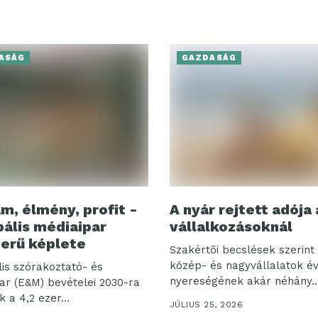
ASÁG
GAZDASÁG
m, élmény, profit -
A nyár rejtett adója 
bális médiaipar
vállalkozásoknál
erű képlete
Szakértői becslések szerint 
közép- és nagyvállalatok é
lis szórakoztató- és
nyereségének akár néhány..
ar (E&M) bevételei 2030-ra
k a 4,2 ezer...
JÚLIUS 25, 2026