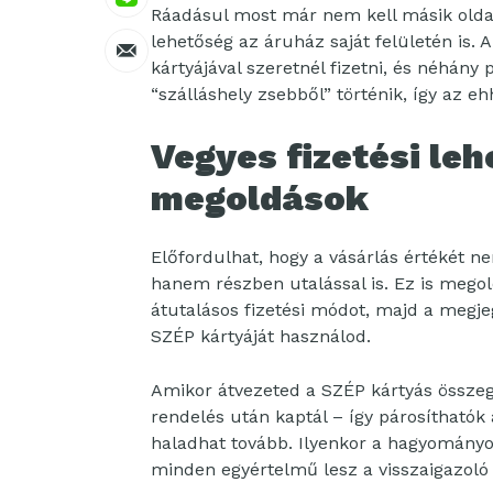
Ráadásul most már nem kell másik oldalr
lehetőség az áruház saját felületén is.
kártyájával szeretnél fizetni, és néhány p
“szálláshely zsebből” történik, így az e
Vegyes fizetési le
megoldások
Előfordulhat, hogy a vásárlás értékét ne
hanem részben utalással is. Ez is mego
átutalásos fizetési módot, majd a megj
SZÉP kártyáját használod.
Amikor átvezeted a SZÉP kártyás összeget
rendelés után kaptál – így párosíthatók
haladhat tovább. Ilyenkor a hagyományos
minden egyértelmű lesz a visszaigazoló 