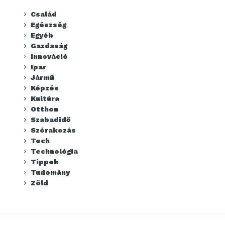
Család
Egészség
Egyéb
Gazdaság
Innováció
Ipar
Jármű
Képzés
Kultúra
Otthon
Szabadidő
Szórakozás
Tech
Technológia
Tippek
Tudomány
Zöld