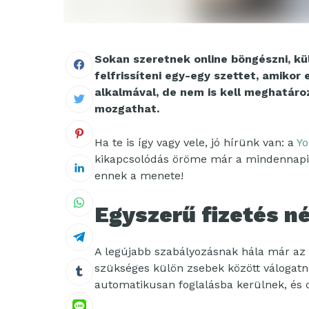
Sokan szeretnek online böngészni, kü
felfrissíteni egy-egy szettet, amikor
alkalmával, de nem is kell meghatáro
mozgathat.
Ha te is így vagy vele, jó hírünk van: a
Yo
kikapcsolódás öröme már a mindennapi 
ennek a menete!
Egyszerű fizetés n
A legújabb szabályozásnak hála már az 
szükséges külön zsebek között válogatni
automatikusan foglalásba kerülnek, és c