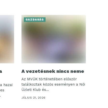
GAZDASÁG
a
A vezetésnek nincs neme
Az MVÜK történetében először
találkoztak közös eseményen a Női
a hazai
Üzleti Klub és...
ves
.
JÚLIUS 21, 2026