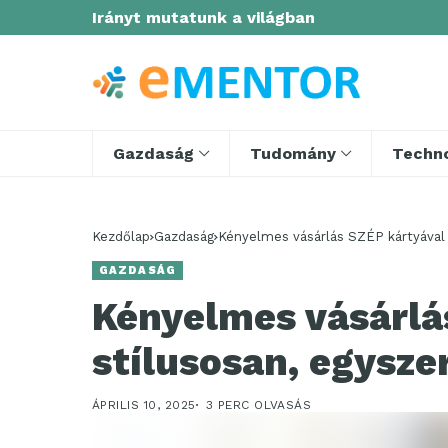
Irányt mutatunk a világban
Gazdaság
Tudomány
Techno
Kezdőlap
Gazdaság
Kényelmes vásárlás SZÉP kártyával 
GAZDASÁG
Kényelmes vásárlá
stílusosan, egysze
ÁPRILIS 10, 2025
3 PERC OLVASÁS