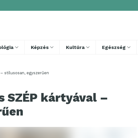
lógia
Képzés
Kultúra
Egészség
– stílusosan, egyszerűen
s SZÉP kártyával –
rűen