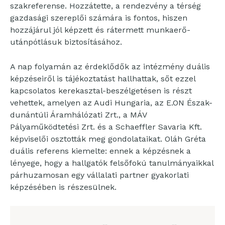
szakreferense. Hozzátette, a rendezvény a térség
gazdasági szereplői számára is fontos, hiszen
hozzájárul jól képzett és rátermett munkaerő-
utánpótlásuk biztosításához.
A nap folyamán az érdeklődők az intézmény duális
képzéseiről is tájékoztatást hallhattak, sőt ezzel
kapcsolatos kerekasztal-beszélgetésen is részt
vehettek, amelyen az Audi Hungaria, az E.ON Észak-
dunántúli Áramhálózati Zrt., a MÁV
Pályaműködtetési Zrt. és a Schaeffler Savaria Kft.
képviselői osztották meg gondolataikat. Oláh Gréta
duális referens kiemelte: ennek a képzésnek a
lényege, hogy a hallgatók felsőfokú tanulmányaikkal
párhuzamosan egy vállalati partner gyakorlati
képzésében is részesülnek.