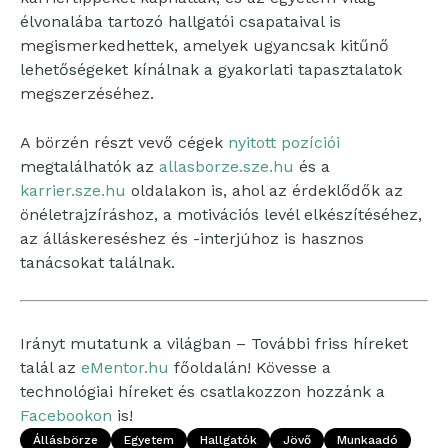
élvonalába tartozó hallgatói csapataival is
megismerkedhettek, amelyek ugyancsak kitűnő
lehetőségeket kínálnak a gyakorlati tapasztalatok
megszerzéséhez.
A börzén részt vevő cégek
nyitott pozíciói
megtalálhatók az
allasborze.sze.hu
és a
karrier.sze.hu
oldalakon is, ahol az érdeklődők az
önéletrajzíráshoz, a motivációs levél elkészítéséhez,
az álláskereséshez és -interjúhoz is hasznos
tanácsokat találnak.
Irányt mutatunk a világban – További friss híreket
talál az
eMentor.hu
főoldalán! Kövesse a
technológiai híreket és csatlakozzon hozzánk a
Facebookon
is!
Állásbörze
Egyetem
Hallgatók
Jövő
Munkaadó