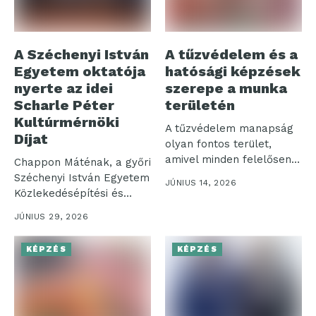
A Széchenyi István
A tűzvédelem és a
Egyetem oktatója
hatósági képzések
nyerte az idei
szerepe a munka
Scharle Péter
területén
Kultúrmérnöki
A tűzvédelem manapság
Díjat
olyan fontos terület,
amivel minden felelősen
Chappon Máténak, a győri
működő vállalkozásnak
Széchenyi István Egyetem
JÚNIUS 14, 2026
foglalkoznia...
Közlekedésépítési és
Vízmérnöki Tanszéke
JÚNIUS 29, 2026
oktatójának...
KÉPZÉS
KÉPZÉS