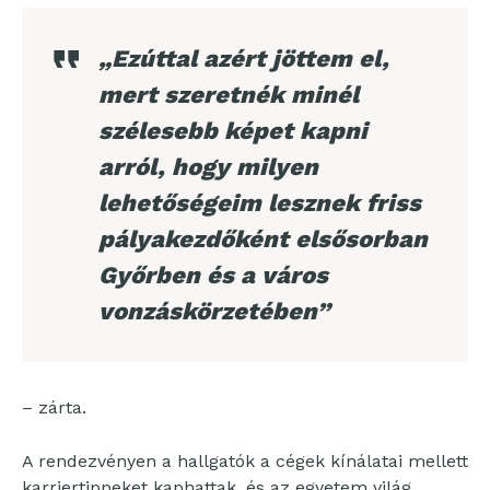
„Ezúttal azért jöttem el,
mert szeretnék minél
szélesebb képet kapni
arról, hogy milyen
lehetőségeim lesznek friss
pályakezdőként elsősorban
Győrben és a város
vonzáskörzetében”
– zárta.
A rendezvényen a hallgatók a cégek kínálatai mellett
karriertippeket kaphattak, és az egyetem világ