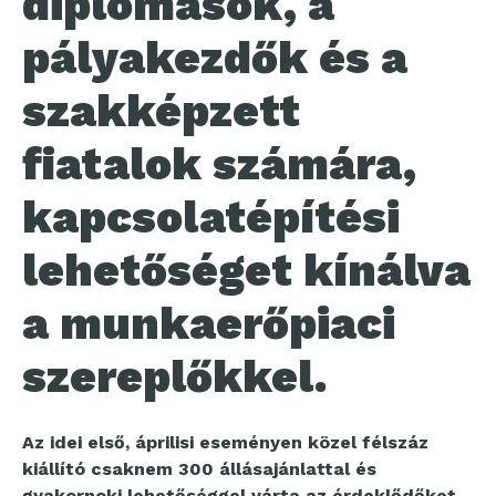
diplomások, a
pályakezdők és a
szakképzett
fiatalok számára,
kapcsolatépítési
lehetőséget kínálva
a munkaerőpiaci
szereplőkkel.
Az idei első, áprilisi eseményen közel félszáz
kiállító csaknem 300 állásajánlattal és
gyakornoki lehetőséggel várta az érdeklődőket,