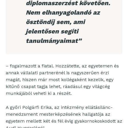
diplomaszerzést követően.
Nem elhanyagolandó az
ösztöndíj sem, ami
jelentősen segíti
tanulmányaimat”
– fogalmazott a fiatal. Hozzátette, az egyetemen és
annak vállalati partnerénél is nagyszerűen érzi
magát, hiszen már most kollégaként kezelik, egy
kitűnő csapat tagja lehet, ráadásul egy világcég
munkájából veheti ki a részét.
A győri Polgárfi Erika, az intézmény ellátásilánc-
menedzsment mesterképzésének hallgatója az
egyetem mellett két és fél évig gyakornokoskodott az
Audi Hungariánál.