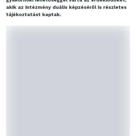
akik az intézmény duális képzéséről is részletes
tájékoztatást kaptak.