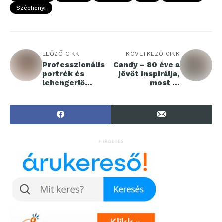
Széchenyi
ELŐZŐ CIKK
KÖVETKEZŐ CIKK
Professzionális
Candy – 80 éve a
portrék és
jövőt inspirálja,
lehengerlő
most új
teljesítmény
korszakot nyit
Megérkezett a
vivo V50 széria
HIRDETÉS