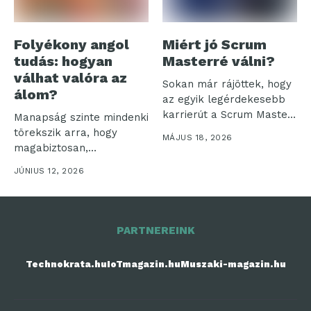
Folyékony angol
Miért jó Scrum
tudás: hogyan
Masterré válni?
válhat valóra az
Sokan már rájöttek, hogy
álom?
az egyik legérdekesebb
karrierút a Scrum Master
Manapság szinte mindenki
szerep...
törekszik arra, hogy
MÁJUS 18, 2026
magabiztosan,
természetesen beszéljen
JÚNIUS 12, 2026
angolul. Azonban
gyakran...
PARTNEREINK
Technokrata.hu
IoTmagazin.hu
Muszaki-magazin.hu