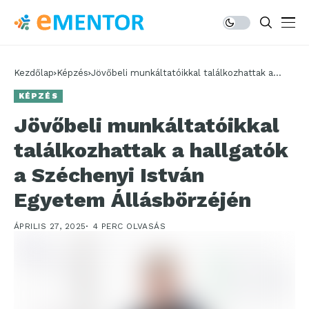
Kezdőlap
Képzés
Jövőbeli munkáltatóikkal találkozhattak a
hallgatók a Széchenyi István Egyetem
KÉPZÉS
Állásbörzéjén
Jövőbeli munkáltatóikkal
találkozhattak a hallgatók
a Széchenyi István
Egyetem Állásbörzéjén
ÁPRILIS 27, 2025
4 PERC OLVASÁS