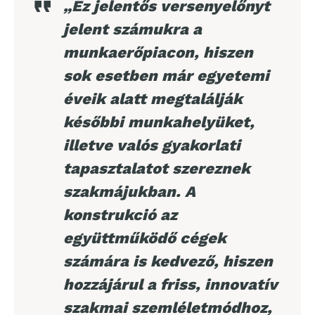
„Ez jelentős versenyelőnyt
jelent számukra a
munkaerőpiacon, hiszen
sok esetben már egyetemi
éveik alatt megtalálják
későbbi munkahelyüket,
illetve valós gyakorlati
tapasztalatot szereznek
szakmájukban. A
konstrukció az
együttműködő cégek
számára is kedvező, hiszen
hozzájárul a friss, innovatív
szakmai szemléletmódhoz,