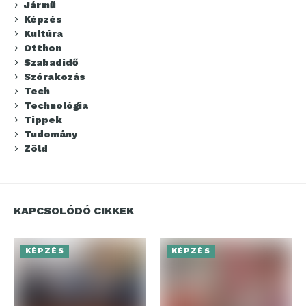
Jármű
Képzés
Kultúra
Otthon
Szabadidő
Szórakozás
Tech
Technológia
Tippek
Tudomány
Zöld
KAPCSOLÓDÓ CIKKEK
KÉPZÉS
KÉPZÉS