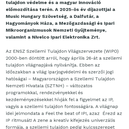
tulajdon védelme és a magyar innováció
előmozdítása terén. A 2025-ös év díjazottjai a
Music Hungary Szövetség, a Dalfutár, a
Hagyományok Háza, a Mezőgazdasági és Ipari
Mikroorganizmusok Nemzeti Gyűjteménye,
valamint a Nivelco Ipari Elektronika Zrt.
Az ENSZ Szellemi Tulajdon Világszervezete (WIPO)
2000-ben döntött arról, hogy április 26-át a szellemi
tulajdon világnapjává nyilvánítja. Ebben az
időszakban a világ iparjogvédelmi és szerzői jogi
hatóságai – Magyarországon a Szellemi Tulajdon
Nemzeti Hivatala (SZTNH) – változatos
programokkal, rendezvényekkel és
kezdeményezésekkel hívják fel a figyelmet az IP,
vagyis a szellemi tulajdon fontosságára. A világnap
idei jelmondata a Feel the beat of IP!, azaz Érezd az
IP ritmusát! A zene a kreatív kifejezés univerzális
formája, a szellemi tulajdon pedig kulcsszerepet