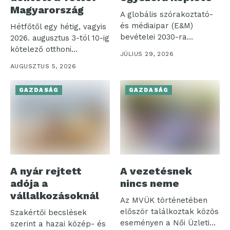
Magyarország
A globális szórakoztató-
és médiaipar (E&M)
Hétfőtől egy hétig, vagyis
bevételei 2030-ra
2026. augusztus 3-tól 10-ig
elérhetik a 4,2 ezer...
kötelező otthoni
JÚLIUS 29, 2026
munkavégzést rendelt...
AUGUSZTUS 5, 2026
GAZDASÁG
GAZDASÁG
A nyár rejtett
A vezetésnek
adója a
nincs neme
vállalkozásoknál
Az MVÜK történetében
először találkoztak közös
Szakértői becslések
eseményen a Női Üzleti
szerint a hazai közép- és