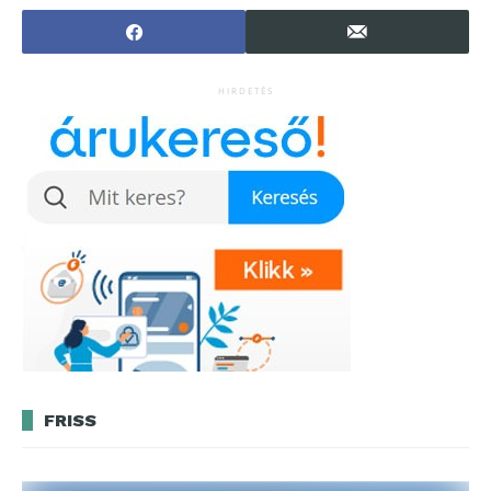
tömegben?
HIRDETÉS
FRISS