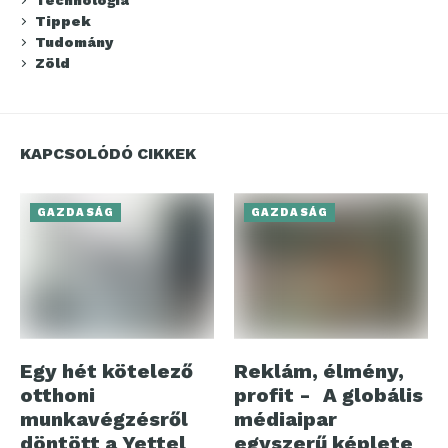
Technológia
Tippek
Tudomány
Zöld
KAPCSOLÓDÓ CIKKEK
GAZDASÁG
GAZDASÁG
Egy hét kötelező
Reklám, élmény,
otthoni
profit - A globális
munkavégzésről
médiaipar
döntött a Yettel
egyszerű képlete