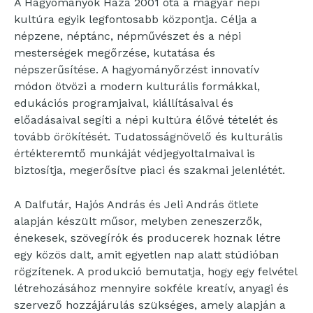
A Hagyományok Háza 2001 óta a magyar népi
kultúra egyik legfontosabb központja. Célja a
népzene, néptánc, népművészet és a népi
mesterségek megőrzése, kutatása és
népszerűsítése. A hagyományőrzést innovatív
módon ötvözi a modern kulturális formákkal,
edukációs programjaival, kiállításaival és
előadásaival segíti a népi kultúra élővé tételét és
tovább örökítését. Tudatosságnövelő és kulturális
értékteremtő munkáját védjegyoltalmaival is
biztosítja, megerősítve piaci és szakmai jelenlétét.
A Dalfutár, Hajós András és Jeli András ötlete
alapján készült műsor, melyben zeneszerzők,
énekesek, szövegírók és producerek hoznak létre
egy közös dalt, amit egyetlen nap alatt stúdióban
rögzítenek. A produkció bemutatja, hogy egy felvétel
létrehozásához mennyire sokféle kreatív, anyagi és
szervező hozzájárulás szükséges, amely alapján a