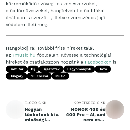
közreműködő szöveg- és zeneszerzőket,
előadóművészeket, hangfelvétel-előállítókat
önállóan is szerzői -, illetve szomszédos jogi
védelem illeti meg.
Hangolódj rá! További friss híreket talál
az
1music.hu
főoldalán! Kövesse a technológiai
híreket és csatlakozzon hozzánk a
Facebookon
is!
Dalfutár
Díj
Díjazottak
Hagyományok
Háza
Hungary
Milleniumi
Music
ELŐZŐ CIKK
KÖVETKEZŐ CIKK
Hogyan
HONOR 400 és
tűnhetnek ki a
400 Pro – AI, ami
minőségi
nem csak
termékek a
dísznek van