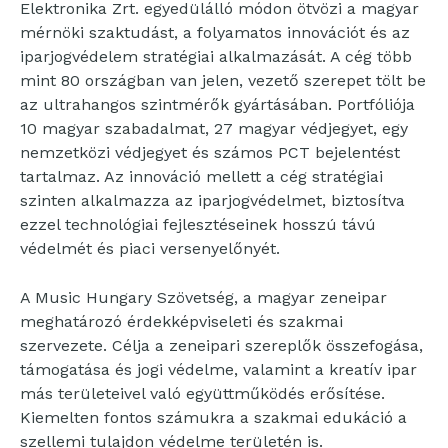
Elektronika Zrt. egyedülálló módon ötvözi a magyar
mérnöki szaktudást, a folyamatos innovációt és az
iparjogvédelem stratégiai alkalmazását. A cég több
mint 80 országban van jelen, vezető szerepet tölt be
az ultrahangos szintmérők gyártásában. Portfóliója
10 magyar szabadalmat, 27 magyar védjegyet, egy
nemzetközi védjegyet és számos PCT bejelentést
tartalmaz. Az innováció mellett a cég stratégiai
szinten alkalmazza az iparjogvédelmet, biztosítva
ezzel technológiai fejlesztéseinek hosszú távú
védelmét és piaci versenyelőnyét.
A Music Hungary Szövetség, a magyar zeneipar
meghatározó érdekképviseleti és szakmai
szervezete. Célja a zeneipari szereplők összefogása,
támogatása és jogi védelme, valamint a kreatív ipar
más területeivel való együttműködés erősítése.
Kiemelten fontos számukra a szakmai edukáció a
szellemi tulajdon védelme területén is.