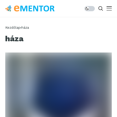
Kezdőlap
háza
háza