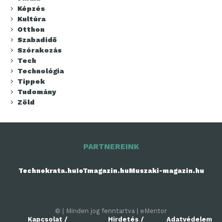
Képzés
Kultúra
Otthon
Szabadidő
Szórakozás
Tech
Technológia
Tippek
Tudomány
Zöld
PARTNEREINK
Technokrata.hu
IoTmagazin.hu
Muszaki-magazin.hu
© | Minden jog fenntartva | eMentor
Kapcsolat /
Hirdetés /
Adatvédelem