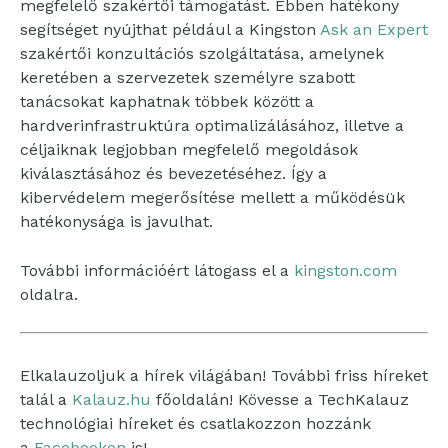
megfelelő szakértői támogatást. Ebben hatékony
segítséget nyújthat például a Kingston
Ask an Expert
szakértői konzultációs szolgáltatása, amelynek
keretében a szervezetek személyre szabott
tanácsokat kaphatnak többek között a
hardverinfrastruktúra optimalizálásához, illetve a
céljaiknak legjobban megfelelő megoldások
kiválasztásához és bevezetéséhez. Így a
kibervédelem megerősítése mellett a működésük
hatékonysága is javulhat.
További információért látogass el a
kingston.com
oldalra.
Elkalauzoljuk a hírek világában! További friss híreket
talál a
Kalauz.hu
főoldalán! Kövesse a TechKalauz
technológiai híreket és csatlakozzon hozzánk
a
Facebookon
is!