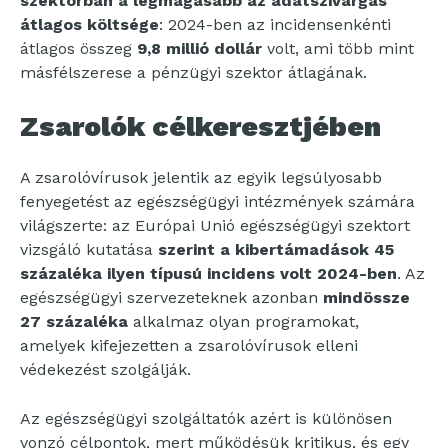
szektorban a legmagasabb az adatszivárgás
átlagos költsége
: 2024-ben az incidensenkénti
átlagos összeg
9,8 millió dollár
volt, ami több mint
másfélszerese a pénzügyi szektor átlagának.
Zsarolók célkeresztjében
A zsarolóvírusok jelentik az egyik legsúlyosabb
fenyegetést az egészségügyi intézmények számára
világszerte: az Európai Unió egészségügyi szektort
vizsgáló kutatása
szerint a kibertámadások 45
százaléka ilyen típusú incidens volt 2024-ben
. Az
egészségügyi szervezeteknek azonban
mindössze
27 százaléka
alkalmaz olyan programokat,
amelyek kifejezetten a zsarolóvírusok elleni
védekezést szolgálják.
Az egészségügyi szolgáltatók azért is különösen
vonzó célpontok, mert működésük kritikus, és egy