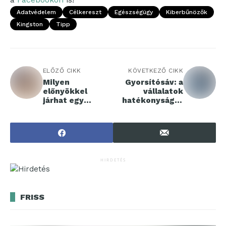
Adatvédelem
Célkereszt
Egészségügy
Kiberbűnözők
Kingston
Tipp
ELŐZŐ CIKK
KÖVETKEZŐ CIKK
Milyen
Gyorsítósáv: a
előnyökkel
vállalatok
járhat egy
hatékonyságát
ingatlankezelő
támogatja a
cég megbízása?
Széchenyi István
Egyetem
tudásbázisához
kapcsolódó cég
egyedülálló
HIRDETÉS
fejlesztése
FRISS