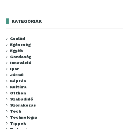
KATEGÓRIÁK
Család
Egészség
Egyéb
Gazdaság
Innováció
Ipar
Jármű
Képzés
Kultúra
Otthon
Szabadidő
Szórakozás
Tech
Technológia
Tippek