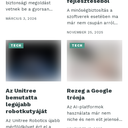
fejlesztéséből
biztonsági megoldást
vetnek be a gyorsan
A minőségbiztosítás a
változó
szoftverek esetében ma
MÁRCIUS 3, 2026
kiberfenyegetések...
már nem csupán arról
szól, hogy...
NOVEMBER 25, 2025
TECH
TECH
Az Unitree
Rezeg a Google
bemutatta
trónja
legújabb
Az AI-platformok
robotkutyáját
használata már nem
niche és nem elit jelenség
Az Unitree Robotics újabb
Magyarországon –...
mérföldkövet ért el a