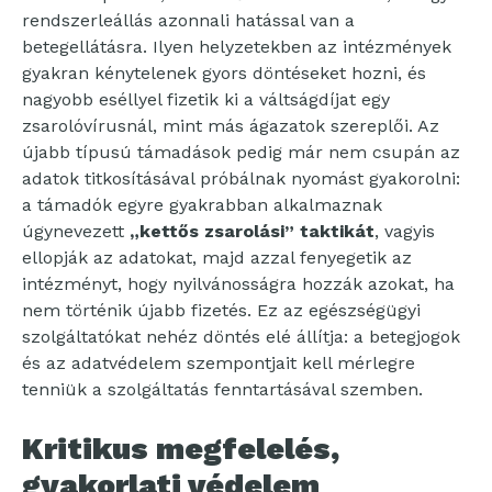
rendszerleállás azonnali hatással van a
betegellátásra. Ilyen helyzetekben az intézmények
gyakran kénytelenek gyors döntéseket hozni, és
nagyobb eséllyel fizetik ki a váltságdíjat egy
zsarolóvírusnál, mint más ágazatok szereplői. Az
újabb típusú támadások pedig már nem csupán az
adatok titkosításával próbálnak nyomást gyakorolni:
a támadók egyre gyakrabban alkalmaznak
úgynevezett
„kettős zsarolási” taktikát
, vagyis
ellopják az adatokat, majd azzal fenyegetik az
intézményt, hogy nyilvánosságra hozzák azokat, ha
nem történik újabb fizetés. Ez az egészségügyi
szolgáltatókat nehéz döntés elé állítja: a betegjogok
és az adatvédelem szempontjait kell mérlegre
tenniük a szolgáltatás fenntartásával szemben.
Kritikus megfelelés,
gyakorlati védelem