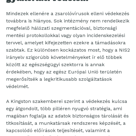
Mindezek ellenére a zsarolóvírusok elleni védekezés
továbbra is hiányos. Sok intézmény nem rendelkezik
megfelelő hálózati szegmentációval, biztonsági
mentési protokollokkal vagy olyan incidenskezelési
tervvel, amelyet kifejezetten ezekre a támadásokra
szabtak. Ez különösen kockázatos most, hogy a NIS2
irányelv szigorúbb követelményeket ír elő többek
között az egészségügyi szektorra is annak
érdekében, hogy az egész Európai Unió területén
megerősítsék a legkritikusabb szolgáltatások
védelmét.
A Kingston szakemberei szerint a védekezés kulcsa
egy átgondolt, több pilléren nyugvó stratégia, ami
magában foglalja az adatok biztonságos tárolását és
titkosítását, a munkatársak rendszeres képzését, a
kapcsolódó előírások teljesítését, valamint a