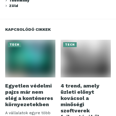
Tudomány
Zöld
KAPCSOLÓDÓ CIKKEK
TECH
TECH
Egyetlen védelmi
4 trend, amely
pajzs már nem
üzleti előnyt
elég a konténeres
kovácsol a
környezetekben
minőségi
szoftverek
A vállalatok egyre több