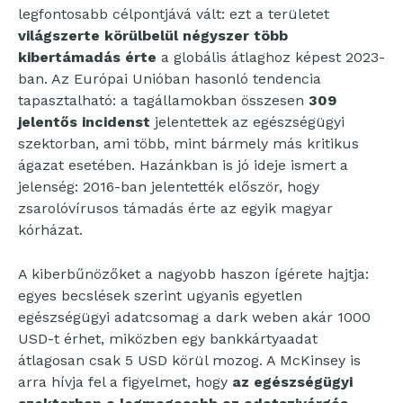
legfontosabb célpontjává vált: ezt a területet
világszerte körülbelül négyszer több
kibertámadás érte
a globális átlaghoz képest 2023-
ban. Az Európai Unióban hasonló tendencia
tapasztalható: a tagállamokban összesen
309
jelentős incidenst
jelentettek az egészségügyi
szektorban, ami több, mint bármely más kritikus
ágazat esetében. Hazánkban is jó ideje ismert a
jelenség: 2016-ban jelentették először, hogy
zsarolóvírusos támadás érte az egyik magyar
kórházat.
A kiberbűnözőket a nagyobb haszon ígérete hajtja:
egyes becslések szerint ugyanis egyetlen
egészségügyi adatcsomag a dark weben akár 1000
USD-t érhet, miközben egy bankkártyaadat
átlagosan csak 5 USD körül mozog. A McKinsey is
arra hívja fel a figyelmet, hogy
az egészségügyi