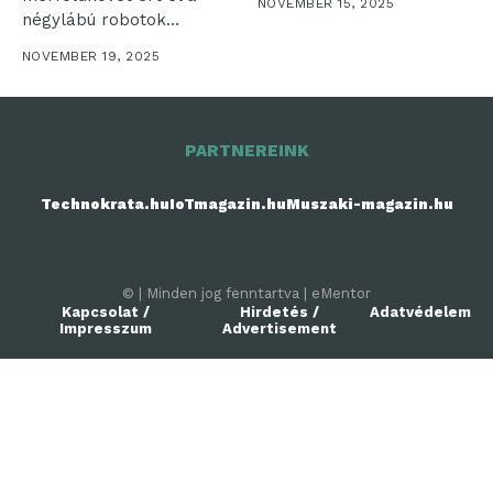
NOVEMBER 15, 2025
négylábú robotok
fejlesztésében:
NOVEMBER 19, 2025
bemutatta...
PARTNEREINK
Technokrata.hu
IoTmagazin.hu
Muszaki-magazin.hu
© | Minden jog fenntartva | eMentor
Kapcsolat /
Hirdetés /
Adatvédelem
Impresszum
Advertisement