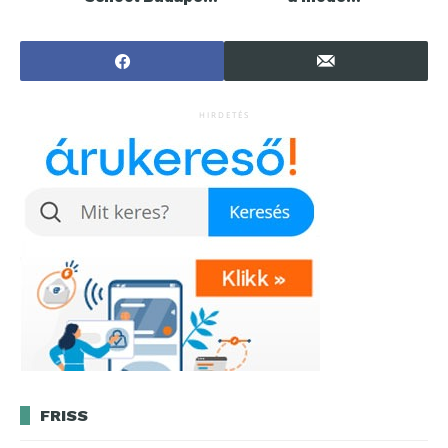
(BISB) – a
technológiák a
magyarok és
takarítás
külföldiek
világát?
kedvelt
nemzetközi
iskolája
HIRDETÉS
Budapesten
FRISS