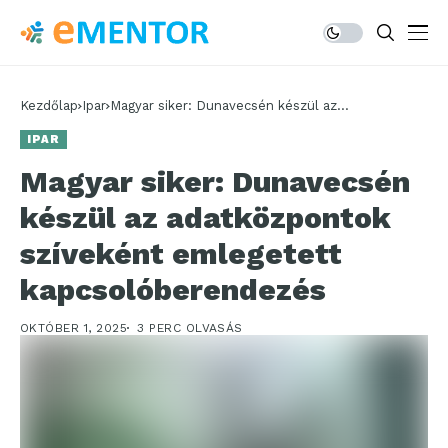
Kezdőlap
Ipar
Magyar siker: Dunavecsén készül az
adatközpontok szíveként emlegetett
IPAR
kapcsolóberendezés
Magyar siker: Dunavecsén
készül az adatközpontok
szíveként emlegetett
kapcsolóberendezés
OKTÓBER 1, 2025
3 PERC OLVASÁS