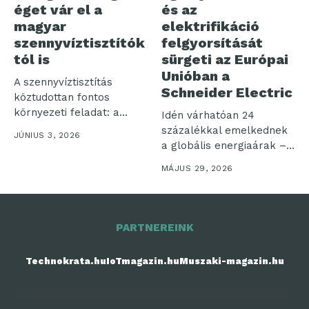
éget vár el a
és az
magyar
elektrifikáció
szennyvíztisztítók
felgyorsítását
tól is
sürgeti az Európai
Unióban a
A szennyvíztisztítás
Schneider Electric
köztudottan fontos
környezeti feladat: a
Idén várhatóan 24
természetes vizekbe
százalékkal emelkednek
JÚNIUS 3, 2026
visszaengedett szennyvíz
a globális energiaárak –
minősége...
ez a legnagyobb...
MÁJUS 29, 2026
PARTNEREINK
Technokrata.hu
IoTmagazin.hu
Muszaki-magazin.hu