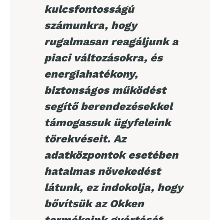
kulcsfontosságú
számunkra, hogy
rugalmasan reagáljunk a
piaci változásokra, és
energiahatékony,
biztonságos működést
segítő berendezésekkel
támogassuk ügyfeleink
törekvéseit. Az
adatközpontok esetében
hatalmas növekedést
látunk, ez indokolja, hogy
bővítsük az Okken
termékeink gyártását.