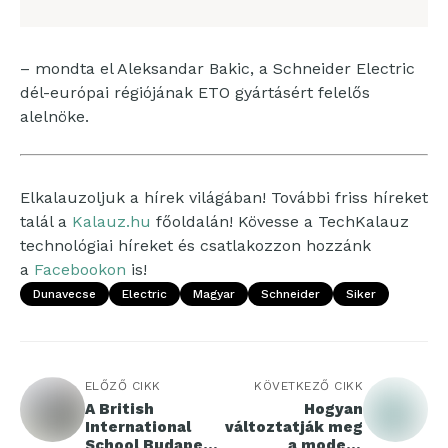
– mondta el Aleksandar Bakic, a Schneider Electric
dél-európai régiójának ETO gyártásért felelős
alelnöke.
Elkalauzoljuk a hírek világában! További friss híreket
talál a
Kalauz.hu
főoldalán! Kövesse a TechKalauz
technológiai híreket és csatlakozzon hozzánk
a
Facebookon
is!
Dunavecse
Electric
Magyar
Schneider
Siker
ELŐZŐ CIKK
KÖVETKEZŐ CIKK
A British
Hogyan
International
változtatják meg
School Budapest
a modern