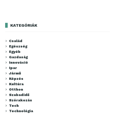
KATEGÓRIÁK
Család
Egészség
Egyéb
Gazdaság
Innováció
Ipar
Jármű
Képzés
Kultúra
Otthon
Szabadidő
Szórakozás
Tech
Technológia