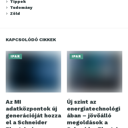
Tippek
Tudomány
Zöld
KAPCSOLÓDÓ CIKKEK
IPAR
IPAR
Az MI
Új szint az
adatközpontok új
energiatechnológi
generációját hozza
ában – jövőálló
el a Schneider
megoldások a