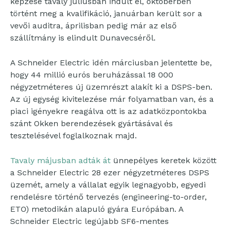
képzése tavaly júliusban indult el, októberben
történt meg a kvalifikáció, januárban került sor a
vevői auditra, áprilisban pedig már az első
szállítmány is elindult Dunavecséről.
A Schneider Electric idén márciusban jelentette be,
hogy 44 millió eurós beruházással 18 000
négyzetméteres új üzemrészt alakít ki a DSPS-ben.
Az új egység kivitelezése már folyamatban van, és a
piaci igényekre reagálva ott is az adatközpontokba
szánt Okken berendezések gyártásával és
tesztelésével foglalkoznak majd.
Tavaly májusban adták át
ünnepélyes keretek között
a Schneider Electric 28 ezer négyzetméteres DSPS
üzemét, amely a vállalat egyik legnagyobb, egyedi
rendelésre történő tervezés (engineering-to-order,
ETO) metodikán alapuló gyára Európában. A
Schneider Electric legújabb SF6-mentes