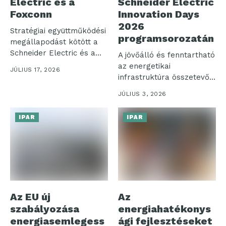
Electric és a
Schneider Electric
Foxconn
Innovation Days
2026
Stratégiai együttműködési
programsorozatán
megállapodást kötött a
Schneider Electric és a
A jövőálló és fenntartható
Hon Hai Technology...
az energetikai
JÚLIUS 17, 2026
infrastruktúra összetevői,
szemléletváltás az
JÚLIUS 3, 2026
épületeink esetében,...
IPAR
IPAR
Az EU új
Az
szabályozása
energiahatékonys
energiasemlegess
ági fejlesztéseket