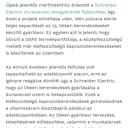
Újabb jelentős mérföldkőhöz érkezett a
Schneider
Electric dunavecsei okosgyárának fejlesztése
, egy
évvel a projekt elindítása után, idén júliusra elérte
teljes kapacitását az új, Okken berendezéseket
készítő gyártósor. Ez egyben azt is jelenti, hogy
bővült a DSPS termékportfóliója, a középfeszültségű
mellett már kisfeszültségű kapcsolóberendezéseket
is készítenek az üzemben.
Az elmúlt években jelentős felfutás volt
tapasztalható az adatközponti piacon, erre az
igényre reagálva döntött úgy a Schneider Electric,
hogy az Okken berendezések gyártásába a
dunavecsei üzem is bekapcsolódik. Ezek a
kisfeszültségű kapcsolóberendezések gondoskodnak
a villamosáram elosztásáról például az
adatközpontokban. Az Okken gyártósor tervezése,
telepítésének előkészítése, valamint a munkatársak