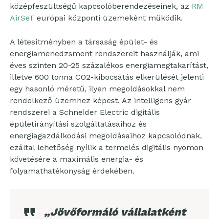
középfeszültségű kapcsolóberendezéseinek, az
RM
AirSeT
európai központi üzemeként működik.
A létesítményben a társaság épület- és
energiamenedzsment rendszereit használják, ami
éves szinten 20-25 százalékos energiamegtakarítást,
illetve 600 tonna CO2-kibocsátás elkerülését jelenti
egy hasonló méretű, ilyen megoldásokkal nem
rendelkező üzemhez képest. Az intelligens gyár
rendszerei a Schneider Electric digitális
épületirányítási szolgáltatásaihoz és
energiagazdálkodási megoldásaihoz kapcsolódnak,
ezáltal lehetőség nyílik a termelés digitális nyomon
követésére a maximális energia- és
folyamathatékonyság érdekében.
„Jövőformáló vállalatként