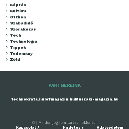
Képzés
Kultúra
Otthon
Szabadidő
Szórakozás
Tech
Technológia
Tippek
Tudomány
Zöld
PARTNEREINK
Technokrata.hu
IoTmagazin.hu
Muszaki-magazin.hu
© | Minden jog fenntartva | eMentor
Kapcsolat /
Hirdetés /
Adatvédelem