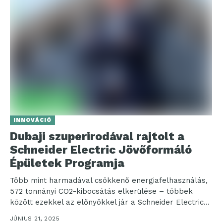
INNOVÁCIÓ
Dubaji szuperirodával rajtolt a
Schneider Electric Jövőformáló
Épületek Programja
Több mint harmadával csökkenő energiafelhasználás,
572 tonnányi CO2-kibocsátás elkerülése – többek
között ezekkel az előnyökkel jár a Schneider Electric
új, Jövőformáló Épülete, amit...
JÚNIUS 21, 2025