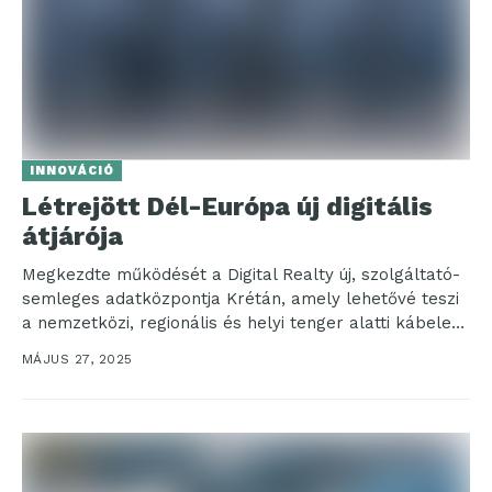
INNOVÁCIÓ
Létrejött Dél-Európa új digitális
átjárója
Megkezdte működését a Digital Realty új, szolgáltató-
semleges adatközpontja Krétán, amely lehetővé teszi
a nemzetközi, regionális és helyi tenger alatti kábelek
összekapcsolását, segítve ezzel...
MÁJUS 27, 2025