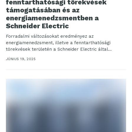
fenntarthatósági törekvések
támogatásában és az
energiamenedzsmentben a
Schneider Electric
Forradalmi változásokat eredményez az
energiamenedzsment, illetve a fenntarthatósági
törekvések területén a Schneider Electric által
elindított többéves, az ügynöki mesterséges
JÚNIUS 19, 2025
intelligencia (Agentic AI) alkalmazását...