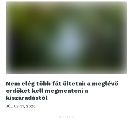
Nem elég több fát ültetni: a meglévő
erdőket kell megmenteni a
kiszáradástól
JÚLIUS 31, 2026
HIRDETÉS