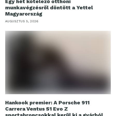
Egy hét kötelező otthoni
munkavégzésről döntött a Yettel
Magyarország
AUGUSZTUS 5, 2026
Hankook premier: A Porsche 911
Carrera Ventus S1 Evo Z
sportabroncsokkal kerül ki a gyárból