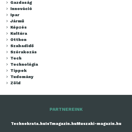
Gazdaság
Innováció
Ipar
Jármű
Képzés
Kultúra
Otthon
Szabadidő
Szórakozás
Tech
Technológia
Tippek
Tudomány
Zöld
PARTNEREINK
Technokrata.hu
IoTmagazin.hu
Muszaki-magazin.hu