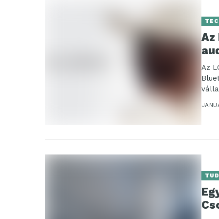
TEC
Az
au
Az L
Blue
váll
JANUÁ
TU
Eg
Cs