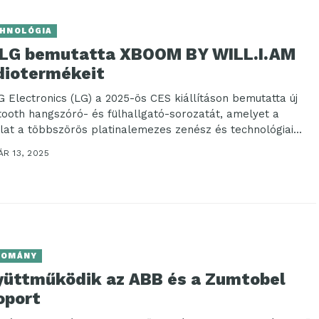
HNOLÓGIA
 LG bemutatta XBOOM BY WILL.I.AM
diotermékeit
G Electronics (LG) a 2025-ös CES kiállításon bemutatta új
tooth hangszóró- és fülhallgató-sorozatát, amelyet a
alat a többszörös platinalemezes zenész és technológiai...
R 13, 2025
DOMÁNY
yüttműködik az ABB és a Zumtobel
oport