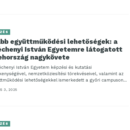
ZÉS
abb együttműködési lehetőségek: a
échenyi István Egyetemre látogatott
ehország nagykövete
échenyi István Egyetem képzési és kutatási
kenységével, nemzetköziesítési törekvéseivel, valamint az
ttműködési lehetőségekkel ismerkedett a győri campuson
kban tett látogatásán Eva Dvořáková,...
S 3, 2025
ZÉS