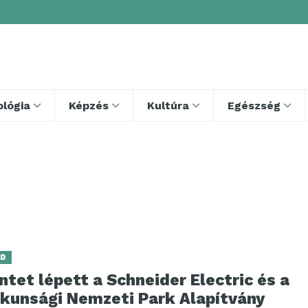
lógia
Képzés
Kultúra
Egészség
LD
ntet lépett a Schneider Electric és a
skunsági Nemzeti Park Alapítvány