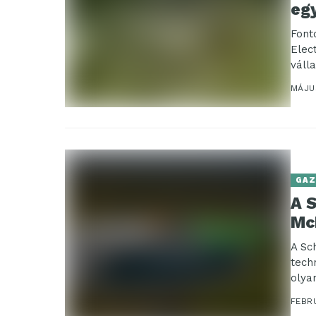
eg
Font
Elec
váll
prog
MÁJUS
GAZ
A S
Mc
A Sc
tech
olya
FEBR