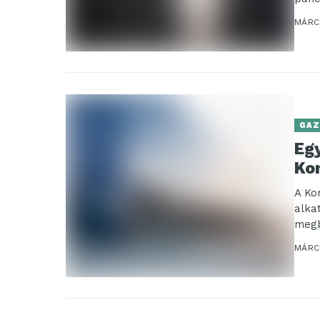
MÁRCI
GAZ
Eg
Ko
A Ko
alka
megb
Graz
MÁRC