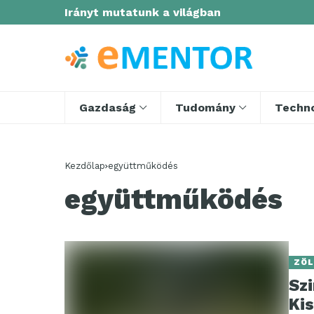
Irányt mutatunk a világban
Gazdaság
Tudomány
Techno
Kezdőlap
együttműködés
együttműködés
ZÖ
Szi
Ki