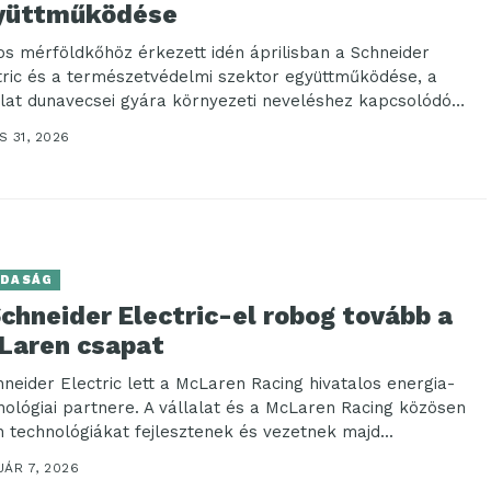
yüttműködése
os mérföldkőhöz érkezett idén áprilisban a Schneider
tric és a természetvédelmi szektor együttműködése, a
alat dunavecsei gyára környezeti neveléshez kapcsolódó
ramokhoz nyújt anyagi...
 31, 2026
DASÁG
chneider Electric-el robog tovább a
Laren csapat
hneider Electric lett a McLaren Racing hivatalos energia-
nológiai partnere. A vállalat és a McLaren Racing közösen
n technológiákat fejlesztenek és vezetnek majd...
UÁR 7, 2026