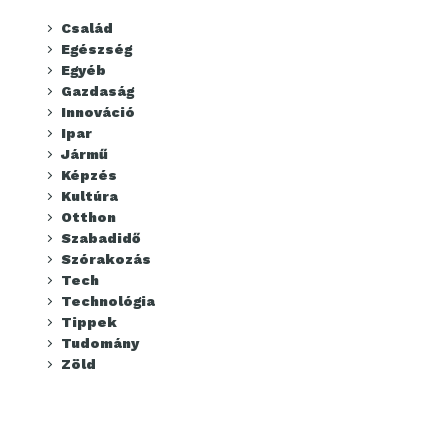
Család
Egészség
Egyéb
Gazdaság
Innováció
Ipar
Jármű
Képzés
Kultúra
Otthon
Szabadidő
Szórakozás
Tech
Technológia
Tippek
Tudomány
Zöld