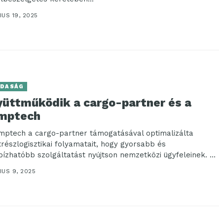
US 19, 2025
DASÁG
yüttműködik a cargo-partner és a
mptech
mptech a cargo-partner támogatásával optimalizálta
trészlogisztikai folyamatait, hogy gyorsabb és
ízhatóbb szolgáltatást nyújtson nemzetközi ügyfeleinek. A
 közelében található „iLogistics” központ révén...
IUS 9, 2025