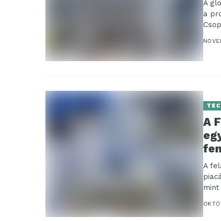
A gl
a pr
Csop
NOVE
TEC
A 
eg
fe
A fe
piac
mint
OKTÓB