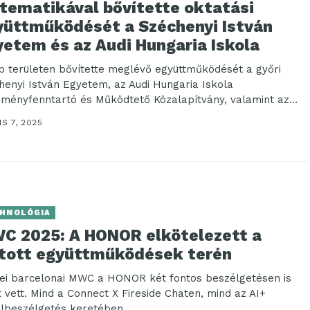
tematikával bővítette oktatási
yüttműködését a Széchenyi István
yetem és az Audi Hungaria Iskola
b területen bővítette meglévő együttműködését a győri
henyi István Egyetem, az Audi Hungaria Iskola
zményfenntartó és Működtető Közalapítvány, valamint az
 Hungaria Iskolaközpont....
IS 7, 2025
HNOLÓGIA
C 2025: A HONOR elkötelezett a
itott együttműködések terén
dei barcelonai MWC a HONOR két fontos beszélgetésen is
t vett. Mind a Connect X Fireside Chaten, mind az AI+
lbeszélgetés keretében...