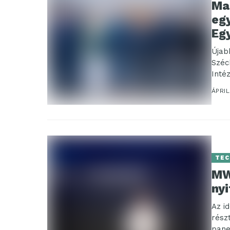
Ma
eg
Eg
Újab
Széc
Inté
Audi
ÁPRIL
TEC
MW
ny
Az i
rész
pane