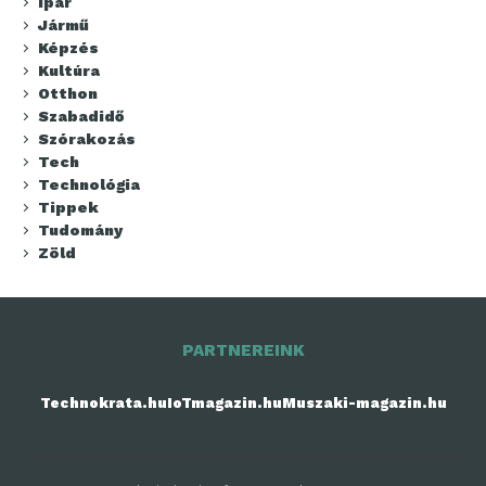
Ipar
Jármű
Képzés
Kultúra
Otthon
Szabadidő
Szórakozás
Tech
Technológia
Tippek
Tudomány
Zöld
PARTNEREINK
Technokrata.hu
IoTmagazin.hu
Muszaki-magazin.hu