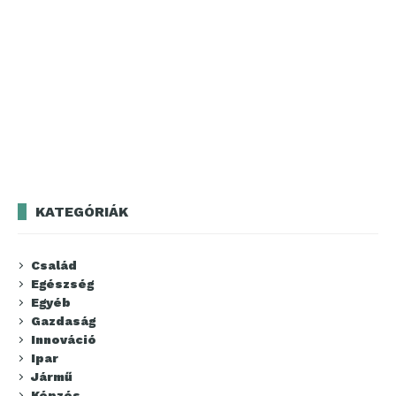
KATEGÓRIÁK
Család
Egészség
Egyéb
Gazdaság
Innováció
Ipar
Jármű
Képzés