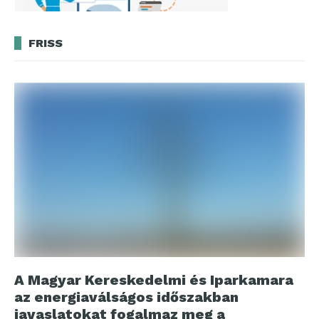
FRISS
A Magyar Kereskedelmi és Iparkamara
az energiaválságos időszakban
javaslatokat fogalmaz meg a