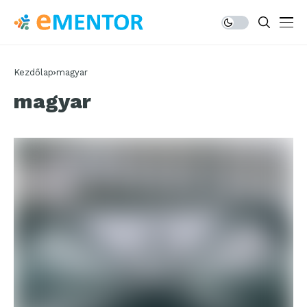
Kezdőlap
magyar
magyar