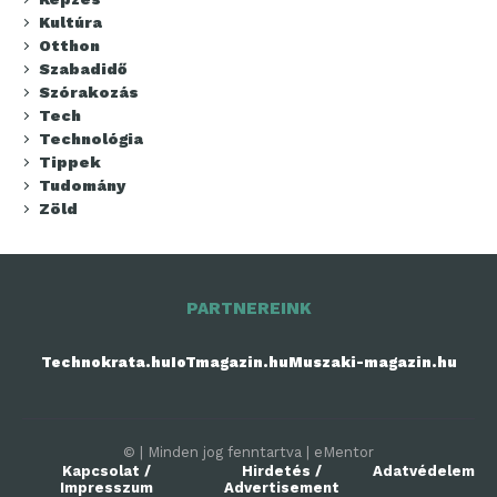
Kultúra
Otthon
Szabadidő
Szórakozás
Tech
Technológia
Tippek
Tudomány
Zöld
PARTNEREINK
Technokrata.hu
IoTmagazin.hu
Muszaki-magazin.hu
© | Minden jog fenntartva | eMentor
Kapcsolat /
Hirdetés /
Adatvédelem
Impresszum
Advertisement