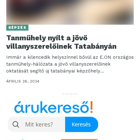
KÉPZÉS
Tanműhely nyílt a jövő
villanyszerelőinek Tatabányán
Immár a kilencedik helyszínnel bővül az E.ON országos
tanműhely-hálózata a jövő villanyszerelőinek
oktatását segítő új tatabányai képzőhely
megnyitásával. A nagy kapacitású, jól felszerelt...
ÁPRILIS 26, 2024
HIRDETÉS