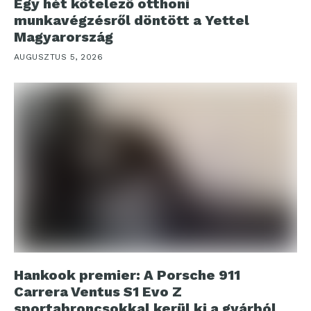
Egy hét kötelező otthoni
munkavégzésről döntött a Yettel
Magyarország
AUGUSZTUS 5, 2026
Hankook premier: A Porsche 911
Carrera Ventus S1 Evo Z
sportabroncsokkal kerül ki a gyárból