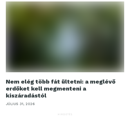
Nem elég több fát ültetni: a meglévő
erdőket kell megmenteni a
kiszáradástól
JÚLIUS 31, 2026
HIRDETÉS