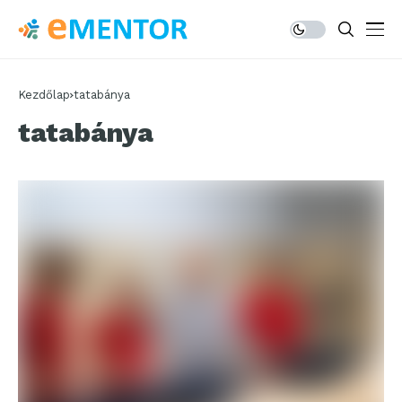
Kezdőlap
tatabánya
tatabánya