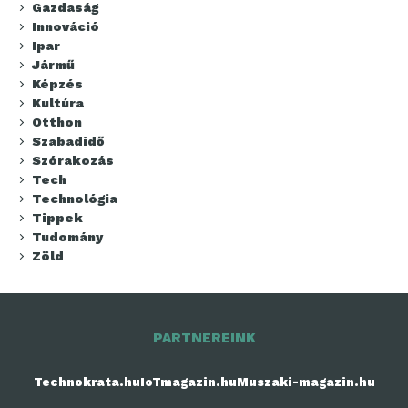
Gazdaság
Innováció
Ipar
Jármű
Képzés
Kultúra
Otthon
Szabadidő
Szórakozás
Tech
Technológia
Tippek
Tudomány
Zöld
PARTNEREINK
Technokrata.hu
IoTmagazin.hu
Muszaki-magazin.hu