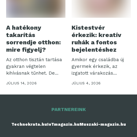
A hatékony
Kistestvér
takarítás
érkezik: kreatív
sorrendje otthon:
ruhák a fontos
mire figyelj?
bejelentéshez
Az otthon tisztán tartása
Amikor egy családba új
gyakran végtelen
gyermek érkezik, az
kihívásnak tűnhet. De
izgatott várakozás
vajon miért olyan...
időszaka veszi kezdetét....
JÚLIUS 14, 2026
JÚLIUS 4, 2026
PARTNEREINK
Technokrata.hu
IoTmagazin.hu
Muszaki-magazin.hu