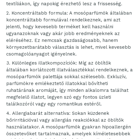
textíliákon, így napokig érezhető lesz a frissesség.
Koncentráltabb formula: A mosóparfümök általában
koncentráltabb formulával rendelkeznek, ami azt
jelenti, hogy kevesebb terméket kell használni
ugyanazoknak vagy akár jobb eredményeknek az
eléréséhez. Ez nemcsak gazdaságosabb, hanem
környezetbarátabb választás is lehet, mivel kevesebb
csomagolóanyagot igényelnek.
Különleges illatkompozíciók: Míg az öblítők
általában korlátozott illatválasztékkal rendelkeznek, a
mosóparfümök palettája sokkal szélesebb. Exkluzív,
parfümökre emlékeztető illatokkal bővítheti
ruhatárának aromáját, így minden alkalomra találhat
megfelelő illatot, legyen szó egy fontos üzleti
találkozóról vagy egy romantikus estéről.
Allergiabarát alternatíva: Sokan küzdenek
bőrirritációval vagy allergiás reakciókkal az öblítők
használatakor. A mosóparfümök gyakran hipoallergén
összetevőket tartalmaznak, amelyek kíméletesebbek