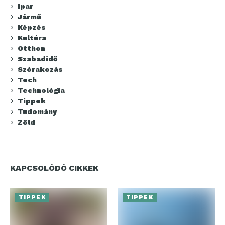
Ipar
Jármű
Képzés
Kultúra
Otthon
Szabadidő
Szórakozás
Tech
Technológia
Tippek
Tudomány
Zöld
KAPCSOLÓDÓ CIKKEK
TIPPEK
TIPPEK