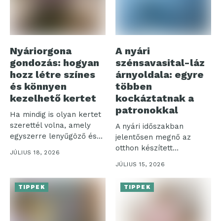
Nyáriorgona
A nyári
gondozás: hogyan
szénsavasital-láz
hozz létre színes
árnyoldala: egyre
és könnyen
többen
kezelhető kertet
kockáztatnak a
patronokkal
Ha mindig is olyan kertet
szerettél volna, amely
A nyári időszakban
egyszerre lenyűgöző és
jelentősen megnő az
nem...
otthon készített
JÚLIUS 18, 2026
szénsavas italok iránti
JÚLIUS 15, 2026
igény,...
TIPPEK
TIPPEK