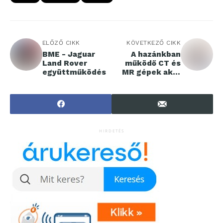
ELŐZŐ CIKK
KÖVETKEZŐ CIKK
BME - Jaguar
A hazánkban
Land Rover
működő CT és
együttműködés
MR gépek akár
fele is
lecserélődhet
rövid időn belül
HIRDETÉS