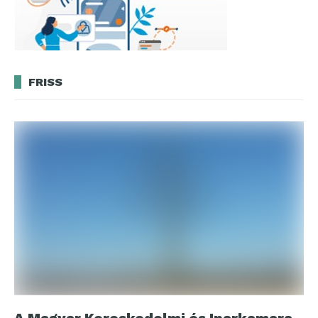
FRISS
A Magyar Kereskedelmi és Iparkamara