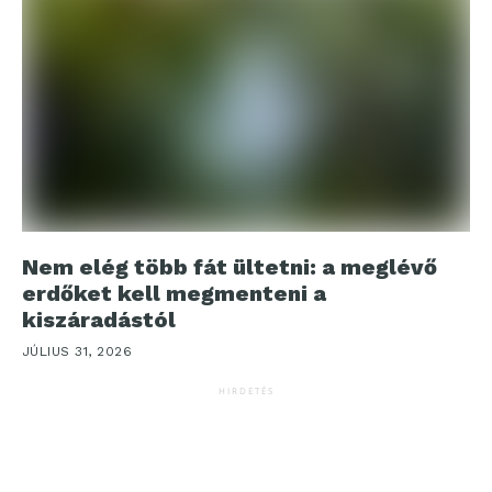
Nem elég több fát ültetni: a meglévő
erdőket kell megmenteni a
kiszáradástól
JÚLIUS 31, 2026
HIRDETÉS