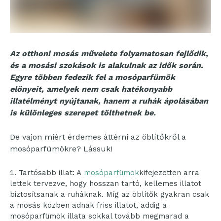
Az otthoni mosás művelete folyamatosan fejlődik,
és a mosási szokások is alakulnak az idők során.
Egyre többen fedezik fel a mosóparfümök
előnyeit, amelyek nem csak hatékonyabb
illatélményt nyújtanak, hanem a ruhák ápolásában
is különleges szerepet tölthetnek be.
De vajon miért érdemes áttérni az öblítőkről a
mosóparfümökre? Lássuk!
Tartósabb illat: A
mosóparfümök
kifejezetten arra
lettek tervezve, hogy hosszan tartó, kellemes illatot
biztosítsanak a ruháknak. Míg az öblítők gyakran csak
a mosás közben adnak friss illatot, addig a
mosóparfümök illata sokkal tovább megmarad a