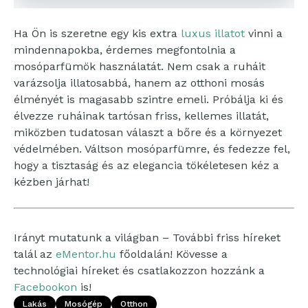
Ha Ön is szeretne egy kis extra
luxus illatot
vinni a
mindennapokba, érdemes megfontolnia a
mosóparfümök használatát. Nem csak a ruháit
varázsolja illatosabbá, hanem az otthoni mosás
élményét is magasabb szintre emeli. Próbálja ki és
élvezze ruháinak tartósan friss, kellemes illatát,
miközben tudatosan választ a bőre és a környezet
védelmében. Váltson mosóparfümre, és fedezze fel,
hogy a tisztaság és az elegancia tökéletesen kéz a
kézben járhat!
Irányt mutatunk a világban – További friss híreket
talál az
eMentor.hu
főoldalán! Kövesse a
technológiai híreket és csatlakozzon hozzánk a
Facebookon
is!
Lakás
Mosógép
Otthon