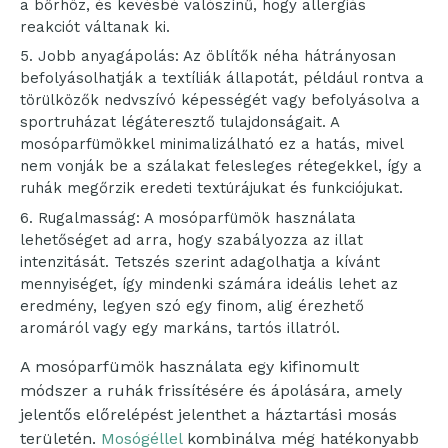
a bőrhöz, és kevésbé valószínű, hogy allergiás
reakciót váltanak ki.
Jobb anyagápolás: Az öblítők néha hátrányosan
befolyásolhatják a textíliák állapotát, például rontva a
törülközők nedvszívó képességét vagy befolyásolva a
sportruházat légáteresztő tulajdonságait. A
mosóparfümökkel minimalizálható ez a hatás, mivel
nem vonják be a szálakat felesleges rétegekkel, így a
ruhák megőrzik eredeti textúrájukat és funkciójukat.
Rugalmasság: A mosóparfümök használata
lehetőséget ad arra, hogy szabályozza az illat
intenzitását. Tetszés szerint adagolhatja a kívánt
mennyiséget, így mindenki számára ideális lehet az
eredmény, legyen szó egy finom, alig érezhető
aromáról vagy egy markáns, tartós illatról.
A mosóparfümök használata egy kifinomult
módszer a ruhák frissítésére és ápolására, amely
jelentős előrelépést jelenthet a háztartási mosás
területén.
Mosógéllel
kombinálva még hatékonyabb