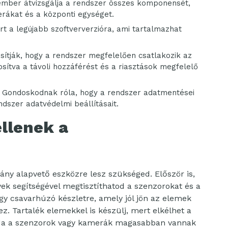
mber átvizsgálja a rendszer összes komponensét,
erákat és a központi egységet.
ert a legújabb szoftververzióra, ami tartalmazhat
sítják, hogy a rendszer megfelelően csatlakozik az
tosítva a távoli hozzáférést és a riasztások megfelelő
Gondoskodnak róla, hogy a rendszer adatmentései
dszer adatvédelmi beállításait.
llenek a
ány alapvető eszközre lesz szükséged. Először is,
yek segítségével megtisztíthatod a szenzorokat és a
gy csavarhúzó készletre, amely jól jön az elemek
z. Tartalék elemekkel is készülj, mert elkélhet a
Ha a szenzorok vagy kamerák magasabban vannak