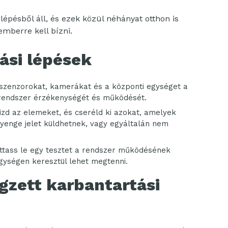
lépésből áll, és ezek közül néhányat otthon is
mberre kell bízni.
ási lépések
 szenzorokat, kamerákat és a központi egységet a
a rendszer érzékenységét és működését.
izd az elemeket, és cseréld ki azokat, amelyek
yenge jelet küldhetnek, vagy egyáltalán nem
tass le egy tesztet a rendszer működésének
egységen keresztül lehet megtenni.
gzett karbantartási