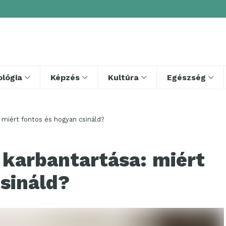
lógia
Képzés
Kultúra
Egészség
 miért fontos és hogyan csináld?
 karbantartása: miért
sináld?