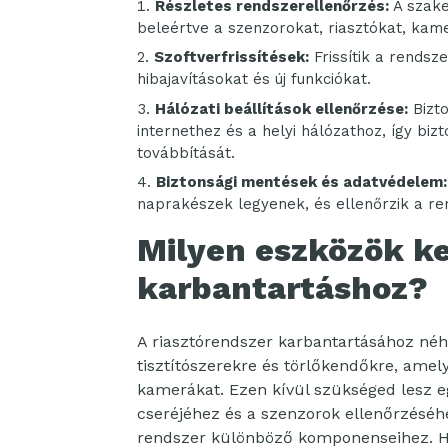
Részletes rendszerellenőrzés:
A szake
beleértve a szenzorokat, riasztókat, kam
Szoftverfrissítések:
Frissítik a rendsz
hibajavításokat és új funkciókat.
Hálózati beállítások ellenőrzése:
Bizto
internethez és a helyi hálózathoz, így biz
továbbítását.
Biztonsági mentések és adatvédelem:
naprakészek legyenek, és ellenőrzik a ren
Milyen eszközök ke
karbantartáshoz?
A riasztórendszer karbantartásához néh
tisztítószerekre és törlőkendőkre, amel
kamerákat. Ezen kívül szükséged lesz e
cseréjéhez és a szenzorok ellenőrzéséhe
rendszer különböző komponenseihez. 