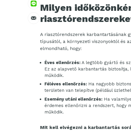
Milyen időközönkén
riasztórendszereke
A riasztórendszerek karbantartásának g
típusától, a környezeti viszonyoktól és a
elmondható, hogy:
Éves ellenőrzés:
A legtöbb gyártó és sz
Ez az alapvető karbantartás biztosítj
működik.
Féléves ellenőrzés:
Ha nagyobb biztonsá
területen van telepítve (például üzlethe
Esemény utáni ellenőrzés:
Ha valamilye
érdemes ellenőrizni a rendszert, hogy 
működik.
Mit kell elvégezni a karbantartás sor