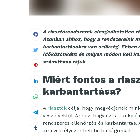
A riasztórendszerek elengedhetetlen r
Azonban ahhoz, hogy a rendszereink m
karbantartásokra van szükség. Ebben a
időközönként és milyen módon kell kar
számíthass rájuk.
Miért fontos a ria
karbantartása?
A
riasztók
célja, hogy megvédjenek minke
veszélyektől. Ahhoz, hogy ezt a funkció
rendszeres ellenőrzés és karbantartás.
ami veszélyeztetheti biztonságunkat.