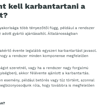
t kell karbantartani a
t?
yakorisága több tényezőtől függ, például a rendszer
z adott gyártó ajánlásaitól. Általánosságban
akértő évente legalább egyszeri karbantartást javasol.
a, hogy a rendszer minden komponense megfelelően
got szeretnél, vagy ha a rendszer nagy forgalmú
lyiségben), akkor félévente ajánlott a karbantartás.
n esemény, például betörés vagy tűz történt, azonnal
megbizonyosodjunk róla, hogy továbbra is megfelelően
án?