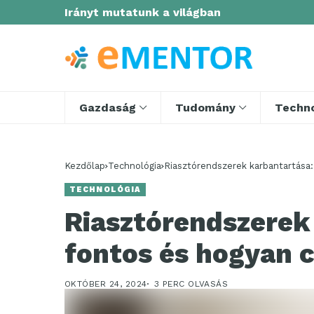
Irányt mutatunk a világban
Gazdaság
Tudomány
Techno
Kezdőlap
Technológia
Riasztórendszerek karbantartása:
TECHNOLÓGIA
Riasztórendszerek
fontos és hogyan c
OKTÓBER 24, 2024
3 PERC OLVASÁS