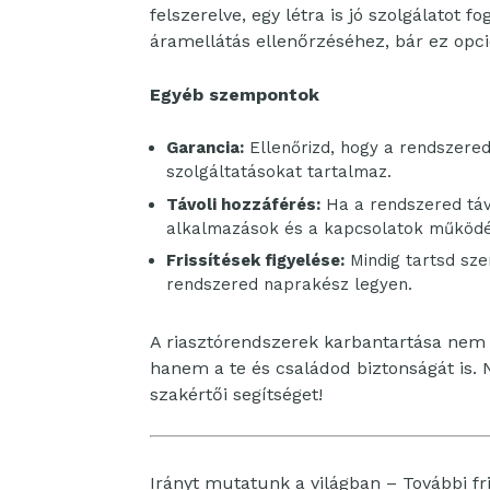
felszerelve, egy létra is jó szolgálatot 
áramellátás ellenőrzéséhez, bár ez opci
Egyéb szempontok
Garancia:
Ellenőrizd, hogy a rendszered
szolgáltatásokat tartalmaz.
Távoli hozzáférés:
Ha a rendszered távo
alkalmazások és a kapcsolatok működé
Frissítések figyelése:
Mindig tartsd szem
rendszered naprakész legyen.
A riasztórendszerek karbantartása nem c
hanem a te és családod biztonságát is. 
szakértői segítséget!
Irányt mutatunk a világban – További fri