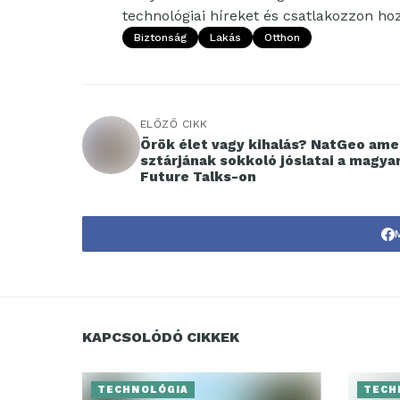
technológiai híreket és csatlakozzon h
Biztonság
Lakás
Otthon
ELŐZŐ CIKK
Örök élet vagy kihalás? NatGeo ame
sztárjának sokkoló jóslatai a magy
Future Talks-on
KAPCSOLÓDÓ CIKKEK
TECHNOLÓGIA
TECH