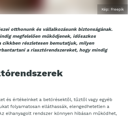
Kép: Freepik
észei otthonunk és vállalkozásunk biztonságának.
indig megfelelően működjenek, idősazkos
 cikkben részletesen bemutatjuk, milyen
bantartani a riasztórendszereket, hogy mindig
sztórendszerek
t és értékeinket a betörésektől, tűztől vagy egyéb
jukat folyamatosan elláthassák, elengedhetetlen a
 Az elhanyagolt rendszer könnyen hibásan működhet,