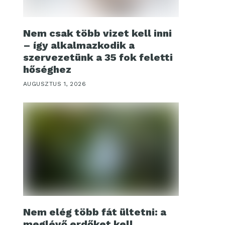
Nem csak több vizet kell inni
– így alkalmazkodik a
szervezetünk a 35 fok feletti
hőséghez
AUGUSZTUS 1, 2026
Nem elég több fát ültetni: a
meglévő erdőket kell