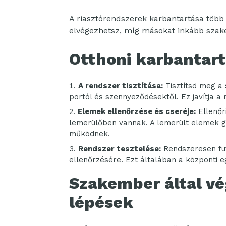
A riasztórendszerek karbantartása több 
elvégezhetsz, míg másokat inkább szake
Otthoni karbantart
A rendszer tisztítása:
Tisztítsd meg a
portól és szennyeződésektől. Ez javítja 
Elemek ellenőrzése és cseréje:
Ellenőr
lemerülőben vannak. A lemerült elemek g
működnek.
Rendszer tesztelése:
Rendszeresen fut
ellenőrzésére. Ezt általában a központi 
Szakember által vé
lépések