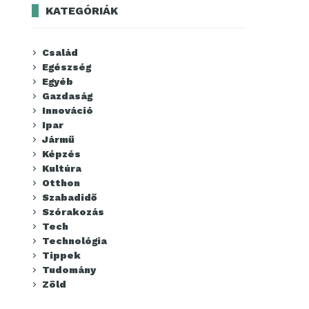
KATEGÓRIÁK
Család
Egészség
Egyéb
Gazdaság
Innováció
Ipar
Jármű
Képzés
Kultúra
Otthon
Szabadidő
Szórakozás
Tech
Technológia
Tippek
Tudomány
Zöld