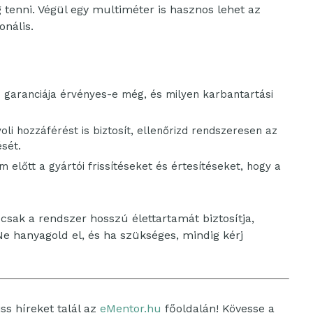
fog tenni. Végül egy multiméter is hasznos lehet az
onális.
 garanciája érvényes-e még, és milyen karbantartási
li hozzáférést is biztosít, ellenőrizd rendszeresen az
sét.
 előtt a gyártói frissítéseket és értesítéseket, hogy a
sak a rendszer hosszú élettartamát biztosítja,
Ne hanyagold el, és ha szükséges, mindig kérj
ss híreket talál az
eMentor.hu
főoldalán! Kövesse a