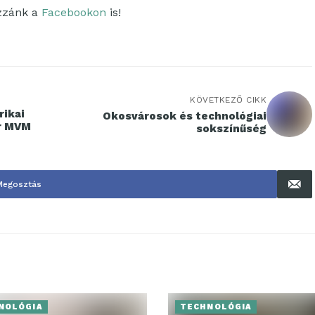
ozzánk a
Facebookon
is!
KÖVETKEZŐ CIKK
rikai
Okosvárosok és technológiai
ar MVM
sokszínűség
Megosztás
NOLÓGIA
TECHNOLÓGIA