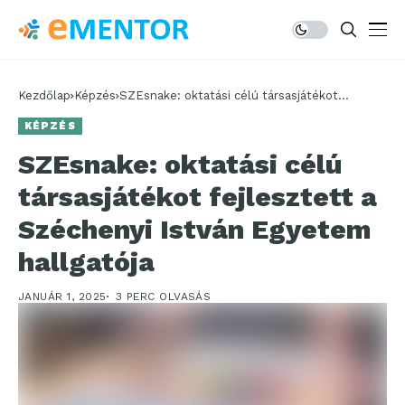
Kezdőlap
Képzés
SZEsnake: oktatási célú társasjátékot
fejlesztett a Széchenyi István Egyetem
KÉPZÉS
hallgatója
SZEsnake: oktatási célú
társasjátékot fejlesztett a
Széchenyi István Egyetem
hallgatója
JANUÁR 1, 2025
3 PERC OLVASÁS