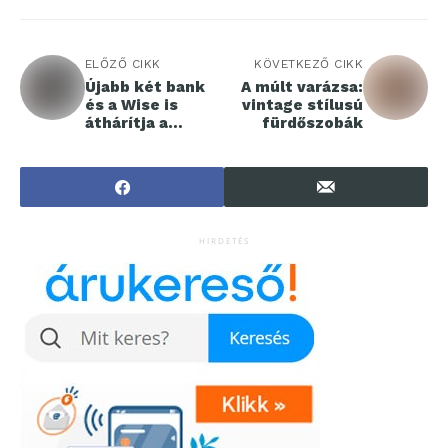
ELŐZŐ CIKK
KÖVETKEZŐ CIKK
Újabb két bank
A múlt varázsa:
és a Wise is
vintage stílusú
áthárítja a
fürdőszobák
lakosságra az
illetékemelést
HIRDETÉS