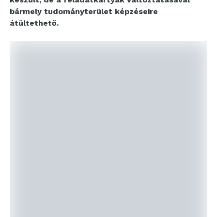
bármely tudományterület képzéseire
átültethető.