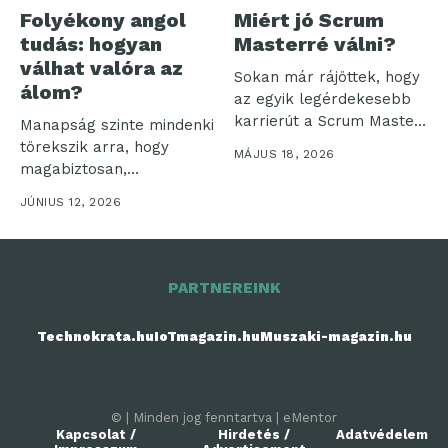
Folyékony angol
Miért jó Scrum
tudás: hogyan
Masterré válni?
válhat valóra az
Sokan már rájöttek, hogy
álom?
az egyik legérdekesebb
karrierút a Scrum Master
Manapság szinte mindenki
szerep...
törekszik arra, hogy
MÁJUS 18, 2026
magabiztosan,
természetesen beszéljen
JÚNIUS 12, 2026
angolul. Azonban
gyakran...
PARTNEREINK
Technokrata.hu
IoTmagazin.hu
Muszaki-magazin.hu
© | Minden jog fenntartva | eMentor
Kapcsolat /
Hirdetés /
Adatvédelem