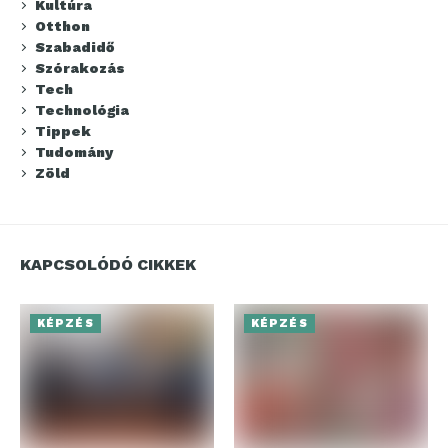
Kultúra
Otthon
Szabadidő
Szórakozás
Tech
Technológia
Tippek
Tudomány
Zöld
KAPCSOLÓDÓ CIKKEK
KÉPZÉS
KÉPZÉS