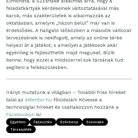
Elmondta, a SZEsnake alkalmas arra, hogy a
feladatkártyák kérdéseinek változtatásával más
karok, más szakterületek is alkalmazzák az
oktatásban, amelyre „házon belül” már van is
érdeklődés. A hallgató időközben a második változat
tervezésének is nekifogott, amely az online térbe
helyezi át a játékot, s amellyel a játékosok akár
egyénileg is fejleszthetik majd magukat. Bízik
benne, hogy ezzel a módszerrel sok társának tud
segíteni a felkészülésben.
Irányt mutatunk a világban – További friss híreket
talál az
eMentor.hu
főoldalán! Kövesse a
technológiai híreket és csatlakozzon hozzánk a
Facebookon
is!
Egyetem
Fejlesztés
Széchenyi
Szesnake
Társasjáték