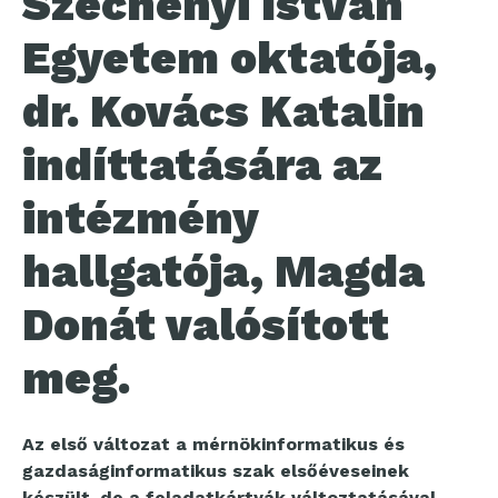
Széchenyi István
Egyetem oktatója,
dr. Kovács Katalin
indíttatására az
intézmény
hallgatója, Magda
Donát valósított
meg.
Az első változat a
mérnökinformatikus és
gazdaságinformatikus szak elsőéveseinek
készült, de a feladatkártyák változtatásával