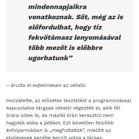
mindennapjaikra
vonatkoznak. Sőt, még az is
előfordulhat, hogy tíz
fekvőtámasz lenyomásával
több mezőt is előbbre
ugorhatunk”
– árulta el sejtelmesen az oktató.
Hozzátette, az előzetes tesztelést a programozással
kapcsolatos tárgyak oktatói végezték el, akik fél
órára ültek le, de másfél órán keresztül nem
hagyták abba a játékot. Ezt követően felsőbb
évfolyamokban is „megfuttatták”, mielőtt az
elsőévesek kezébe került volna a társas.