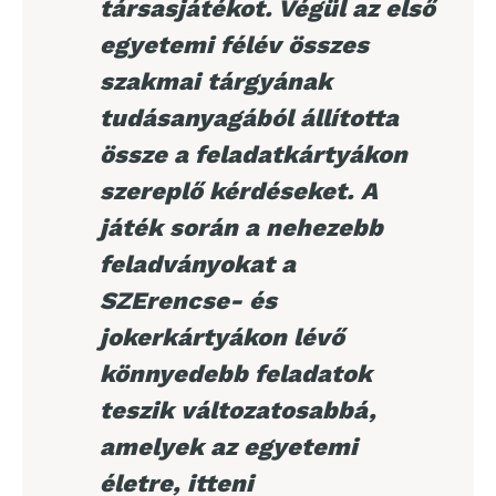
társasjátékot. Végül az első
egyetemi félév összes
szakmai tárgyának
tudásanyagából állította
össze a feladatkártyákon
szereplő kérdéseket. A
játék során a nehezebb
feladványokat a
SZErencse- és
jokerkártyákon lévő
könnyedebb feladatok
teszik változatosabbá,
amelyek az egyetemi
életre, itteni