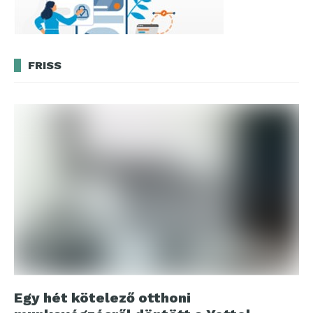
FRISS
Egy hét kötelező otthoni