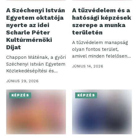
A Széchenyi István
A tűzvédelem és a
Egyetem oktatója
hatósági képzések
nyerte az idei
szerepe a munka
Scharle Péter
területén
Kultúrmérnöki
A tűzvédelem manapság
Díjat
olyan fontos terület,
amivel minden felelősen
Chappon Máténak, a győri
működő vállalkozásnak
Széchenyi István Egyetem
JÚNIUS 14, 2026
foglalkoznia...
Közlekedésépítési és
Vízmérnöki Tanszéke
JÚNIUS 29, 2026
oktatójának...
KÉPZÉS
KÉPZÉS