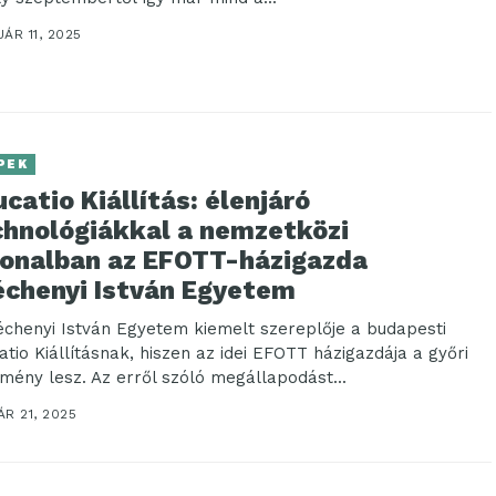
ÁR 11, 2025
PEK
catio Kiállítás: élenjáró
chnológiákkal a nemzetközi
vonalban az EFOTT-házigazda
échenyi István Egyetem
échenyi István Egyetem kiemelt szereplője a budapesti
atio Kiállításnak, hiszen az idei EFOTT házigazdája a győri
zmény lesz. Az erről szóló megállapodást...
R 21, 2025