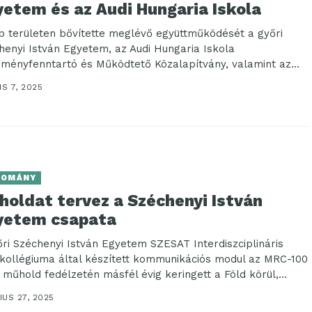
yetem és az Audi Hungaria Iskola
b területen bővítette meglévő együttműködését a győri
henyi István Egyetem, az Audi Hungaria Iskola
zményfenntartó és Működtető Közalapítvány, valamint az
 Hungaria Iskolaközpont....
IS 7, 2025
DOMÁNY
holdat tervez a Széchenyi István
yetem csapata
őri Széchenyi István Egyetem SZESAT Interdiszciplináris
kollégiuma által készített kommunikációs modul az MRC-100
 műhold fedélzetén másfél évig keringett a Föld körül,...
US 27, 2025