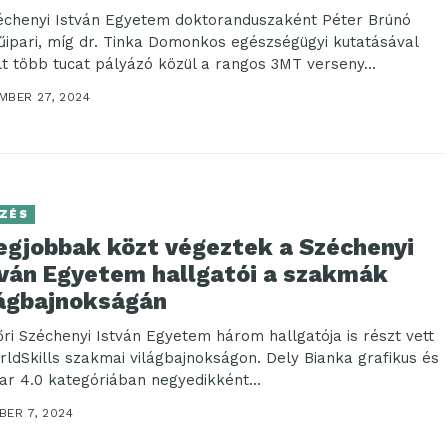
échenyi István Egyetem doktoranduszaként Péter Brúnó
űipari, míg dr. Tinka Domonkos egészségügyi kutatásával
lt több tucat pályázó közül a rangos 3MT verseny...
MBER 27, 2024
ZÉS
legjobbak közt végeztek a Széchenyi
tván Egyetem hallgatói a szakmák
lágbajnokságán
őri Széchenyi István Egyetem három hallgatója is részt vett
rldSkills szakmai világbajnokságon. Dely Bianka grafikus és
par 4.0 kategóriában negyedikként...
BER 7, 2024