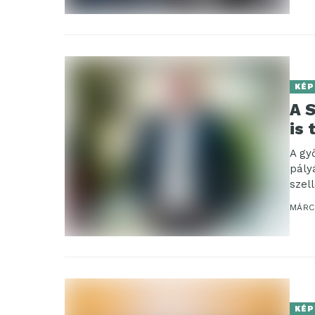
KÉP
A S
is 
A gy
pály
szel
A pál
MÁRCI
KÉP