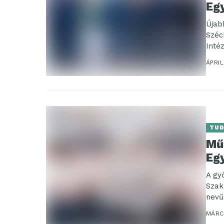
Eg
Újab
Széc
Inté
Audi
ÁPRIL
TU
Mű
Eg
A gy
Szak
nevű
MÁRCI