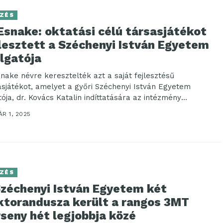
ZÉS
Esnake: oktatási célú társasjátékot
lesztett a Széchenyi István Egyetem
lgatója
nake névre keresztelték azt a saját fejlesztésű
asjátékot, amelyet a győri Széchenyi István Egyetem
tója, dr. Kovács Katalin indíttatására az intézmény
atója, Magda...
R 1, 2025
ZÉS
Széchenyi István Egyetem két
ktorandusza került a rangos 3MT
seny hét legjobbja közé