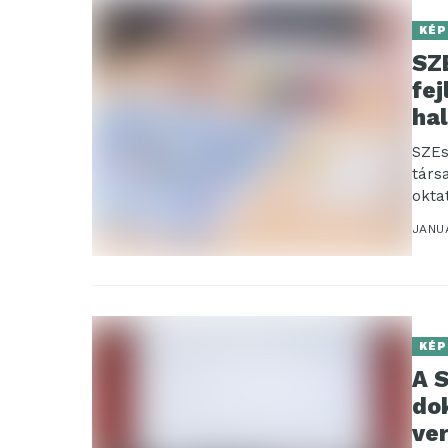
KÉP
SZ
fej
hal
SZEs
társ
okta
hallg
JANUÁ
KÉP
A 
do
ver