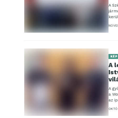
A Sz
járm
kerü
NOVE
KÉP
A 
Is
vi
A gy
a Wo
az i
OKTÓ