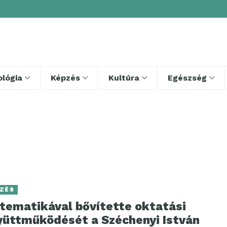
lógia
Képzés
Kultúra
Egészség
ZÉS
tematikával bővítette oktatási
yüttműködését a Széchenyi István