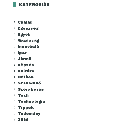
KATEGÓRIÁK
Család
Egészség
Egyéb
Gazdaság
Innováció
Ipar
Jármű
Képzés
Kultúra
Otthon
Szabadidő
Szórakozás
Tech
Technológia
Tippek
Tudomány
Zöld