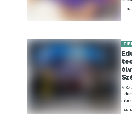
FEBRU
TIP
Edu
te
él
Sz
A Sz
Educ
inté
JANUÁ