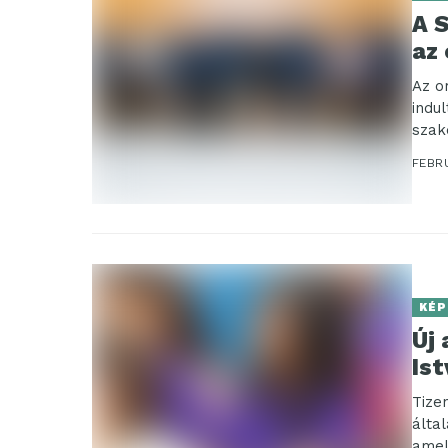
A 
az
Az o
indul
szak
FEBR
KÉP
Új 
Is
Tize
álta
amel