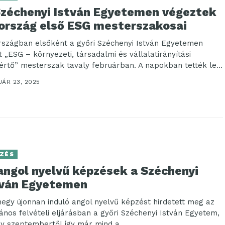
Széchenyi István Egyetemen végeztek
 ország első ESG mesterszakosai
rszágban elsőként a győri Széchenyi István Egyetemen
t „ESG – környezeti, társadalmi és vállalatirányítási
értő” mesterszak tavaly februárban. A napokban tették le...
UÁR 23, 2025
ZÉS
angol nyelvű képzések a Széchenyi
tván Egyetemen
negy újonnan induló angol nyelvű képzést hirdetett meg az
lános felvételi eljárásban a győri Széchenyi István Egyetem,
y szeptembertől így már mind a...