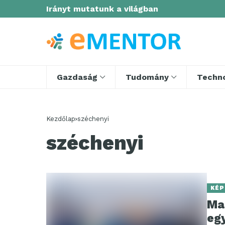
Irányt mutatunk a világban
Gazdaság
Tudomány
Techno
Kezdőlap
széchenyi
széchenyi
KÉP
Ma
eg