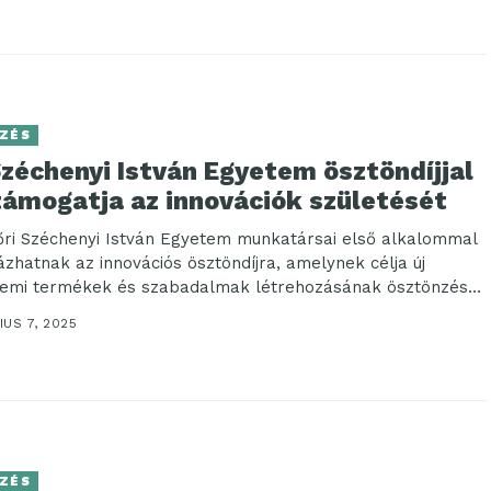
ZÉS
zéchenyi István Egyetem ösztöndíjjal
támogatja az innovációk születését
őri Széchenyi István Egyetem munkatársai első alkalommal
ázhatnak az innovációs ösztöndíjra, amelynek célja új
lemi termékek és szabadalmak létrehozásának ösztönzése.
yázatok...
US 7, 2025
ZÉS