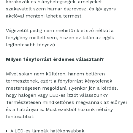
kórokozók és hiánybetegségek, amelyeket
szakavatott szem hamar észrevesz, és így gyors
akcióval menteni lehet a termést.
Végezetül pedig nem mehetünk el szó nélkül a
fényigény mellett sem, hiszen ez talán az egyik
legfontosabb tényező.
Milyen fényforrást érdemes választani?
Mivel sokan nem kültéren, hanem beltéren
termesztenek, ezért a fényforrást kénytelenek
mesterségesen megoldani. Ilyenkor jön a kérdés,
hogy halogén vagy LED-es izzót válasszunk?
Természetesen mindkettőnek megvannak az előnyei
és a hátrányai is. Most ezekből hozunk néhány
fontosabbat:
A LED-es lámpák hatékonyabbak,