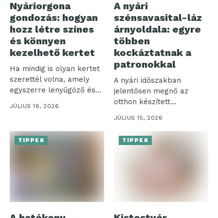
Nyáriorgona
A nyári
gondozás: hogyan
szénsavasital-láz
hozz létre színes
árnyoldala: egyre
és könnyen
többen
kezelhető kertet
kockáztatnak a
patronokkal
Ha mindig is olyan kertet
szerettél volna, amely
A nyári időszakban
egyszerre lenyűgöző és
jelentősen megnő az
nem...
otthon készített
JÚLIUS 18, 2026
szénsavas italok iránti
JÚLIUS 15, 2026
igény,...
TIPPEK
TIPPEK
A hatékony
Kistestvér