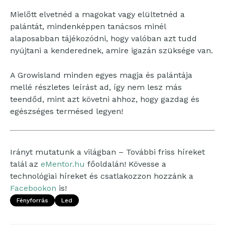
Mielőtt elvetnéd a magokat vagy elültetnéd a
palántát, mindenképpen tanácsos minél
alaposabban tájékozódni, hogy valóban azt tudd
nyújtani a kenderednek, amire igazán szüksége van.
A Growisland minden egyes magja és palántája
mellé részletes leírást ad, így nem lesz más
teendőd, mint azt követni ahhoz, hogy gazdag és
egészséges termésed legyen!
Irányt mutatunk a világban – További friss híreket
talál az
eMentor.hu
főoldalán! Kövesse a
technológiai híreket és csatlakozzon hozzánk a
Facebookon
is!
Fényforrás
Led