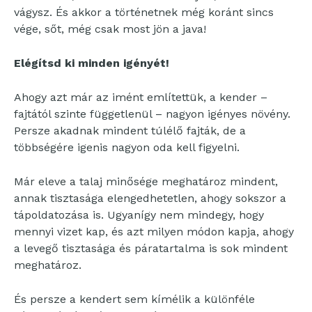
vágysz. És akkor a történetnek még koránt sincs
vége, sőt, még csak most jön a java!
Elégítsd ki minden igényét!
Ahogy azt már az imént említettük, a kender –
fajtától szinte függetlenül – nagyon igényes növény.
Persze akadnak mindent túlélő fajták, de a
többségére igenis nagyon oda kell figyelni.
Már eleve a talaj minősége meghatároz mindent,
annak tisztasága elengedhetetlen, ahogy sokszor a
tápoldatozása is. Ugyanígy nem mindegy, hogy
mennyi vizet kap, és azt milyen módon kapja, ahogy
a levegő tisztasága és páratartalma is sok mindent
meghatároz.
És persze a kendert sem kímélik a különféle