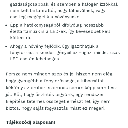
gazdaságosabbak, és szemben a halogén izzókkal,
nem kell tartani attól, hogy túlhevülnek, vagy
esetleg megégetik a növényünket.
Épp a hatékonyságából kifolyólag hosszabb
élettartamúak is a LED-ek, így kevesebbet kell
költeni rá.
Ahogy a növény fejlődik, úgy igazíthatjuk a
fényforrást a kender igényeihez – igaz, mindez csak
LED esetén lehetséges.
Persze nem minden szép és jó, hiszen nem elég,
hogy gyengébb a fény erőssége, a kibocsátott
kékfény az emberi szemnek semmiképp sem tesz
jót. Sőt, hogy őszinték legyünk, egy rendszer
kiépítése tetemes összeget emészt fel, így nem
biztos, hogy saját fogyasztás miatt ez megéri.
Tájékozódj alaposan!