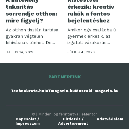
takarítás
érkezik: kreatív
sorrendje otthon:
ruhák a fontos
mire figyelj?
bejelentéshez
Az otthon tisztán tartása
Amikor egy családba új
gyakran végtelen
gyermek érkezik, az
kihívásnak tűnhet. De
izgatott várakozás
vajon miért olyan...
időszaka veszi kezdetét....
JÚLIUS 14, 2026
JÚLIUS 4, 2026
PARTNEREINK
Technokrata.hu
IoTmagazin.hu
Muszaki-magazin.hu
© | Minden jog fenntartva | eMentor
Kapcsolat /
Hirdetés /
Adatvédelem
Impresszum
Advertisement