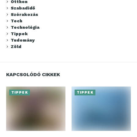
Otthon
Szabadidő
Szórakozás
Tech
Technológia
Tippek
Tudomány
Zöld
KAPCSOLÓDÓ CIKKEK
TIPPEK
TIPPEK