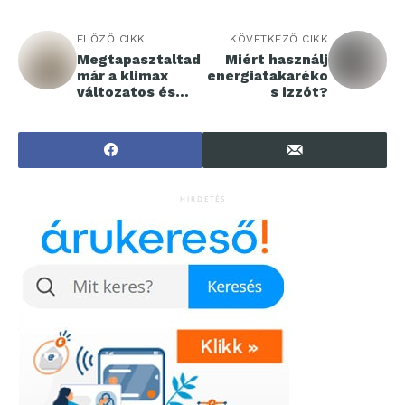
ELŐZŐ CIKK
KÖVETKEZŐ CIKK
Megtapasztaltad
Miért használj
már a klimax
energiatakaréko
változatos és
s izzót?
kellemetlen
tüneteit?
HIRDETÉS