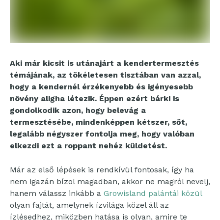
Aki már kicsit is utánajárt a kendertermesztés
témájának, az tökéletesen tisztában van azzal,
hogy a kendernél érzékenyebb és igényesebb
növény aligha létezik. Éppen ezért bárki is
gondolkodik azon, hogy belevág a
termesztésébe, mindenképpen kétszer, sőt,
legalább négyszer fontolja meg, hogy valóban
elkezdi ezt a roppant nehéz küldetést.
Már az első lépések is rendkívül fontosak, így ha
nem igazán bízol magadban, akkor ne magról nevelj,
hanem válassz inkább a
Growisland palántái közül
olyan fajtát, amelynek ízvilága közel áll az
ízlésedhez, miközben hatása is olyan, amire te