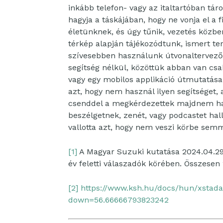
inkább telefon- vagy az italtartóban tá
hagyja a táskájában, hogy ne vonja el a f
életünknek, és úgy tűnik, vezetés közb
térkép alapján tájékozódtunk, ismert 
szívesebben használunk útvonaltervezőt.
segítség nélkül, közöttük abban van cs
vagy egy mobilos applikáció útmutatása
azt, hogy nem használ ilyen segítséget,
csenddel a megkérdezettek majdnem ha
beszélgetnek, zenét, vagy podcastet ha
vallotta azt, hogy nem veszi körbe sem
[1]
A Magyar Suzuki kutatása 2024.04.29.–
év feletti válaszadók körében. Összesen 2
[2]
https://www.ksh.hu/docs/hun/xstada
down=56.66666793823242