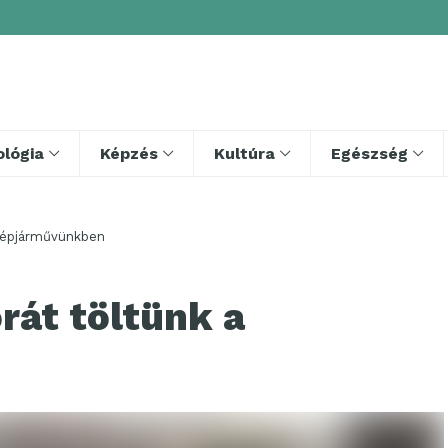
lógia
Képzés
Kultúra
Egészség
 gépjárművünkben
órát töltünk a