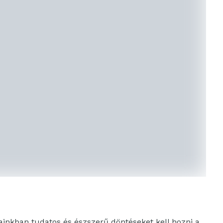
ainkban tudatos és észszerű döntéseket kell hozni a