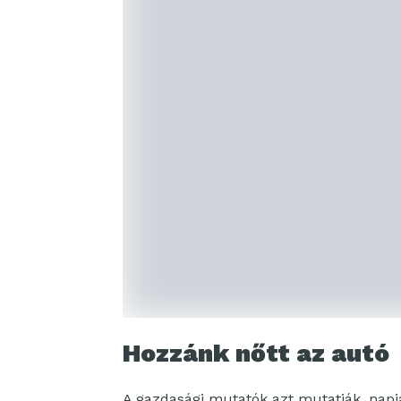
Hozzánk nőtt az autó
A gazdasági mutatók azt mutatják, napj