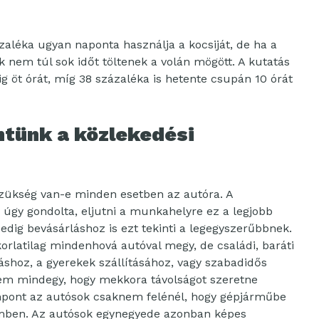
aléka ugyan naponta használja a kocsiját, de ha a
ők nem túl sok időt töltenek a volán mögött. A kutatás
 öt órát, míg 38 százaléka is hetente csupán 10 órát
ntünk a közlekedési
szükség van-e minden esetben az autóra. A
úgy gondolta, eljutni a munkahelyre ez a legjobb
dig bevásárláshoz is ezt tekinti a legegyszerűbbnek.
rlatilag mindenhová autóval megy, de családi, baráti
záshoz, a gyerekek szállításához, vagy szabadidős
em mindegy, hogy mekkora távolságot szeretne
mpont az autósok csaknem felénél, hogy gépjárműbe
emben. Az autósok egynegyede azonban képes