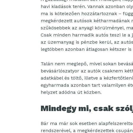
havi kiadások terén. Vannak azonban ol
ma is kötelezően hozzátartoznak – függe
megkérdezett autósok kétharmadának ne
szűkösebbek az anyagi körülményei, m
Csak minden harmadik autós teszi le a 
az üzemanyag is pénzbe kerül, az autós
legtöbben azonban átlagosan kétszer is
Talán nem meglepő, mivel sokan bevásá
bevásárlószatyor az autók csaknem két
adatkábel és töltő, illetve a kézfertőtle
egyharmada azonban tart valamilyen étel
helyzet adódna út közben.
Mindegy mi, csak szól
Bár ma már sok esetben alapfelszereltsé
rendszerével, a megkérdezettek csupán 