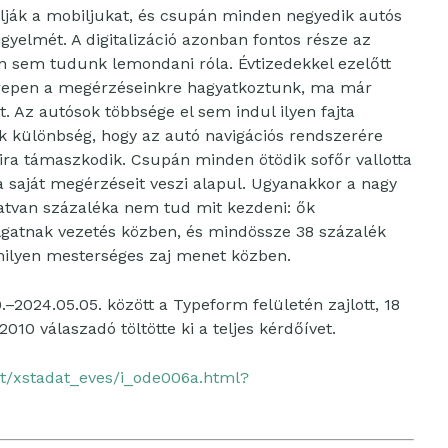
rolják a mobiljukat, és csupán minden negyedik autós
igyelmét. A digitalizáció azonban fontos része az
en sem tudunk lemondani róla. Évtizedekkel ezelőtt
terepen a megérzéseinkre hagyatkoztunk, ma már
 Az autósok többsége el sem indul ilyen fajta
ak különbség, hogy az autó navigációs rendszerére
ira támaszkodik. Csupán minden ötödik sofőr vallotta
 a saját megérzéseit veszi alapul. Ugyanakkor a nagy
tvan százaléka nem tud mit kezdeni: ők
llgatnak vezetés közben, és mindössze 38 százalék
milyen mesterséges zaj menet közben.
2024.05.05. között a Typeform felületén zajlott, 18
010 válaszadó töltötte ki a teljes kérdőívet.
t/xstadat_eves/i_ode006a.html?