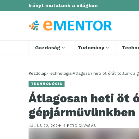
Irányt mutatunk a világban
Gazdaság
Tudomány
Techno
Kezdőlap
Technológia
Átlagosan heti öt órát töltünk a
TECHNOLÓGIA
Átlagosan heti öt 
gépjárművünkben
JÚLIUS 22, 2024
4 PERC OLVASÁS