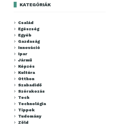
KATEGÓRIÁK
Család
Egészség
Egyéb
Gazdaság
Innováció
Ipar
Jármű
Képzés
Kultúra
Otthon
Szabadidő
Szórakozás
Tech
Technológia
Tippek
Tudomány
Zöld