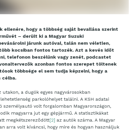
 ellenére, hogy a többség saját bevallása szerint
árművét – derült ki a Magyar Suzuki
evásárolni járunk autóval, talán nem véletlen,
gtöbb kocsiban fontos tartozék.
Azt a kevés időt
ni, telefonon beszélünk vagy zenét, podcastet
tvonaltervezők azonban fontos szerepet töltenek
ósok többsége el sem tudja képzelni, hogy a
 célba.
az utakon, a dugók egyes nagyvárosokban
lehetetlenség parkolóhelyet találni. A KSH adatai
llió személyautó volt forgalomban Magyarországon,
dik magyarra jut egy gépjármű. A statisztikákat
att megkétszereződött
[2]
az autók száma. A Magyar
an arra volt kíváncsi, hogy mire és hogyan használjuk