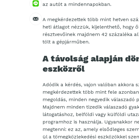
az autót a mindennapokban.
A megkérdezettek több mint hetven száz
heti átlagot nézzük, kijelenthető, hogy 
résztvevőinek majdnem 42 százaléka alig
tölt a gépjárműben.
A távolság alapján dö
eszközről
Adódik a kérdés, vajon valóban akkora 
megkérdezettek több mint fele azonban 
megoldás, minden negyedik válaszadó pe
Majdnem minden tizedik válaszadó gyako
látogatáshoz, belföldi vagy külföldi uta
programhoz is használja. Ugyanakkor n
megtenni: ez az, amely elsődleges sze
ül a tömegközlekedési eszközökkel sz