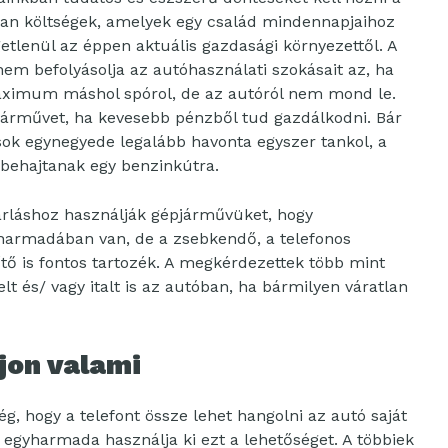
yan költségek, amelyek egy család mindennapjaihoz
tlenül az éppen aktuális gazdasági környezettől. A
m befolyásolja az autóhasználati szokásait az, ha
aximum máshol spórol, de az autóról nem mond le.
járművet, ha kevesebb pénzből tud gazdálkodni. Bár
ok egynegyede legalább havonta egyszer tankol, a
 behajtanak egy benzinkútra.
rláshoz használják gépjárművüket, hogy
harmadában van, de a zsebkendő, a telefonos
nítő is fontos tartozék. A megkérdezettek több mint
t és/ vagy italt is az autóban, ha bármilyen váratlan
jon valami
g, hogy a telefont össze lehet hangolni az autó saját
egyharmada használja ki ezt a lehetőséget. A többiek