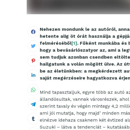
Nehezen mondunk le az autóról, annak
hetente alig öt órát használja a gépj
felméréséből
[1]
. Főként munkába és b
hogy a bevásárlószatyor az, ami a le
sem tudjuk azonban csendben eltölte
hallgatunk a volán mögött ülve. Az ú
be az életünkben: a megkérdezett aut
saját megérzéseire hagyatkozva érjen
Mind tapasztaljuk, egyre több az autó 
állandósultak, vannak városrészek, ahol 
szerint tavaly év végén mintegy 4,2 mi
ami jól mutatja, hogy majd’ minden máso
elnézve idehaza csaknem két évtized al
Suzuki – látva a tendenciát – kutatásáb