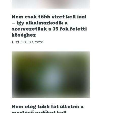
Nem csak több vizet kell inni
– így alkalmazkodik a
szervezetünk a 35 fok feletti
hőséghez
AUGUSZTUS 1, 2026
Nem elég több fát ültetni: a
meglévő erdőket kell