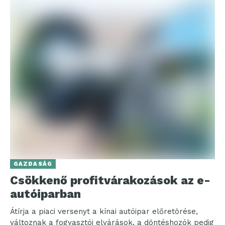
GAZDASÁG
Csökkenő profitvárakozások az e-
autóiparban
Átírja a piaci versenyt a kínai autóipar előretörése,
változnak a fogyasztói elvárások, a döntéshozók pedig