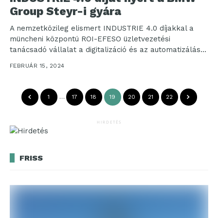
Group Steyr-i gyára
A nemzetközileg elismert INDUSTRIE 4.0 díjakkal a
müncheni központú ROI-EFESO üzletvezetési
tanácsadó vállalat a digitalizáció és az automatizálás
területeinek innovatív megoldásait méltatja. A...
FEBRUÁR 15, 2024
1
…
17
18
19
20
21
22
HIRDETÉS
FRISS