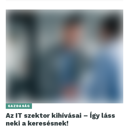
GAZDASÁG
Az IT szektor kihívásai – Így láss
neki a keresésnek!