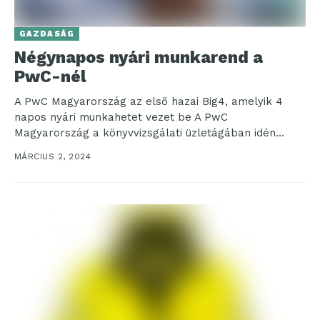
GAZDASÁG
Négynapos nyári munkarend a
PwC-nél
A PwC Magyarország az első hazai Big4, amelyik 4
napos nyári munkahetet vezet be A PwC
Magyarország a könyvvizsgálati üzletágában idén
nyáron pilot...
MÁRCIUS 2, 2024