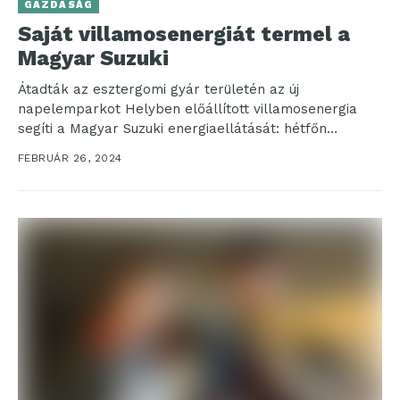
GAZDASÁG
Saját villamosenergiát termel a
Magyar Suzuki
Átadták az esztergomi gyár területén az új
napelemparkot Helyben előállított villamosenergia
segíti a Magyar Suzuki energiaellátását: hétfőn
hivatalosan is átadták az esztergomi autógyár...
FEBRUÁR 26, 2024