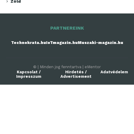
Zöld
PARTNEREINK
Technokrata.hu
IoTmagazin.hu
Muszaki-magazin.hu
© | Minden jog fenntartva | eMentor
Kapcsolat /
Hirdetés /
Adatvédelem
Impresszum
Advertisement