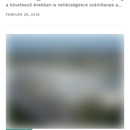
a következő években is nehézségekre számítanak a
nyersanyag-ellátásban....
FEBRUÁR 29, 2024