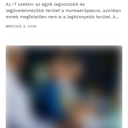
Az IT szektor az egyik legvonzóbb és
legjövedelmezőbb terület a munkaerőpiacon, azonban
ennek megfelelően nem is a legkönnyebb terület. A
technológiai fejlődés és...
MÁRCIUS 3, 2024