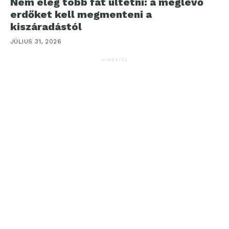
Nem elég több fát ültetni: a meglévő
erdőket kell megmenteni a
kiszáradástól
JÚLIUS 31, 2026
HIRDETÉS