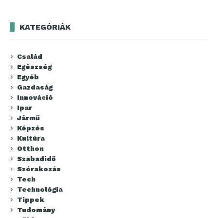
KATEGÓRIÁK
Család
Egészség
Egyéb
Gazdaság
Innováció
Ipar
Jármű
Képzés
Kultúra
Otthon
Szabadidő
Szórakozás
Tech
Technológia
Tippek
Tudomány