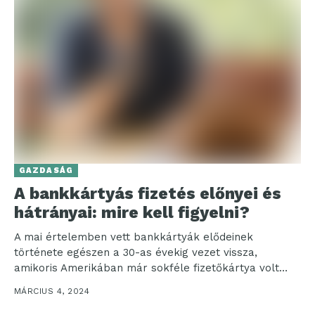
GAZDASÁG
A bankkártyás fizetés előnyei és
hátrányai: mire kell figyelni?
A mai értelemben vett bankkártyák elődeinek
története egészen a 30-as évekig vezet vissza,
amikoris Amerikában már sokféle fizetőkártya volt
forgalomban. Ezek általában fém...
MÁRCIUS 4, 2024