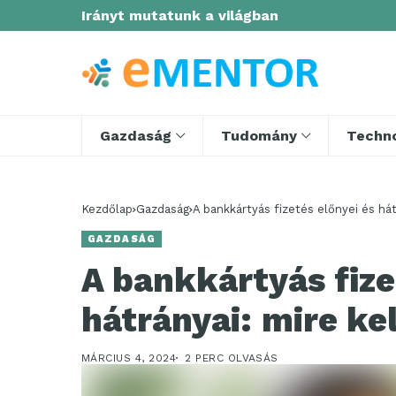
Irányt mutatunk a világban
Gazdaság
Tudomány
Techno
Kezdőlap
Gazdaság
A bankkártyás fizetés előnyei és hátr
GAZDASÁG
A bankkártyás fize
hátrányai: mire kel
MÁRCIUS 4, 2024
2 PERC OLVASÁS