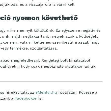
juk oda, és a visszajáróra is várni kell.
kció nyomon követhető
gy mire mennyit költöttünk. Ez egyszerre negatív és
udunk majd megtakarítani, melyek azok a költségek,
olykor nem valami kellemes szembesülni azzal, hogy
-egy termékre, szolgáltatásra.
zabad megfeledkezni. Rengeteg bolt kínálatából
dafigyelni, hogy csak megbízható oldalakon adjuk
ss híreket talál az
eMentor.hu
főoldalán! Kövesse a
ozzánk a
Facebookon
is!