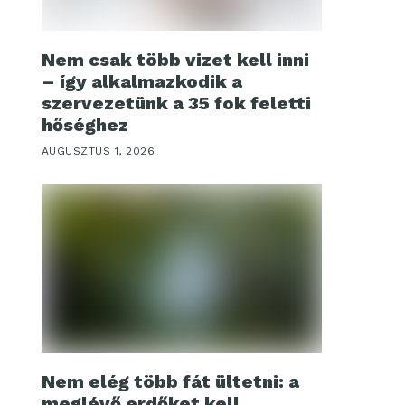
Nem csak több vizet kell inni
– így alkalmazkodik a
szervezetünk a 35 fok feletti
hőséghez
AUGUSZTUS 1, 2026
Nem elég több fát ültetni: a
meglévő erdőket kell