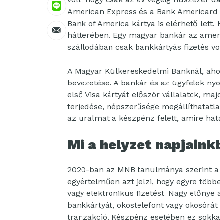
American Express és a Bank Americard (V
Bank of America kártya is elérhető lett.
hátterében. Egy magyar bankár az amerika
szállodában csak bankkártyás fizetés vo
A Magyar Külkereskedelmi Banknál, ahol 
bevezetése. A bankár és az ügyfelek n
első Visa kártyát először vállalatok, ma
terjedése, népszerűsége megállíthatatla
az uralmat a készpénz felett, amire hatá
Mi a helyzet napjaink
2020-ban az MNB tanulmánya szerint a 
egyértelműen azt jelzi, hogy egyre több
vagy elektronikus fizetést. Nagy előnye 
bankkártyát, okostelefont vagy okosórát 
tranzakció. Készpénz esetében ez sokkal