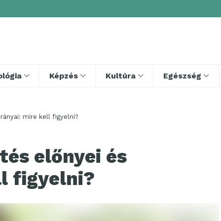
lógia
Képzés
Kultúra
Egészség
ányai: mire kell figyelni?
tés előnyei és
l figyelni?