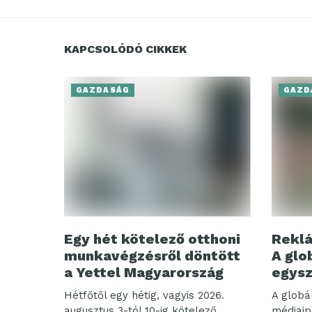
KAPCSOLÓDÓ CIKKEK
GAZDASÁG
GAZD
Egy hét kötelező otthoni
Reklá
munkavégzésről döntött
A glo
a Yettel Magyarország
egysz
Hétfőtől egy hétig, vagyis 2026.
A globá
augusztus 3-tól 10-ig kötelező
médiaip