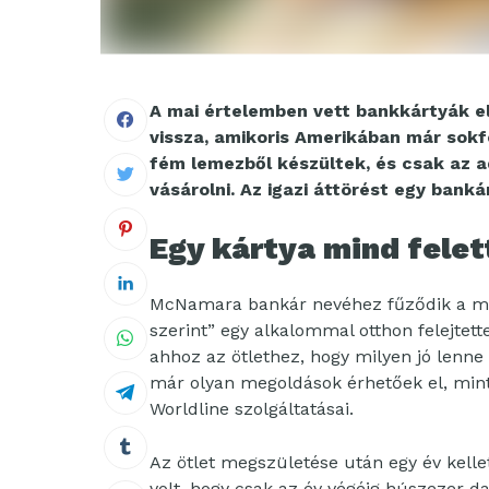
A mai értelemben vett bankkártyák e
vissza, amikoris Amerikában már sokf
fém lemezből készültek, és csak az a
vásárolni. Az igazi áttörést egy banká
Egy kártya mind felet
McNamara bankár nevéhez fűződik a mai
szerint” egy alkalommal otthon felejtett
ahhoz az ötlethez, hogy milyen jó lenne 
már olyan megoldások érhetőek el, min
Worldline szolgáltatásai.
Az ötlet megszületése után egy év kelle
volt, hogy csak az év végéig húszezer d