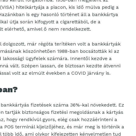
ISA) hitelkártyája a piacon, kis idő múlva pedig a
 Hazánkban is egy hasonló történet áll a bankkártya
i útja során kifogyott a cigarettából, de a
lt elérhető, amivel ő nem rendelkezett.
dolgozott, már régóta terítéken volt a bankkártyák
yomásának köszönhetően 1988-ban bocsátották ki az
jd lakossági ügyfelek számára. Innentől kezdve a
nná vált. Szépen lassan, de biztosan kezdte átvenni
ssal volt az elmúlt években a COVID járvány is.
ban?
bankkártyás fizetések száma 36%-kal növekedett. Ez
en tartják biztonságos fizetési megoldásnak a kártyás
az, hogy rendkívül gyors, elég csak hozzáérinteni a
a POS terminál kijelzőjéhez, és már meg is történik a
 több idő, ami olykor kifejezetten kényelmetlen tud