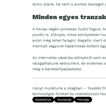
lenni, pláne, ha nem a pontos összeget ad
Minden egyes tranza
A hónap végén pontosan tudni fogjuk, ho
pozitív is. Előnyös, mivel könnyebben t
amin még lehet faragni. Negatív, mert 
mennyit vagyunk hajlamosak költeni egy
Az internetes vásárlás előnyeiről sem s
válogathatunk kedvünkre, de érdemes o
meg a bankkártyaadatokat.
Irányt mutatunk a világban – További fri
technológiai híreket és csatlakozzon h
Bankkártya
Gazdaság
Pénzügy