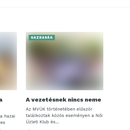
GAZDASÁG
a
A vezetésnek nincs neme
Az MVÜK történetében először
találkoztak közös eseményen a Női
a hazai
Üzleti Klub és...
ves
.