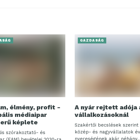
ASÁG
GAZDASÁG
m, élmény, profit -
A nyár rejtett adója 
bális médiaipar
vállalkozásoknál
erű képlete
Szakértői becslések szerint 
közép- és nagyvállalatok é
lis szórakoztató- és
nyereségének akár néhány..
ar (E&M) bevételei 2030-ra