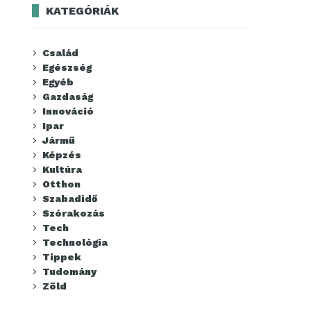
KATEGÓRIÁK
Család
Egészség
Egyéb
Gazdaság
Innováció
Ipar
Jármű
Képzés
Kultúra
Otthon
Szabadidő
Szórakozás
Tech
Technológia
Tippek
Tudomány
Zöld