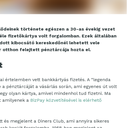
lődeinek története egészen a 30-as évekig vezet
éle fizetőkártya volt forgalomban. Ezek általában
dott kibocsátó kereskedőnél lehetett vele
r otthon felejtett pénztárcája hozta el.
t
 értelemben vett bankkártyás fizetés. A “legenda
e a pénztárcáját a vásárlás során, ami egyenes út volt
egy olyan kártya, amivel mindenhol tud fizetni. Ma
t amilyenek a
BizPay közvetítésével is elérhető
tt és megjelent a Diners Club, ami annyira sikeres
arab került forgalomba. 1958-ban megjelent az