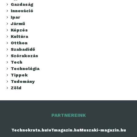
Gazdaság
Innováció
Ipar
Jármű
Képzés
Kultúra
Otthon
Szabadidő
Szórakozás
Tech
Technológia
Tippek
Tudomány
Zöld
PARTNEREINK
Technokrata.hu
IoTmagazin.hu
Muszaki-magazin.hu