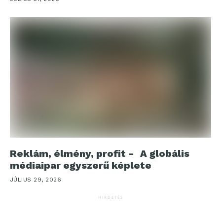
Reklám, élmény, profit - A globális
médiaipar egyszerű képlete
JÚLIUS 29, 2026
HIRDETÉS