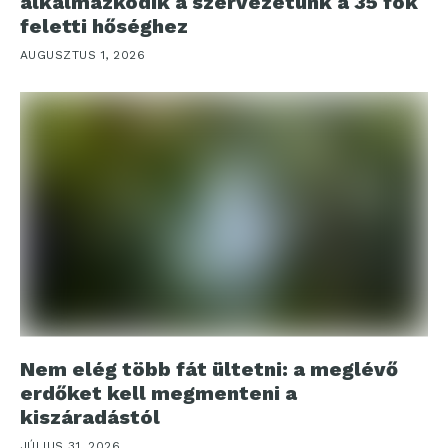
alkalmazkodik a szervezetünk a 35 fok
feletti hőséghez
AUGUSZTUS 1, 2026
Nem elég több fát ültetni: a meglévő
erdőket kell megmenteni a
kiszáradástól
JÚLIUS 31, 2026