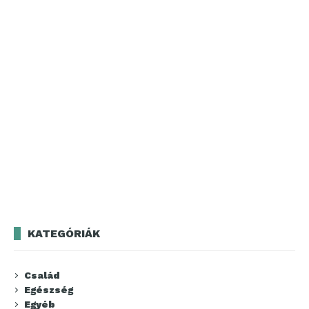
KATEGÓRIÁK
Család
Egészség
Egyéb