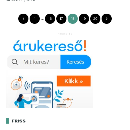
1
…
16
17
18
19
20
HIRDETÉS
FRISS