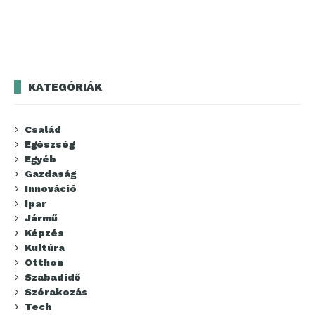
KATEGÓRIÁK
Család
Egészség
Egyéb
Gazdaság
Innováció
Ipar
Jármű
Képzés
Kultúra
Otthon
Szabadidő
Szórakozás
Tech