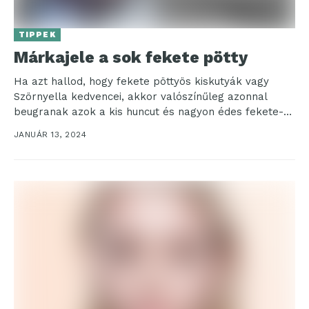
TIPPEK
Márkajele a sok fekete pötty
Ha azt hallod, hogy fekete pöttyös kiskutyák vagy
Szörnyella kedvencei, akkor valószínűleg azonnal
beugranak azok a kis huncut és nagyon édes fekete-
fehér foltos...
JANUÁR 13, 2024