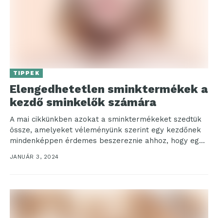
TIPPEK
Elengedhetetlen sminktermékek a
kezdő sminkelők számára
A mai cikkünkben azokat a sminktermékeket szedtük
össze, amelyeket véleményünk szerint egy kezdőnek
mindenképpen érdemes beszereznie ahhoz, hogy egy
alapsminket el tudjon készíteni....
JANUÁR 3, 2024