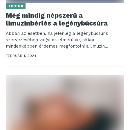
TIPPEK
Még mindig népszerű a
limuzinbérlés a legénybúcsúra
Abban az esetben, ha jelenleg a legénybúcsúnk
szervezésében vagyunk elmerülve, akkor
mindenképpen érdemes megfontolni a limuzin
bérlését, mivel egy ilyen szuper járgány nagyban...
FEBRUÁR 1, 2024