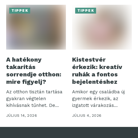
TIPPEK
TIPPEK
A hatékony
Kistestvér
takarítás
érkezik: kreatív
sorrendje otthon:
ruhák a fontos
mire figyelj?
bejelentéshez
Az otthon tisztán tartása
Amikor egy családba új
gyakran végtelen
gyermek érkezik, az
kihívásnak tűnhet. De
izgatott várakozás
vajon miért olyan...
időszaka veszi kezdetét....
JÚLIUS 14, 2026
JÚLIUS 4, 2026