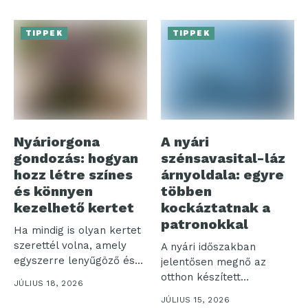
TIPPEK
TIPPEK
Nyáriorgona
A nyári
gondozás: hogyan
szénsavasital-láz
hozz létre színes
árnyoldala: egyre
és könnyen
többen
kezelhető kertet
kockáztatnak a
patronokkal
Ha mindig is olyan kertet
szerettél volna, amely
A nyári időszakban
egyszerre lenyűgöző és
jelentősen megnő az
nem...
otthon készített
JÚLIUS 18, 2026
szénsavas italok iránti
JÚLIUS 15, 2026
igény,...