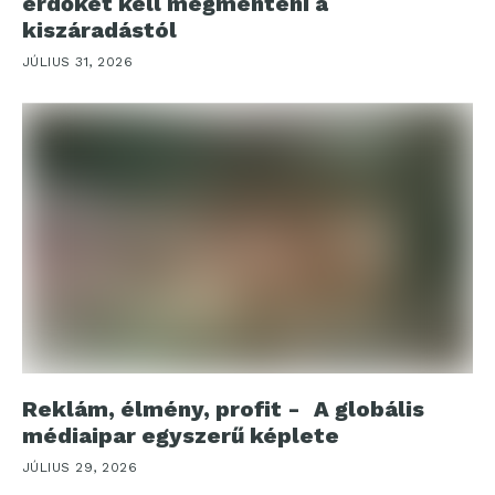
erdőket kell megmenteni a
kiszáradástól
JÚLIUS 31, 2026
Reklám, élmény, profit - A globális
médiaipar egyszerű képlete
JÚLIUS 29, 2026