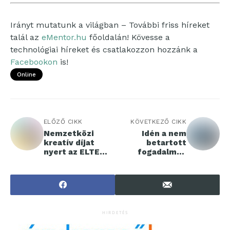
Irányt mutatunk a világban – További friss híreket
talál az
eMentor.hu
főoldalán! Kövesse a
technológiai híreket és csatlakozzon hozzánk a
Facebookon
is!
Online
ELŐZŐ CIKK
KÖVETKEZŐ CIKK
Nemzetközi
Idén a nem
kreatív díjat
betartott
nyert az ELTE
fogadalmak
EENJOY
helyett inkább
életvezetési
tanácsadó
segítségével
indítsd az évet!
HIRDETÉS