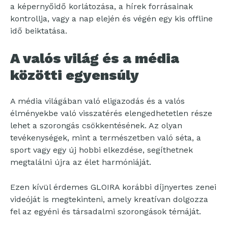
a képernyőidő korlátozása, a hírek forrásainak
kontrollja, vagy a nap elején és végén egy kis offline
idő beiktatása.
A valós világ és a média
közötti egyensúly
A média világában való eligazodás és a valós
élményekbe való visszatérés elengedhetetlen része
lehet a szorongás csökkentésének. Az olyan
tevékenységek, mint a természetben való séta, a
sport vagy egy új hobbi elkezdése, segíthetnek
megtalálni újra az élet harmóniáját.
Ezen kívül érdemes GLOIRA korábbi díjnyertes zenei
videóját is megtekinteni, amely kreatívan dolgozza
fel az egyéni és társadalmi szorongások témáját.