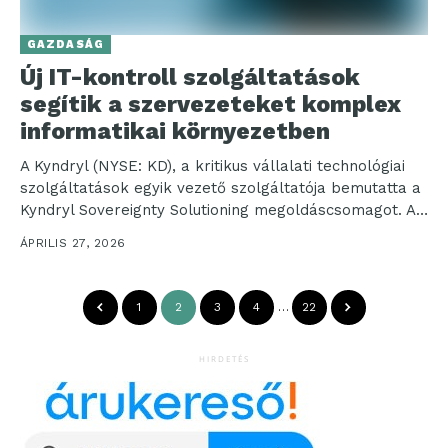
GAZDASÁG
Új IT-kontroll szolgáltatások
segítik a szervezeteket komplex
informatikai környezetben
A Kyndryl (NYSE: KD), a kritikus vállalati technológiai
szolgáltatások egyik vezető szolgáltatója bemutatta a
Kyndryl Sovereignty Solutioning megoldáscsomagot. A
csomag tanácsadási, implementációs és...
ÁPRILIS 27, 2026
1
2
3
4
…
22
HIRDETÉS