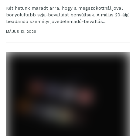
Két hetünk maradt arra, hogy a megszokottnál jóval
bonyolultabb szja-bevallást benyújtsuk. A május 20-áig
beadandó személyi jövedelemadó-bevallás
összetettségét az okozza, hogy 2025-ben a...
MÁJUS 13, 2026