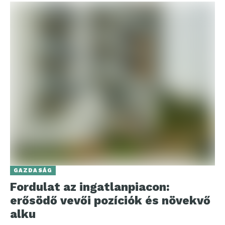
GAZDASÁG
Fordulat az ingatlanpiacon:
erősödő vevői pozíciók és növekvő
alku