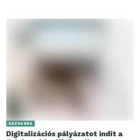
GAZDASÁG
Digitalizációs pályázatot indít a