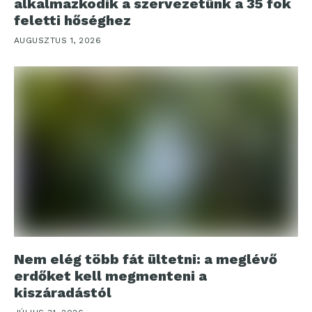
alkalmazkodik a szervezetünk a 35 fok
feletti hőséghez
AUGUSZTUS 1, 2026
Nem elég több fát ültetni: a meglévő
erdőket kell megmenteni a
kiszáradástól