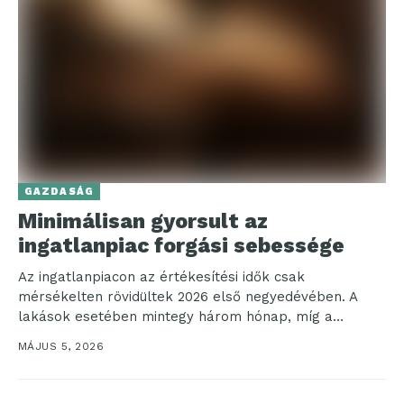
GAZDASÁG
Minimálisan gyorsult az
ingatlanpiac forgási sebessége
Az ingatlanpiacon az értékesítési idők csak
mérsékelten rövidültek 2026 első negyedévében. A
lakások esetében mintegy három hónap, míg a
házaknál fél évnél hosszabb...
MÁJUS 5, 2026