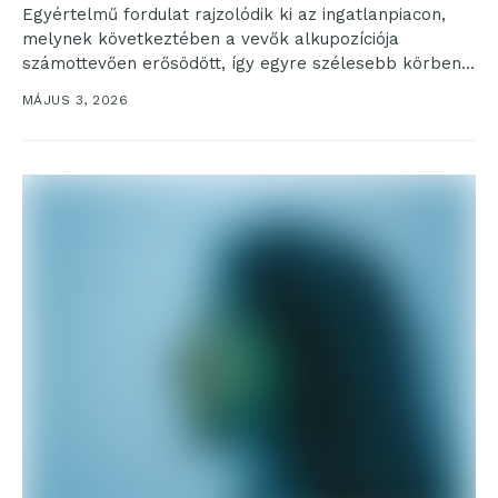
Egyértelmű fordulat rajzolódik ki az ingatlanpiacon,
melynek következtében a vevők alkupozíciója
számottevően erősödött, így egyre szélesebb körben
válik lehetővé az árengedmény érvényesítése.
MÁJUS 3, 2026
Mindhárom...