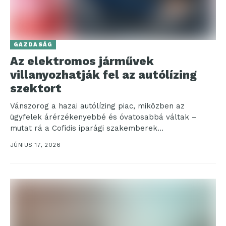
GAZDASÁG
Az elektromos járművek
villanyozhatják fel az autólízing
szektort
Vánszorog a hazai autólízing piac, miközben az
ügyfelek árérzékenyebbé és óvatosabbá váltak –
mutat rá a Cofidis iparági szakemberek
megkérdezésével készült gyorsfelmérése. A...
JÚNIUS 17, 2026