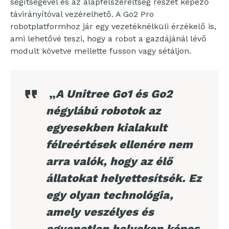
segítségével és az alapfelszereltség részét képező
távirányítóval vezérelhető. A Go2 Pro
robotplatformhoz jár egy vezetéknélküli érzékelő is,
ami lehetővé teszi, hogy a robot a gazdájánál lévő
modult követve mellette fusson vagy sétáljon.
„
A Unitree Go1 és Go2
négylábú robotok az
egyesekben kialakult
félreértések ellenére nem
arra valók, hogy az élő
állatokat helyettesítsék. Ez
egy olyan technológia,
amely veszélyes és
egyenetlen helyeken képes