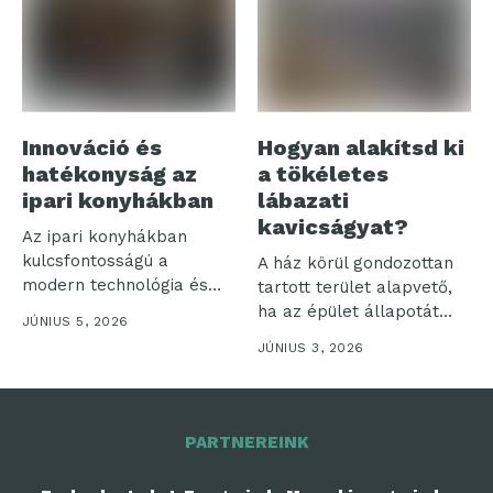
Innováció és
Hogyan alakítsd ki
hatékonyság az
a tökéletes
ipari konyhákban
lábazati
kavicságyat?
Az ipari konyhákban
kulcsfontosságú a
A ház körül gondozottan
modern technológia és
tartott terület alapvető,
hatékonyság
ha az épület állapotát
JÚNIUS 5, 2026
összehangolása. Ezek a...
hosszú...
JÚNIUS 3, 2026
PARTNEREINK