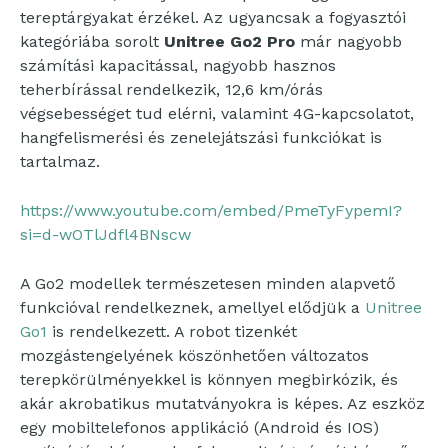
tereptárgyakat érzékel. Az ugyancsak a fogyasztói
kategóriába sorolt
Unitree Go2 Pro
már nagyobb
számítási kapacitással, nagyobb hasznos
teherbírással rendelkezik, 12,6 km/órás
végsebességet tud elérni, valamint 4G-kapcsolatot,
hangfelismerési és zenelejátszási funkciókat is
tartalmaz.
https://www.youtube.com/embed/PmeTyFypemI?
si=d-wOTlJdfl4BNscw
A Go2 modellek természetesen minden alapvető
funkcióval rendelkeznek, amellyel elődjük a
Unitree
Go1
is rendelkezett. A robot tizenkét
mozgástengelyének köszönhetően változatos
terepkörülményekkel is könnyen megbirkózik, és
akár akrobatikus mutatványokra is képes. Az eszköz
egy mobiltelefonos applikáció (Android és IOS)