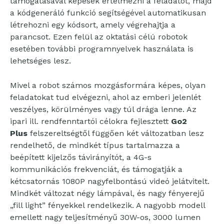
támogatásával képesek értelmezni a feladatot, majd
a kódgeneráló funkció segítségével automatikusan
létrehozni egy kódsort, amely végrehajtja a
parancsot. Ezen felül az oktatási célú robotok
esetében további programnyelvek használata is
lehetséges lesz.
Mivel a robot számos mozgásformára képes, olyan
feladatokat tud elvégezni, ahol az emberi jelenlét
veszélyes, körülményes vagy túl drága lenne. Az
ipari ill. rendfenntartói célokra fejlesztett
Go2
Plus
felszereltségtől függően két változatban lesz
rendelhető, de mindkét típus tartalmazza a
beépített kijelzős távirányítót, a 4G-s
kommunikációs frekvenciát, és támogatják a
kétcsatornás 1080P nagyfelbontású videó jelátvitelt.
Mindkét változat négy lámpával, és nagy fényerejű
„fill light” fényekkel rendelkezik. A nagyobb modell
emellett nagy teljesítményű 30W-os, 3000 lumen