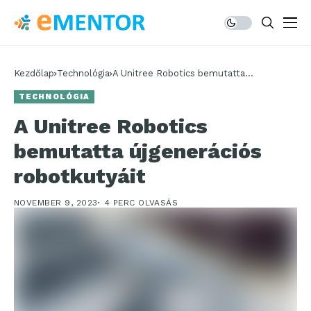
Kezdőlap
Technológia
A Unitree Robotics bemutatta
újgenerációs robotkutyáit
TECHNOLÓGIA
A Unitree Robotics
bemutatta újgenerációs
robotkutyáit
NOVEMBER 9, 2023
4 PERC OLVASÁS