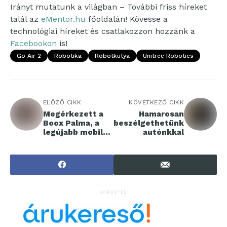
Irányt mutatunk a világban – További friss híreket
talál az
eMentor.hu
főoldalán! Kövesse a
technológiai híreket és csatlakozzon hozzánk a
Facebookon
is!
Go Air 2
Robotika
Robotkutya
Unitree Robotics
ELŐZŐ CIKK
KÖVETKEZŐ CIKK
Megérkezett a
Hamarosan
Boox Palma, a
beszélgethetünk
legújabb mobil
autónkkal
e-papír készülék
HIRDETÉS