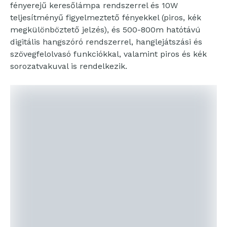
fényerejű keresőlámpa rendszerrel és 10W
teljesítményű figyelmeztető fényekkel (piros, kék
megkülönböztető jelzés), és 500-800m hatótávú
digitális hangszóró rendszerrel, hanglejátszási és
szövegfelolvasó funkciókkal, valamint piros és kék
sorozatvakuval is rendelkezik.