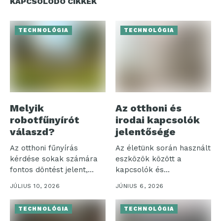
KAPCSOLÓDÓ CIKKEK
TECHNOLÓGIA
TECHNOLÓGIA
Melyik
Az otthoni és
robotfűnyírót
irodai kapcsolók
válaszd?
jelentősége
Az otthoni fűnyírás
Az életünk során használt
kérdése sokak számára
eszközök között a
fontos döntést jelent,
kapcsolók és
különösen, amikor a...
szerelvények különösen
JÚLIUS 10, 2026
JÚNIUS 6, 2026
jelentős...
TECHNOLÓGIA
TECHNOLÓGIA