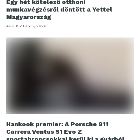
Egy hét kötelező otthoni
munkavégzésről döntött a Yettel
Magyarország
AUGUSZTUS 5, 2026
Hankook premier: A Porsche 911
Carrera Ventus S1 Evo Z
sportabroncsokkal kerül ki a gyárból