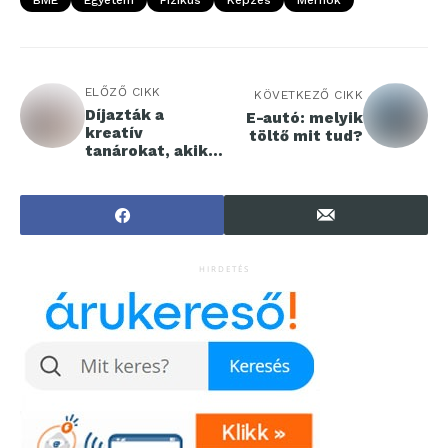
BME
Egyetem
Fizikus
Képzés
Mérnök
ELŐZŐ CIKK
KÖVETKEZŐ CIKK
Díjazták a
E-autó: melyik
kreatív
töltő mit tud?
tanárokat, akik
újító
megoldásaikkal
fejlesztik a hazai
STEM oktatást
HIRDETÉS