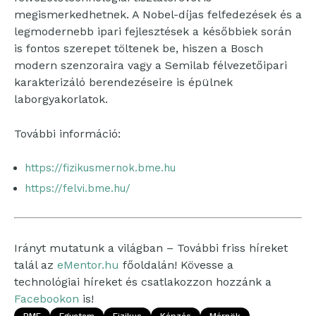
megismerkedhetnek. A Nobel-díjas felfedezések és a
legmodernebb ipari fejlesztések a későbbiek során
is fontos szerepet töltenek be, hiszen a Bosch
modern szenzoraira vagy a Semilab félvezetőipari
karakterizáló berendezéseire is épülnek
laborgyakorlatok.
További információ:
https://fizikusmernok.bme.hu
https://felvi.bme.hu/
Irányt mutatunk a világban – További friss híreket
talál az
eMentor.hu
főoldalán! Kövesse a
technológiai híreket és csatlakozzon hozzánk a
Facebookon
is!