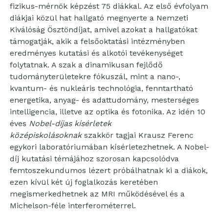
fizikus-mérnök képzést 75 diákkal. Az első évfolyam
diákjai közül hat hallgató megnyerte a Nemzeti
Kiválóság Ösztöndíjat, amivel azokat a hallgatókat
támogatják, akik a felsőoktatási intézményben
eredményes kutatási és alkotói tevékenységet
folytatnak. A szak a dinamikusan fejlődő
tudományterületekre fókuszál, mint a nano-,
kvantum- és nukleáris technológia, fenntartható
energetika, anyag- és adattudomány, mesterséges
intelligencia, illetve az optika és fotonika. Az idén 10
éves
Nobel-díjas kísérletek
középiskolásoknak
szakkör tagjai Krausz Ferenc
egykori laboratóriumában kísérletezhetnek. A Nobel-
díj kutatási témájához szorosan kapcsolódva
femtoszekundumos lézert próbálhatnak ki a diákok,
ezen kívül két új foglalkozás keretében
megismerkedhetnek az MRI működésével és a
Michelson-féle interferométerrel.