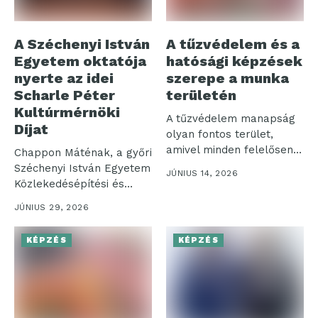
A Széchenyi István
A tűzvédelem és a
Egyetem oktatója
hatósági képzések
nyerte az idei
szerepe a munka
Scharle Péter
területén
Kultúrmérnöki
A tűzvédelem manapság
Díjat
olyan fontos terület,
amivel minden felelősen
Chappon Máténak, a győri
működő vállalkozásnak
Széchenyi István Egyetem
JÚNIUS 14, 2026
foglalkoznia...
Közlekedésépítési és
Vízmérnöki Tanszéke
JÚNIUS 29, 2026
oktatójának...
KÉPZÉS
KÉPZÉS