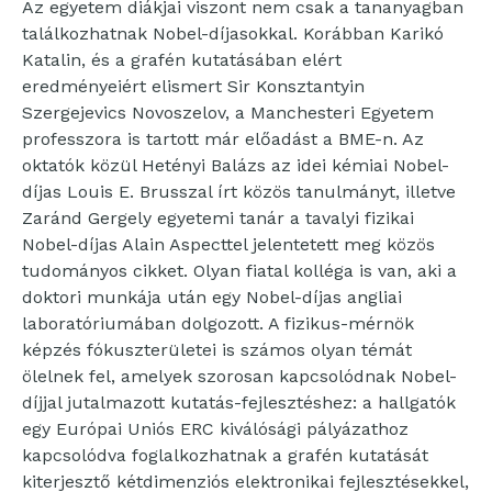
Az egyetem diákjai viszont nem csak a tananyagban
találkozhatnak Nobel-díjasokkal. Korábban Karikó
Katalin, és a grafén kutatásában elért
eredményeiért elismert Sir Konsztantyin
Szergejevics Novoszelov, a Manchesteri Egyetem
professzora is tartott már előadást a BME-n. Az
oktatók közül Hetényi Balázs az idei kémiai Nobel-
díjas Louis E. Brusszal írt közös tanulmányt, illetve
Zaránd Gergely egyetemi tanár a tavalyi fizikai
Nobel-díjas Alain Aspecttel jelentetett meg közös
tudományos cikket. Olyan fiatal kolléga is van, aki a
doktori munkája után egy Nobel-díjas angliai
laboratóriumában dolgozott. A fizikus-mérnök
képzés fókuszterületei is számos olyan témát
ölelnek fel, amelyek szorosan kapcsolódnak Nobel-
díjjal jutalmazott kutatás-fejlesztéshez: a hallgatók
egy Európai Uniós ERC kiválósági pályázathoz
kapcsolódva foglalkozhatnak a grafén kutatását
kiterjesztő kétdimenziós elektronikai fejlesztésekkel,