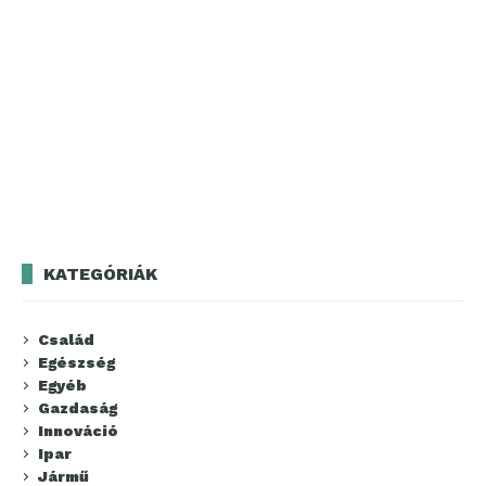
KATEGÓRIÁK
Család
Egészség
Egyéb
Gazdaság
Innováció
Ipar
Jármű