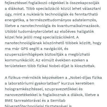
fejlesztéssel foglalkozó cégekkel is összekapcsolják
a diákokat. Több specializáció közül lehet választani
úgy, mint a nukleáris technológiák és fenntartható
energetika, a természettudományos adatelemzés,
illetve a nanotechnológia és kvantumalkalmazások.
Utóbbi tudományterületet az elsőéves hallgatók
közel fele jelöli meg specializációként. A
nanotechnológiának köszönhető többek között, hogy
ma már GPS segíti a navigációt, és
szuperszámítógépek biztosítják a megbízható
kommunikációt. Az elmúlt években ezeken a
területeken több fizikai Nobel-díjat is kiosztottak.
A fizikus-mérnökök képzésében a „Nobel-díjas fizika
a laboratóriumi gyakorlatban” kurzus keretében
hologramkészítéssel, szupravezetőkkel és
nanovezetékekkel is foglalkoznak a diákok, illetve a
BME tanreaktorával és a Semilab
félvezetőtechnológiai tisztaterével is