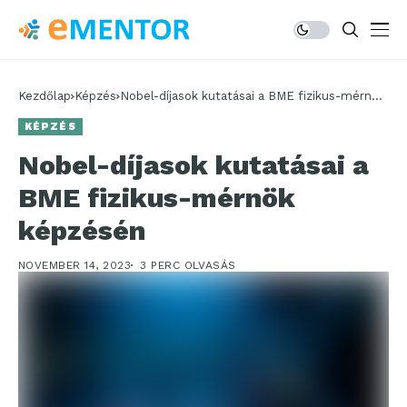
Kezdőlap
Képzés
Nobel-díjasok kutatásai a BME fizikus-mérnök
képzésén
KÉPZÉS
Nobel-díjasok kutatásai a
BME fizikus-mérnök
képzésén
NOVEMBER 14, 2023
3 PERC OLVASÁS