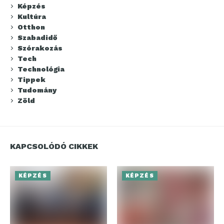
Képzés
Kultúra
Otthon
Szabadidő
Szórakozás
Tech
Technológia
Tippek
Tudomány
Zöld
KAPCSOLÓDÓ CIKKEK
KÉPZÉS
KÉPZÉS