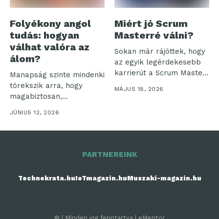
Folyékony angol
Miért jó Scrum
tudás: hogyan
Masterré válni?
válhat valóra az
Sokan már rájöttek, hogy
álom?
az egyik legérdekesebb
karrierút a Scrum Master
Manapság szinte mindenki
szerep...
törekszik arra, hogy
MÁJUS 18, 2026
magabiztosan,
természetesen beszéljen
JÚNIUS 12, 2026
angolul. Azonban
gyakran...
PARTNEREINK
Technokrata.hu
IoTmagazin.hu
Muszaki-magazin.hu
© | Minden jog fenntartva | eMentor